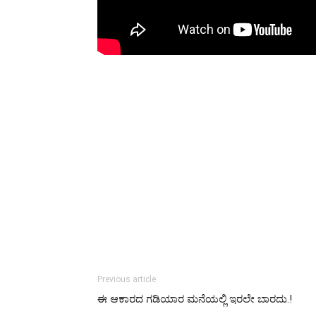
Previous article
ಈ ಆಕಾರದ ಗಡಿಯಾರ ಮನೆಯಲ್ಲಿ ಇರಲೇ ಬಾರದು.!