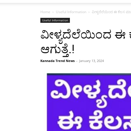
Home
Useful Information
ವೀಳ್ಯದೆಲೆಯಿಂದ ಈ ಕೆಲಸ ಮಾಡಿ 
Useful Information
ವೀಳ್ಯದೆಲೆಯಿಂದ ಈ ಕ
ಆಗುತ್ತೆ.!
Kannada Trend News
-
January 13, 2024