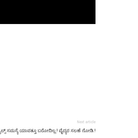
Next article
್ಸ್ ಸಮಸ್ಯೆ ಯಾವತ್ತೂ ಬರೋದಿಲ್ಲ.! ವೈದ್ಯರ ಸಲಹೆ ನೋಡಿ.!