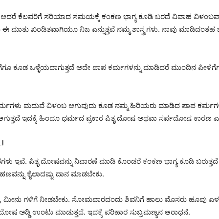
ೆ ಕೆಲವರಿಗೆ ಸರಿಯಾದ ಸಮಯಕ್ಕೆ ಕಂಕಣ ಭಾಗ್ಯ ಕೂಡಿ ಬರದೆ ವಿವಾಹ ವಿಳಂಬವಾಗುತ್ತ
 ಮಾತು ಖಂಡಿತವಾಗಿಯೂ ನಿಜ ಎನ್ನುತ್ತವೆ ನಮ್ಮ ಶಾಸ್ತ್ರಗಳು. ನಾವು ಮಾಡಿದಂತಹ ಒ
ೂ ಕೂಡ ಒಳ್ಳೆಯದಾಗುತ್ತದೆ ಅದೇ ಪಾಪ ಕರ್ಮಗಳನ್ನು ಮಾಡಿದರೆ ಮುಂದಿನ ಪೀಳಿಗೆಗೂ ಕ
 ಕರ್ಮಗಳು ಮದುವೆ ವಿಳಂಬ ಆಗುವುದು ಕೂಡ ನಮ್ಮ ಹಿರಿಯರು ಮಾಡಿದ ಪಾಪ ಕರ್ಮಗಳ
ತ್ತದೆ ಇದಕ್ಕೆ ಹಿಂದೂ ಧರ್ಮದ ಪ್ರಕಾರ ಪಿತೃ ದೋಷ ಅಥವಾ ಸರ್ಪದೋಷ ಕಾರಣ ಎನ್ನ
!
ಗಳು ಇವೆ. ಪಿತೃ ದೋಷವನ್ನು ನಿವಾರಣೆ ಮಾಡಿ ಕೊಂಡರೆ ಕಂಕಣ ಭಾಗ್ಯ ಕೂಡಿ ಬರುತ್ತದ
 ಹಣವನ್ನು ಕೈಲಾದಷ್ಟು ದಾನ ಮಾಡಬೇಕು.
, ಮೀನು ಗಳಿಗೆ ನೀಡಬೇಕು. ಸೋಮವಾರದಂದು ಶಿವನಿಗೆ ಹಾಲು ಮೊಸರು ಹೂವು ಎಳನೀರ
ಪದೋಷ ಅಡ್ಡಿ ಉಂಟು ಮಾಡುತ್ತದೆ. ಇದಕ್ಕೆ ಪರಿಹಾರ ಸುಬ್ರಮಣ್ಯನ ಆರಾಧನೆ.