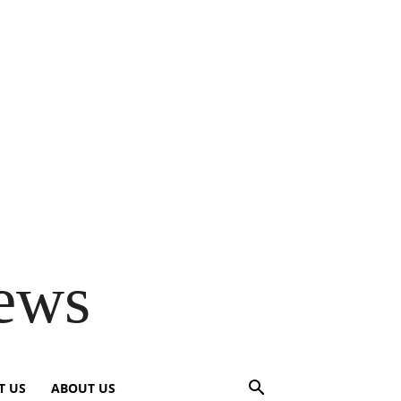
ews
T US
ABOUT US