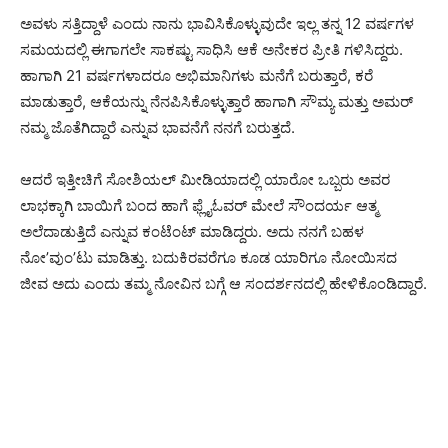
ಅವಳು ಸತ್ತಿದ್ದಾಳೆ ಎಂದು ನಾನು ಭಾವಿಸಿಕೊಳ್ಳುವುದೇ ಇಲ್ಲ ತನ್ನ 12 ವರ್ಷಗಳ
ಸಮಯದಲ್ಲಿ ಈಗಾಗಲೇ ಸಾಕಷ್ಟು ಸಾಧಿಸಿ ಆಕೆ ಅನೇಕರ ಪ್ರೀತಿ ಗಳಿಸಿದ್ದರು.
ಹಾಗಾಗಿ 21 ವರ್ಷಗಳಾದರೂ ಅಭಿಮಾನಿಗಳು ಮನೆಗೆ ಬರುತ್ತಾರೆ, ಕರೆ
ಮಾಡುತ್ತಾರೆ, ಆಕೆಯನ್ನು ನೆನಪಿಸಿಕೊಳ್ಳುತ್ತಾರೆ ಹಾಗಾಗಿ ಸೌಮ್ಯ ಮತ್ತು ಅಮರ್
ನಮ್ಮ ಜೊತೆಗಿದ್ದಾರೆ ಎನ್ನುವ ಭಾವನೆಗೆ ನನಗೆ ಬರುತ್ತದೆ.
ಆದರೆ ಇತ್ತೀಚಿಗೆ ಸೋಶಿಯಲ್ ಮೀಡಿಯಾದಲ್ಲಿ ಯಾರೋ ಒಬ್ಬರು ಅವರ
ಲಾಭಕ್ಕಾಗಿ ಬಾಯಿಗೆ ಬಂದ ಹಾಗೆ ಫ್ಲೈಓವರ್ ಮೇಲೆ ಸೌಂದರ್ಯ ಆತ್ಮ
ಅಲೆದಾಡುತ್ತಿದೆ ಎನ್ನುವ ಕಂಟೆಂಟ್ ಮಾಡಿದ್ದರು. ಅದು ನನಗೆ ಬಹಳ
ನೋ’ವುಂ’ಟು ಮಾಡಿತ್ತು. ಬದುಕಿರವರೆಗೂ ಕೂಡ ಯಾರಿಗೂ ನೋಯಿಸದ
ಜೀವ ಅದು ಎಂದು ತಮ್ಮ ನೋವಿನ ಬಗ್ಗೆ ಆ ಸಂದರ್ಶನದಲ್ಲಿ ಹೇಳಿಕೊಂಡಿದ್ದಾರೆ.