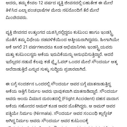
ಆದರು, ತಮ್ಮ ಕೇವಲ 12 ವರ್ಷದ ವೃತ್ತಿ ಜೀವನದಲ್ಲಿ ಬಹುತೇಕ ಈ ಮೇಲೆ
ತಿಳಿಸಿದ ಎಲ್ಲಾ ಪಂಚಭಾಷೆಗಳ ಮೇರು ನಟರೊಂದಿಗೆ ತೆರೆ ಮೇಲೆ
ಮಿಂಚಿದವರು.
ವೃತ್ತಿ ಜೀವನದ ಉತ್ತುಂಗದ ಯಶಸ್ಸಿನಲ್ಲಿದ್ದರೂ ಕುಟುಂಬ ಹಾಗೂ ಇಂಡಸ್ಟ್ರಿ
ಜೊತೆಗೆ ತಮ್ಮ ವಿಧೇಯ ನಡವಳಿಕೆಯಿಂದ ಆತ್ಮೀಯರಾಗಿದ್ದವರು. ಹೀಗಾಗಿಯೇ
ಆಕೆ ಅಗಲಿ 21 ವರ್ಷಗಳಾದರೂ ಕೂಡ ಅಭಿಮಾನಿಗಳು ಇಂಡಸ್ಟ್ರಿಯವರು
ಮತ್ತು ಕುಟುಂಬಸ್ಥರು ಆಕೆಯ ಇರುವಿಕೆಯನ್ನು ಅನುಭವಿಸುತ್ತಿದ್ದಾರೆ. ಆದರೆ
ಇದೆಲ್ಲದರ ನಡುವೆ ಕೆಲವು ಕಡೆ ಫ್ಲೈ ಓವರ್ ಒಂದರ ಮೇಲೆ ಸೌಂದರ್ಯ ಆತ್ಮ
ಅಲೆದಾಡುತ್ತಿದೆ ಎನ್ನುವ ಸುಳ್ಳು ಸುದ್ದಿಯ ಪ್ರಚಾರವಾಗಿದೆ.
ಈ ಬಗ್ಗೆ ಸಂದರ್ಶನ ಒಂದರಲ್ಲಿ ಸೌಂದರ್ಯ ಅವರ ಬಗ್ಗೆ ಮಾತನಾಡುತ್ತಿದ್ದ
ಆಕೆಯ ಅತ್ತಿಗೆ ನಿರ್ಮಲ ಅವರು ಭಾವುಕವಾಗಿ ಮಾತನಾಡಿದ್ದಾರೆ. ಸೌಂದರ್ಯ
ಅವರು ಅಂದು ವಿಮಾನ ದುರಂತದಲ್ಲಿ (Flight Accident) ದಹನ ವಾದಾಗ
ಆಕೆಯ ಸಹೋದರ ಅಮರ್ ಕೂಡ ಅವರ ಜೊತೆಗಿದ್ದರು. ಆ ಅಮರ್ ಅವರ
ಪತ್ನಿಯೇ ನಿರ್ಮಲ (Nirmala). ಸೌಂದರ್ಯ ಅವರ ಸಂಬಂಧಿ ಕ್ಲಾಸ್ಮೇಟ್
ಆಗಿದ್ದ ನಿರ್ಮಲ ಅವರು ಸೌಂದರ್ಯ ಅವರ ಕುಟುಂಬಕ್ಕೆ