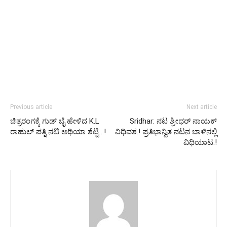
Previous article
Next article
ಚಿತ್ರರಂಗಕ್ಕೆ ಗುಡ್ ಬೈ ಹೇಳಿದ K.L
Sridhar: ನಟ ಶ್ರೀಧರ್‌ ನಾಯಕ್‌
ರಾಹುಲ್ ಪತ್ನಿ ನಟಿ ಅಥಿಯಾ ಶೆಟ್ಟಿ ..!
ವಿಧಿವಶ.! ಪ್ರತಿಭಾನ್ವಿತ ನಟನ ಬಾಳಿನಲ್ಲಿ
ವಿಧಿಯಾಟ.!