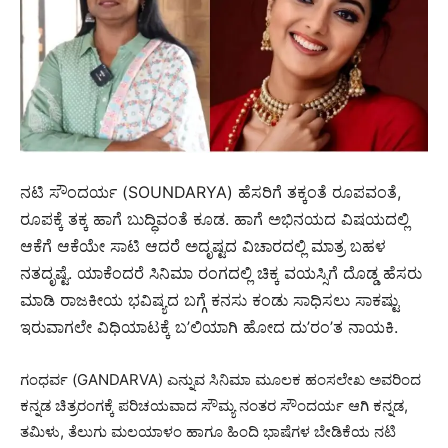
ನಟಿ ಸೌಂದರ್ಯ (SOUNDARYA) ಹೆಸರಿಗೆ ತಕ್ಕಂತೆ ರೂಪವಂತೆ,
ರೂಪಕ್ಕೆ ತಕ್ಕ ಹಾಗೆ ಬುದ್ಧಿವಂತೆ ಕೂಡ. ಹಾಗೆ ಅಭಿನಯದ ವಿಷಯದಲ್ಲಿ
ಆಕೆಗೆ ಆಕೆಯೇ ಸಾಟಿ ಆದರೆ ಅದೃಷ್ಟದ ವಿಚಾರದಲ್ಲಿ ಮಾತ್ರ ಬಹಳ
ನತದೃಷ್ಟೆ. ಯಾಕೆಂದರೆ ಸಿನಿಮಾ ರಂಗದಲ್ಲಿ ಚಿಕ್ಕ ವಯಸ್ಸಿಗೆ ದೊಡ್ಡ ಹೆಸರು
ಮಾಡಿ ರಾಜಕೀಯ ಭವಿಷ್ಯದ ಬಗ್ಗೆ ಕನಸು ಕಂಡು ಸಾಧಿಸಲು ಸಾಕಷ್ಟು
ಇರುವಾಗಲೇ ವಿಧಿಯಾಟಕ್ಕೆ ಬ’ಲಿಯಾಗಿ ಹೋದ ದು’ರಂ’ತ ನಾಯಕಿ.
ಗಂಧರ್ವ (GANDARVA) ಎನ್ನುವ ಸಿನಿಮಾ ಮೂಲಕ ಹಂಸಲೇಖ ಅವರಿಂದ
ಕನ್ನಡ ಚಿತ್ರರಂಗಕ್ಕೆ ಪರಿಚಯವಾದ ಸೌಮ್ಯ ನಂತರ ಸೌಂದರ್ಯ ಆಗಿ ಕನ್ನಡ,
ತಮಿಳು, ತೆಲುಗು ಮಲಯಾಳಂ ಹಾಗೂ ಹಿಂದಿ ಭಾಷೆಗಳ ಬೇಡಿಕೆಯ ನಟಿ