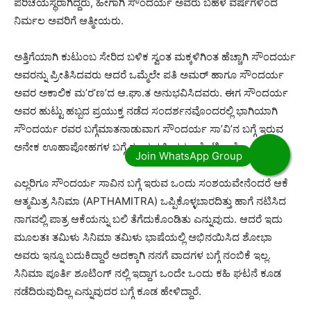
ಪರಿಚಯಸ್ಥರಾಗಿದ್ದರು, ಹೀಗಾಗಿ ಸೌಂದರ್ಯ ಅವರು ಬಹಳ ವರ್ಷಗಳಿಂದ
ನಿರ್ಮಲ ಅವರಿಗೆ ಆತ್ಮೀಯರು.
ಅತ್ತಿಗೆಯಾಗಿ ಕುಟುಂಬ ಸೇರಿದ ಬಳಿಕ ಸ್ವಂತ ಮಕ್ಕಳಿಗಿಂತ ಹೆಚ್ಚಾಗಿ ಸೌಂದರ್ಯ
ಅವರನ್ನು ಪ್ರೀತಿಸಿದವರು ಆದರೆ ಒಮ್ಮೆಲೇ ಪತಿ ಅಮರ್ ಹಾಗೂ ಸೌಂದರ್ಯ
ಅವರ ಅಕಾಲಿಕ ಮ’ರ’ಣ’ದ ಆ.ಘಾ.ತ ಅನುಭವಿಸಿದವರು. ಈಗ ಸೌಂದರ್ಯ
ಅವರ ಹುಟ್ಟು ಹಬ್ಬದ ಪ್ರಯುಕ್ತ ನಡೆದ ಸಂದರ್ಶನವೊಂದರಲ್ಲಿ ಭಾಗಿಯಾಗಿ
ಸೌಂದರ್ಯ ರವರ ಬಗ್ಗೆಮಾತನಾಡುವಾಗ ಸೌಂದರ್ಯ ಸಾ’ವಿ’ನ ಬಗ್ಗೆ ಇರುವ
ಅನೇಕ ಊಹಾಪೋಹಗಳ ಬಗ್ಗೆ ಕೂಡ ಸ್ಪಷ್ಟೀಕರಣ ಕೊಟ್ಟಿದ್ದಾರೆ.
ಎಲ್ಲರಿಗೂ ಸೌಂದರ್ಯ ಸಾವಿನ ಬಗ್ಗೆ ಇರುವ ಒಂದು ಸಂಶಯವೇನೆಂದರೆ ಆಕೆ
ಆತ್ಮಮಿತ್ರ ಸಿನಿಮಾ (APTHAMITRA) ಒಪ್ಪಿಕೊಳ್ಳಬಾರದಿತ್ತು ಹಾಗೆ ನಟಿಸಿದ
ನಾಗವಲ್ಲಿ ಪಾತ್ರ ಆಕೆಯನ್ನು ಬಲಿ ತೆಗೆದುಕೊಂಡಿತು ಎನ್ನುವುದು. ಆದರೆ ಇದು
ಮೂಲತಃ ತಮಿಳು ಸಿನಿಮಾ ತಮಿಳು ಭಾಷೆಯಲ್ಲಿ ಅಭಿನಯಿಸಿದ ಶೋಭಾ
ಅವರು ಇನ್ನೂ ಬದುಕಿದ್ದಾರೆ ಅದಕ್ಕಾಗಿ ನನಗೆ ವಾದಗಳ ಬಗ್ಗೆ ನಂಬಿಕೆ ಇಲ್ಲ.
ಸಿನಿಮಾ ಪೂರ್ತಿ ಶೂಟಿಂಗ್ ನಲ್ಲಿ ಇದ್ದಾಗ ಒಂದೇ ಒಂದು ಕಹಿ ಘಟನೆ ಕೂಡ
ನಡೆದಿರುವುದಿಲ್ಲ ಎನ್ನುವುದರ ಬಗ್ಗೆ ಕೂಡ ಹೇಳಿದ್ದಾರೆ.