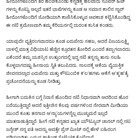
ಹೀರೋಗಳೊಂದಿಗೆ ತೆರೆ ಹೆಂಚಿಕೊಂಡು ಕನ್ನಡಕ್ಕೆ ಹಲವಾರು ಸೂಪರ್ ಹಿಟ್
ಗಳನ್ನು ಕೊಟ್ಟು ಅಲ್ಲದೆ ಇತರೆ ಭಾಷೆಗಳನ್ನು ಕೂಡ ಆ ಸಮಾನ ಕಾಲಿನ ಸ್ಟಾರ್
ಹೀರೋಗಳೊಂದಿಗೆ ಜೋಡಿಯಾಗಿ ಕಾಣಿಸಿಕೊಳ್ಳುವ ಅವಕಾಶ ಕಟ್ಟಿಸಿಕೊಂಡಿದ್ದ
ಈ ನಟಿ ಕ್ರಮೇಣವಾಗಿ ತಮ್ಮ ಕೆರಿಯರ್ನಲ್ಲಿ ದುರಂತ ಕುಸಿತ ಕಂಡರು.
ಯಾವುದೇ ವೃತ್ತಿರಂಗವಾದರೂ ಕೂಡ ಏರುಪೇರು ಸಹಜ, ಆದರೆ ವಿಜಯಲಕ್ಷ್ಮಿ
ಬಾಳಲ್ಲಿ ಮಾತ್ರ ವಿಧಿಯಾಟ ಹೆಚ್ಚಿನ ಕ್ರೂರತನ ತೋರಿದೆ ಎಂದರೆ ತಪ್ಪಾಗಲಾರದು.
ಏಕೆಂದರೆ ತಮ್ಮ ಯಶಸ್ಸಿನ ಉತ್ತುಂಗದಲ್ಲಿ ಇದ್ದ ನಟಿ ತನ್ನನ್ನು ತಾನು ಸಲಹಿ
ಕೊಳ್ಳಲಾಗದಷ್ಟು ಹೀನಾಯ ಸ್ಥಿತಿ ತಲುಪಿದರು. ಸಾಲದಕ್ಕೆ ಆಕೆಯ ವೈಯಕ್ತಿಕ
ಜೀವನದಲ್ಲಾದ ಏರುಪೇರು ಮತ್ತು ಕೌಟುಂಬಿಕ ಕ’ಲ’ಹಗಳು ಆಕೆಗೆ ಆ’ತ್ಮ’ಹ’ತ್ಯೆ
ಪ್ರಚೋದನೆಯನ್ನು ಕೂಡ ನೀಡಿತ್ತು.
ಹೀಗಾಗಿ ಬದುಕಿನ ಬಗ್ಗೆ ನಿರಾಸೆ ಹೊಂದಿದ ನಟಿ ನಿಧಾನವಾಗಿ ಅದರಿಂದ ಹೊರ
ಬರೆಯುತ್ತಿದ್ದಾರೆ ಆದರೆ ಇತ್ತೀಚಿನ ಕೆಲವು ವರ್ಷಗಳಿಂದ ನೇರವಾಗಿ ಮೀಡಿಯಾ
ಮುಂದೆ ಕೂತು ತನಗಾದ ಅ’ನ್ಯಾ’ಯಗಳನ್ನೆಲ್ಲ ಮುಚ್ಚುಮರೆ ಇಲ್ಲದೆ
ಮಾತನಾಡುತ್ತಿದ್ದಾರೆ. ಹೀಗೆ ನಟಿ ಕನ್ನಡದ ಖ್ಯಾತ ಯೌಟ್ಯೂಬ್ ಚಾನಲ್ ನಲ್ಲಿ ನಟ
ಜಗ್ಗೇಶ್ ನನ್ನ ಪತಿ ಅದನ್ನು ಅವತ್ತೇ ಪ್ರೆಸ್ ಮೀಟ್ ನಲ್ಲಿ ಹೇಳಿ ಬಹಿರಂಗ
ಪಡಿಸಲಾಗಿತ್ತು ಎನ್ನುವ ಶಾಕಿಂಗ್ ಸ್ಟೇಟ್ಮೆಂಟ್ ಕೊಟ್ಟಿದ್ದಾರೆ.