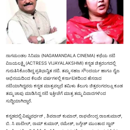
ನಾಗಮಂಡಲ ಸಿನಿಮಾ (NAGAMANDALA CINEMA) ಕಥೆಯ ನಟಿ
ವಿಜಯಲಕ್ಷ್ಮಿ (ACTRESS VIJAYALAKSHMI) ಕನ್ನಡ ಚಿತ್ರರಂಗದಲ್ಲಿ
ಗುರುತಿಸಿಕೊಂಡಿದ್ದ ಪ್ರತಿಭಾನ್ವಿತ ನಟಿ. ತಮ್ಮ ಸಹಜ ಸೌಂದರ್ಯ ಹಾಗೂ ನೈಜ
ಅಭಿನಯದಿಂದ ಕೆಲವೇ ವರ್ಷಗಳಲ್ಲಿ ಕರ್ನಾಟಕದಿಂದ ಹೆಸರಾದ
ನಟಿಯಾಗಿದ್ದವರು ಕನ್ನಡ ಮಾತ್ರವಲ್ಲದೆ ತಮಿಳು ತೆಲುಗು ಚಿತ್ರರಂಗದಲ್ಲೂ ಕೂಡ
ತಮ್ಮ ಚಾಪು ಮಾಡಿಸಿದ್ದ ನಟಿ ಇತ್ತೀಚೆಗೆ ಮಾತ್ರ ತಮ್ಮ ವಿವಾದಗಳಿಂದ
ಸುದ್ದಿಯಾಗಿದ್ದಾರೆ.
ಕನ್ನಡದಲ್ಲಿ ವಿಷ್ಣುವರ್ಧನ್ , ಶಿವರಾಜ್ ಕುಮಾರ್, ರಾಘವೇಂದ್ರ ರಾಜಕುಮಾರ್,
ಬಿ. ಸಿ ಪಾಟೀಲ್, ರಾಮ್ ಕುಮಾರ್, ರಮೇಶ್, ಜಗ್ಗೇಶ್ ಮುಂತಾದ ಸ್ಟಾರ್