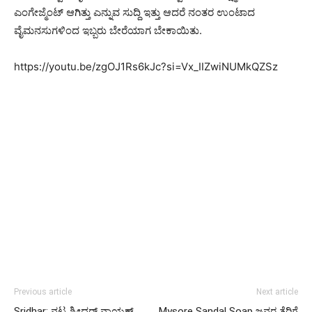
ಎಂಗೇಜ್ಮೆಂಟ್ ಆಗಿತ್ತು ಎನ್ನುವ ಸುದ್ದಿ ಇತ್ತು ಆದರೆ ನಂತರ ಉಂಟಾದ
ವೈಮನಸುಗಳಿಂದ ಇಬ್ಬರು ಬೇರೆಯಾಗ ಬೇಕಾಯಿತು.
https://youtu.be/zgOJ1Rs6kJc?si=Vx_IIZwiNUMkQZSz
Previous article
Next article
Sridhar: ನಟ ಶ್ರೀಧರ್‌ ನಾಯಕ್‌
Mysore Sandal Soap ಜನರ ತೆರಿಗೆ