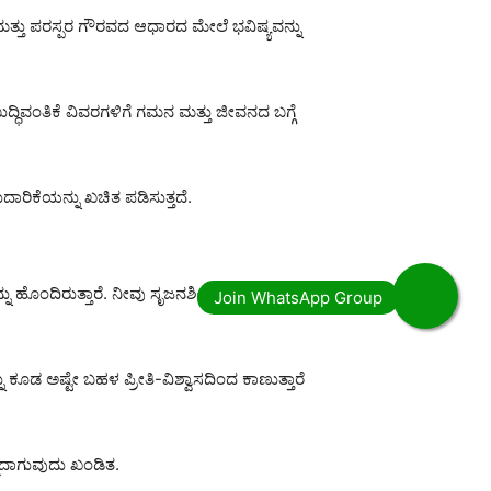
ೆ ಮತ್ತು ಪರಸ್ಪರ ಗೌರವದ ಆಧಾರದ ಮೇಲೆ ಭವಿಷ್ಯವನ್ನು
ದ್ಧಿವಂತಿಕೆ ವಿವರಗಳಿಗೆ ಗಮನ ಮತ್ತು ಜೀವನದ ಬಗ್ಗೆ
ಾರಿಕೆಯನ್ನು ಖಚಿತ ಪಡಿಸುತ್ತದೆ.
ಹೊಂದಿರುತ್ತಾರೆ. ನೀವು ಸೃಜನಶೀಲತೆ, ಪ್ರಣಯ ಮತ್ತು
ೂಡ ಅಷ್ಟೇ ಬಹಳ ಪ್ರೀತಿ-ವಿಶ್ವಾಸದಿಂದ ಕಾಣುತ್ತಾರೆ
್ಮದಾಗುವುದು ಖಂಡಿತ.