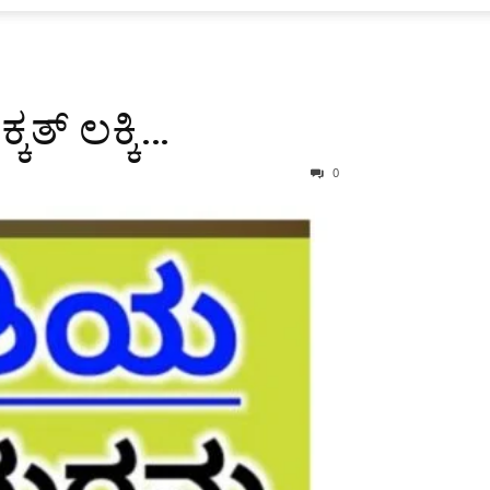
್ ಲಕ್ಕಿ…
0