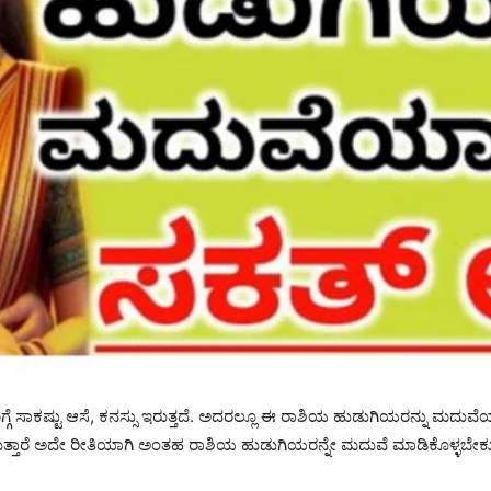
ಗೆ ಸಾಕಷ್ಟು ಆಸೆ, ಕನಸ್ಸು ಇರುತ್ತದೆ. ಅದರಲ್ಲೂ ಈ ರಾಶಿಯ ಹುಡುಗಿಯರನ್ನು ಮದು
ರುತ್ತಾರೆ ಅದೇ ರೀತಿಯಾಗಿ ಅಂತಹ ರಾಶಿಯ ಹುಡುಗಿಯರನ್ನೇ ಮದುವೆ ಮಾಡಿಕೊಳ್ಳಬೇಕು 