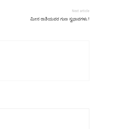
Next article
ಮೀನ ರಾಶಿಯವರ ಗುಣ ಸ್ವಭಾವಗಳು.!