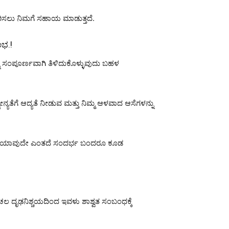
ಹರಿಸಲು ನಿಮಗೆ ಸಹಾಯ ಮಾಡುತ್ತದೆ.
ಂಭ.!
ಸಂಪೂರ್ಣವಾಗಿ ತಿಳಿದುಕೊಳ್ಳುವುದು ಬಹಳ
ತೆಗೆ ಆದ್ಯತೆ ನೀಡುವ ಮತ್ತು ನಿಮ್ಮ ಆಳವಾದ ಆಸೆಗಳನ್ನು
ತಾಳೆ. ಯಾವುದೇ ಎಂತದೆ ಸಂದರ್ಭ ಬಂದರೂ ಕೂಡ
ತು ಅಚಲ ದೃಢನಿಶ್ಚಯದಿಂದ ಇವಳು ಶಾಶ್ವತ ಸಂಬಂಧಕ್ಕೆ