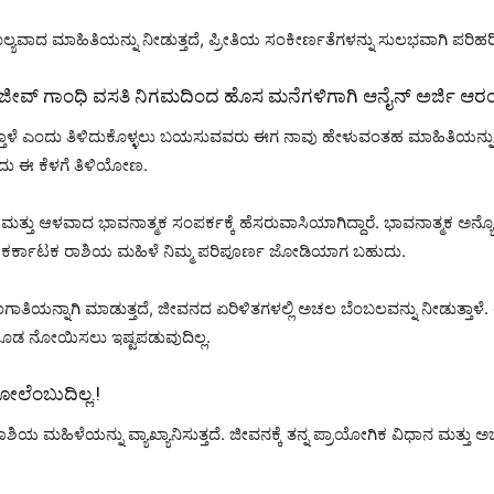
ಲ್ಯವಾದ ಮಾಹಿತಿಯನ್ನು ನೀಡುತ್ತದೆ, ಪ್ರೀತಿಯ ಸಂಕೀರ್ಣತೆಗಳನ್ನು ಸುಲಭವಾಗಿ ಪರಿ
ರಾಜೀವ್ ಗಾಂಧಿ ವಸತಿ ನಿಗಮದಿಂದ ಹೊಸ ಮನೆಗಳಿಗಾಗಿ ಆನೈನ್ ಅರ್ಜಿ ಆರ
ಾಳೆ ಎಂದು ತಿಳಿದುಕೊಳ್ಳಲು ಬಯಸುವವರು ಈಗ ನಾವು ಹೇಳುವಂತಹ ಮಾಹಿತಿಯನ್ನು 
ದು ಈ ಕೆಳಗೆ ತಿಳಿಯೋಣ.
 ಆಳವಾದ ಭಾವನಾತ್ಮಕ ಸಂಪರ್ಕಕ್ಕೆ ಹೆಸರುವಾಸಿಯಾಗಿದ್ದಾರೆ. ಭಾವನಾತ್ಮಕ ಅನ್ಯೋನ್ಯ
್ದರೆ ಕರ್ಕಾಟಕ ರಾಶಿಯ ಮಹಿಳೆ ನಿಮ್ಮ ಪರಿಪೂರ್ಣ ಜೋಡಿಯಾಗ ಬಹುದು.
 ಸಂಗಾತಿಯನ್ನಾಗಿ ಮಾಡುತ್ತದೆ, ಜೀವನದ ಏರಿಳಿತಗಳಲ್ಲಿ ಅಚಲ ಬೆಂಬಲವನ್ನು ನೀಡುತ್
ೂಡ ನೋಯಿಸಲು ಇಷ್ಟಪಡುವುದಿಲ್ಲ.
ಲೆಂಬುದಿಲ್ಲ.!
 ರಾಶಿಯ ಮಹಿಳೆಯನ್ನು ವ್ಯಾಖ್ಯಾನಿಸುತ್ತದೆ. ಜೀವನಕ್ಕೆ ತನ್ನ ಪ್ರಾಯೋಗಿಕ ವಿಧಾನ ಮತ್