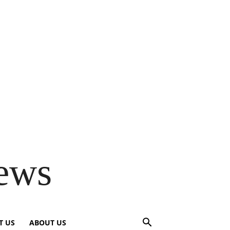
ews
T US
ABOUT US