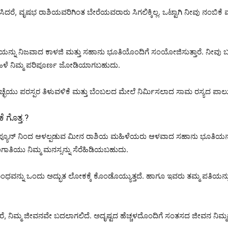
ಸಿದರೆ, ವೃಷಭ ರಾಶಿಯವರಿಗಿಂತ ಬೇರೆಯವರಾರು ಸಿಗಲಿಕ್ಕಿಲ್ಲ. ಒಟ್ಟಾಗಿ ನೀವು ನಂಬಿಕ
ಂತನೆಯನ್ನು ನಿಜವಾದ ಕಾಳಜಿ ಮತ್ತು ಸಹಾನು ಭೂತಿಯೊಂದಿಗೆ ಸಂಯೋಜಿಸುತ್ತಾರೆ. ನೀವು ಬು
ಮಹಿಳೆ ನಿಮ್ಮ ಪರಿಪೂರ್ಣ ಜೋಡಿಯಾಗಬಹುದು.
ಛೆಯು ಪರಸ್ಪರ ತಿಳುವಳಿಕೆ ಮತ್ತು ಬೆಂಬಲದ ಮೇಲೆ ನಿರ್ಮಿಸಲಾದ ಸಾಮ ರಸ್ಯದ ಪಾಲುದ
 ಗೊತ್ತ.?
ನೆಪ್ಯೂನ್ ನಿಂದ ಆಳಲ್ಪಡುವ ಮೀನ ರಾಶಿಯ ಮಹಿಳೆಯರು ಆಳವಾದ ಸಹಾನು ಭೂತಿಯನ್ನು 
ಂಗಾತಿಯು ನಿಮ್ಮ ಮನಸ್ಸನ್ನು ಸೆರೆಹಿಡಿಯಬಹುದು.
ವನ್ನು ಒಂದು ಅದ್ಭುತ ಲೋಕಕ್ಕೆ ಕೊಂಡೊಯ್ಯುತ್ತದೆ. ಹಾಗೂ ಇವರು ತಮ್ಮ ಪತಿಯನ್ನು ಕ
ೆಯಾದರೆ, ನಿಮ್ಮ ಜೀವನವೇ ಬದಲಾಗಲಿದೆ. ಅದೃಷ್ಟದ ಹೆಚ್ಚಳದೊಂದಿಗೆ ಸಂತಸದ ಜೀವನ ನಿಮ