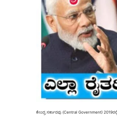
ಕೇಂದ್ರ ಸರ್ಕಾರವು (Central Government) 2019ರಲ್ಲ