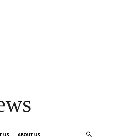
ews
T US
ABOUT US