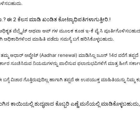
ಗೊಳಿಸಬಹುದು.
ಾ.? ಈ 2 ಕೆಲಸ ಮಾಡಿ ಖಂಡಿತ ಕೋಟ್ಯಾಧಿಪತಿಗಳಾಗುತ್ತೀರಿ.!
ೈನ್ ಅಧಿಕೃತ ವೆಬ್ಸೈಟ್ ಅಥವಾ ಆಪ್ ಗಳ ಮೂಲಕ ಕೂಡ ಇ-ಕೆ ವೈ ಸಿ ಪೂರ್ತಿಗೊಳಿಸಬಹ
ಗಿ ಅಧಿಕಾರಿಗಳಿಂದ ಮಾಹಿತಿ ಪಡೆದು ಸಮಸ್ಯೆ ಬಗೆ ಹರಿಸಿಕೊಳ್ಳಬಹುದು.
ತಮ್ಮ ಆಧಾರ್ ಅಪ್ಡೇಟ್ (Aadhar renewal) ಮಾಡಿಸಿಲ್ಲ ಜೂನ್ 14ರ ವರೆಗೆ ತಪ್ಪದೆ
ರ್ಕಾರ ಸೂಚಿಸಿರುವ ನಿಯಮಗಳನ್ನು ಪಾಲಿಸುವ ಫಲಾನುಭವಿಗಳಿಗೆ ಮಾತ್ರ ಹೀಗೆ ಸರ್ಕ
 ಬಗ್ಗೆ ವಿಚಾರ ಗೊತ್ತಿರುವುದಿಲ್ಲ ಹಾಗಾಗಿ ತಪ್ಪದೆ ಈ ಉಪಯುಕ್ತ ಮಾಹಿತಿಯನ್ನು ನಿ
 ತೆಂಗಿನ ಕಾಯಿಯಲ್ಲಿ ಶುದ್ಧವಾದ ಕೊಬ್ಬರಿ ಎಣ್ಣೆ ಮನೆಯಲ್ಲಿ ಮಾಡಿಕೊಳ್ಳಬಹುದ