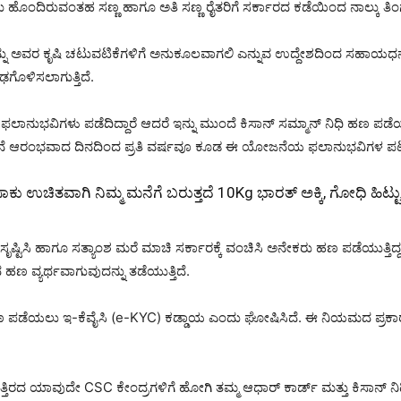
ೂಮಿ ಹೊಂದಿರುವಂತಹ ಸಣ್ಣ ಹಾಗೂ ಅತಿ ಸಣ್ಣ ರೈತರಿಗೆ ಸರ್ಕಾರದ ಕಡೆಯಿಂದ ನಾಲ್ಕು ತಿಂ
್ನು ಅವರ ಕೃಷಿ ಚಟುವಟಿಕೆಗಳಿಗೆ ಅನುಕೂಲವಾಗಲಿ ಎನ್ನುವ ಉದ್ದೇಶದಿಂದ ಸಹಾಯಧನವಾ
ಢಗೊಳಿಸಲಾಗುತ್ತಿದೆ.
ಲಾನುಭವಿಗಳು ಪಡೆದಿದ್ದಾರೆ ಆದರೆ ಇನ್ನು ಮುಂದೆ ಕಿಸಾನ್ ಸಮ್ಮಾನ್ ನಿಧಿ ಹಣ ಪಡ
 ಆರಂಭವಾದ ದಿನದಿಂದ ಪ್ರತಿ ವರ್ಷವೂ ಕೂಡ ಈ ಯೋಜನೆಯ ಫಲಾನುಭವಿಗಳ ಪಟ್ಟಿ ಕಡಿಮ
ಕು ಉಚಿತವಾಗಿ ನಿಮ್ಮ ಮನೆಗೆ ಬರುತ್ತದೆ 10Kg ಭಾರತ್ ಅಕ್ಕಿ, ಗೋಧಿ ಹಿ
ಸೃಷ್ಟಿಸಿ ಹಾಗೂ ಸತ್ಯಾಂಶ ಮರೆ ಮಾಚಿ ಸರ್ಕಾರಕ್ಕೆ ವಂಚಿಸಿ ಅನೇಕರು ಹಣ ಪಡೆಯುತ್ತಿ
 ಹಣ ವ್ಯರ್ಥವಾಗುವುದನ್ನು ತಡೆಯುತ್ತಿದೆ.
ಹಣ ಪಡೆಯಲು ಇ-ಕೆವೈಸಿ (e-KYC) ಕಡ್ಡಾಯ ಎಂದು ಘೋಷಿಸಿದೆ. ಈ ನಿಯಮದ ಪ್ರಕಾರವಾಗ
ತಿರದ ಯಾವುದೇ CSC ಕೇಂದ್ರಗಳಿಗೆ ಹೋಗಿ ತಮ್ಮ ಆಧಾರ್ ಕಾರ್ಡ್ ಮತ್ತು ಕಿಸಾನ್ ನಿಧಿ