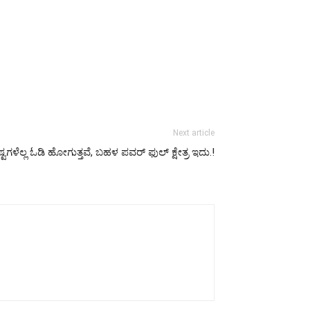
Next article
ಮ ಕಷ್ಟಗಳೆಲ್ಲ ಓಡಿ ಹೋಗುತ್ತವೆ, ಬಹಳ ಪವರ್ ಫುಲ್ ಕ್ಷೇತ್ರ ಇದು.!