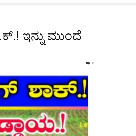
.ಕ್.! ಇನ್ನು ಮುಂದೆ
0