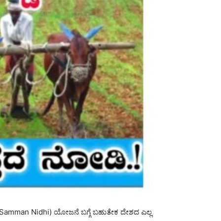
san Samman Nidhi) ಯೋಜನೆ ಬಗ್ಗೆ ಬಹುತೇಕ ದೇಶದ ಎಲ್ಲ