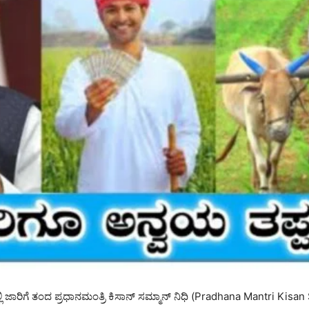
ಿ ಜಾರಿಗೆ ತಂದ ಪ್ರಧಾನಮಂತ್ರಿ ಕಿಸಾನ್ ಸಮ್ಮಾನ್ ನಿಧಿ (Pradhana Mantri Ki