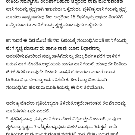
ರೀತಿಯ ಸಮಸ್ಯೆಗಳು ಉಂಟಾಗಬಹುದು ಆದ್ದರಿಂದ ನಾವು ಮಲಗುವಂತಹ
ಹಾಸಿಗೆಯನ್ನು ಸ್ವಚ್ಛವಾಗಿ ಇಡುವುದು ಒಳ್ಳೆಯದು. ಪ್ರತಿನಿತ್ಯ ಹಾಸಿಗೆಯನ್ನು ಸ್ವಚ್ಛ
ಮಾಡಲು ಸಾಧ್ಯವಾಗುವು ದಿಲ್ಲ ಆದ್ದರಿಂದ 15 ದಿನಕ್ಕೊಮ್ಮೆ ಅಥವಾ ತಿಂಗಳಿಗೆ
ಒಮ್ಮೆಯಾದರೂ ಹಾಸಿಗೆಯನ್ನು ಸ್ವಚ್ಛ ಮಾಡುವುದು ಒಳ್ಳೆಯದು.
ಹಾಗಾದರೆ ಈ ದಿನ ಮೇಲೆ ಹೇಳಿದ ವಿಷಯಕ್ಕೆ ಸಂಬಂಧಿಸಿದಂತೆ ಹಾಸಿಗೆಯನ್ನು
ಹೇಗೆ ಸ್ವಚ್ಛ ಮಾಡುವುದು ಹಾಗೂ ನಾವು ಯಾವ ವಿಧಾನವನ್ನು
ಅನುಸರಿಸುವುದರಿಂದ ನಮ್ಮ ಹಾಸಿಗೆಯನ್ನು ಹೆಚ್ಚು ದಿನಗಳವರೆಗೆ ಬಾಳಿಕೆಗೆ
ಬರುವ ಹಾಗೆ ನೋಡಿಕೊಳ್ಳಬಹುದು ಹಾಗೂ ಹಾಸಿಗೆಯಲ್ಲಿ ಯಾವುದೇ ರೀತಿಯ
ಜಿರಳೆ ತಿಗಣೆ ಯಾವುದೇ ರೀತಿಯ ವಾಸನೆ ಬರಬಾರದು ಎಂದರೆ ಯಾವ
ರೀತಿಯ ವಿಧಾನಗಳನ್ನು ಅನುಸರಿಸಬೇಕು ಹೀಗೆ ಎಲ್ಲ ವಿಚಾರವಾಗಿ
ಸಂಬಂಧಿಸಿದ ಹಲವಾರು ಮಾಹಿತಿಯನ್ನು ಈ ದಿನ ತಿಳಿಯೋಣ.
ಅದಕ್ಕೂ ಮೊದಲು ಪ್ರತಿಯೊಬ್ಬರೂ ತಿಳಿದುಕೊಳ್ಳಬೇಕಾದಂತಹ ಕೆಲವೊಂದಷ್ಟು
ಮಾಹಿತಿಗಳು ಏನು ಎಂದರೆ.
* ಪ್ರತಿನಿತ್ಯ ನಾವು ನಮ್ಮ ಹಾಸಿಗೆಯ ಮೇಲೆ ನಿದ್ರಿಸುತ್ತೇವೆ ಹಾಗಾಗಿ ನಾವು ಆ
ಸ್ಥಳವನ್ನು ಸ್ವಚ್ಛವಾಗಿ ಇಟ್ಟುಕೊಳ್ಳುವುದು ಬಹಳ ಮುಖ್ಯವಾಗಿರುತ್ತದೆ. ಅದೇ
ರೀತಿಯಾಗಿ ನಾವು ಮಲಗುವಂತಹ ಸ್ಥಳಗಳಲ್ಲಿ ಗಾಳಿ ಬೆಳಕು ಬರುವ ಹಾಗೆ