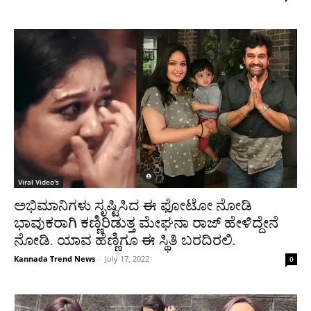
Viral Video's
ಅಭಿಮಾನಿಗಳು ಸೃಷ್ಟಿಸಿದ ಈ ಫೋಟೋ ನೋಡಿ
ಭಾವುಕರಾಗಿ ಕಣ್ಣಿರಿಡುತ್ತ ಮೇಘನಾ ರಾಜ್ ಹೇಳಿದ್ದೇನೆ
ನೋಡಿ. ಯಾವ ಹೆಣ್ಣಿಗೂ ಈ ಸ್ಥಿತಿ ಬರದಿರಲಿ.
Kannada Trend News
-
July 17, 2022
0