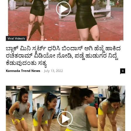
Viral Video's
ಬ್ಲಾಕ್ ಮಿನಿ ಸ್ಕರ್ಟ್ ಧರಿಸಿ ಬಿಂದಾಸ್ ಆಗಿ ಹೆಜ್ಜೆ ಹಾಕಿದ
ರಚಿತರಾಮ್ ವಿಡಿಯೋ ನೋಡಿ, ಪಡ್ಡೆ ಹುಡುಗರ ನಿದ್ದೆ
ಕೆಡುವುದಂತು ಸತ್ಯ
Kannada Trend News
-
July 13, 2022
0