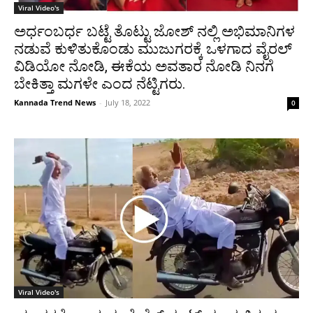
Viral Video's
ಅರ್ಧಂಬರ್ಧ ಬಟ್ಟೆ ತೊಟ್ಟು ಜೋಶ್ ನಲ್ಲಿ ಅಭಿಮಾನಿಗಳ
ನಡುವೆ ಕುಳಿತುಕೊಂಡು ಮುಜುಗರಕ್ಕೆ ಒಳಗಾದ ವೈರಲ್
ವಿಡಿಯೋ ನೋಡಿ, ಈಕೆಯ ಅವತಾರ ನೋಡಿ ನಿನಗೆ
ಬೇಕಿತ್ತಾ ಮಗಳೇ ಎಂದ ನೆಟ್ಟಿಗರು.
Kannada Trend News
-
July 18, 2022
0
Viral Video's