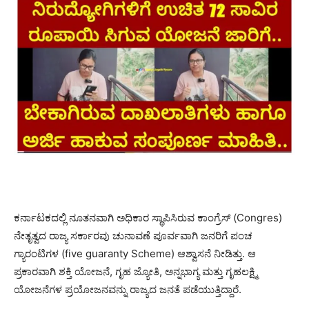
ಕರ್ನಾಟಕದಲ್ಲಿ ನೂತನವಾಗಿ ಅಧಿಕಾರ ಸ್ಥಾಪಿಸಿರುವ ಕಾಂಗ್ರೆಸ್ (Congres)
ನೇತೃತ್ವದ ರಾಜ್ಯ ಸರ್ಕಾರವು ಚುನಾವಣೆ ಪೂರ್ವವಾಗಿ ಜನರಿಗೆ ಪಂಚ
ಗ್ಯಾರಂಟಿಗಳ (five guaranty Scheme) ಆಶ್ವಾಸನೆ ನೀಡಿತ್ತು. ಆ
ಪ್ರಕಾರವಾಗಿ ಶಕ್ತಿ ಯೋಜನೆ, ಗೃಹ ಜ್ಯೋತಿ, ಅನ್ನಭಾಗ್ಯ ಮತ್ತು ಗೃಹಲಕ್ಷ್ಮಿ
ಯೋಜನೆಗಳ ಪ್ರಯೋಜನವನ್ನು ರಾಜ್ಯದ ಜನತೆ ಪಡೆಯುತ್ತಿದ್ದಾರೆ.