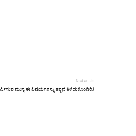
Next article
್ಪಿಸುವ ಮುನ್ನ ಈ ವಿಷಯಗಳನ್ನು ತಪ್ಪದೆ ತಿಳಿದುಕೊಂಡಿರಿ.!