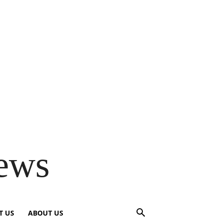
ews
T US
ABOUT US