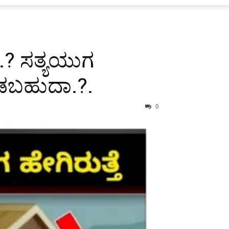
.? ಸತ್ಯಯುಗ
ಡಬಹುದಾ.?.
0