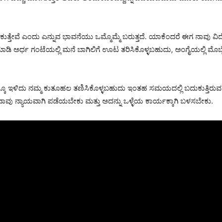
ತ್ತೇವೆ ಎಂದು ಎನ್ನುವ ಭಾವನೆಯು ಒಮ್ಮೊಮ್ಮೆ ಬರುತ್ತದೆ. ಯಾಕೆಂದರೆ ಈಗ ನಾವು ವಿ
ಮಾಡಿ ಅರ್ಧ ಗಂಟೆಯಲ್ಲಿ ಮನೆ ಬಾಗಿಲಿಗೆ ಊಟ ತರಿಸಿಕೊಳ್ಳಬಹುದು, ಅಂಗೈಯಲ್ಲಿ 
ಕೂ ಇಳಿದು ನಮ್ಮ ಕುತೂಹಲ ತಣಿಸಿಕೊಳ್ಳಬಹುದು ಇಂತಹ ಸಮಯದಲ್ಲಿ ಬದುಕುತ್ತಿರುವ ನಾ
ನಾವು ನ್ಯಾಯವಾಗಿ ಪಡೆಯಬೇಕು ಮತ್ತು ಅದನ್ನು ಒಳ್ಳೆಯ ಕಾರ್ಯಕ್ಕಾಗಿ ಬಳಸಬೇಕು.