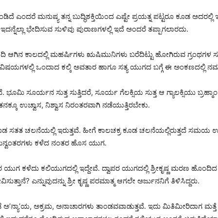
 ಎಂದರೆ ಮನುಷ್ಯ ತನ್ನ ಬುದ್ಧಿಶಕ್ತಿಯಿಂದ ಎಷ್ಟೇ ಪ್ರಯತ್ನ ಪಟ್ಟರೂ ಕೂಡ ಅದರಲ್ಲಿ ಇ
 ಇದನ್ನೆಲ್ಲಾ ಭೇದಿಸುವ ಸುಳಿವು ಪುರಾಣಗಳಲ್ಲಿ ಇದೆ ಅಂದರೆ ತಪ್ಪಾಗಲಾರದು.
ಆಗಿನ ಕಾಲದಲ್ಲಿ ಮಹರ್ಷಿಗಳು ಋಷಿಮುನಿಗಳು ಬರೆದಿಟ್ಟು ಹೋಗಿರುವ ಗ್ರಂಥಗಳ ಸುಳ
ಗಳಲ್ಲಿ ಒಂದಾದ ಕಲ್ಕಿ ಅವತಾರ ಹಾಗೂ ಸತ್ಯ ಯುಗದ ಬಗ್ಗೆ ಈ ಅಂಕಣದಲ್ಲಿ ನಮ್ಮ ಜ್ಞಾನಕ್ಕ
. ಭೂಮಿ ಸೂರ್ಯನ ಸುತ್ತ ಸುತ್ತಿದರೆ, ಸೂರ್ಯ ಗೆಲಕ್ಸಿಯ ಸುತ್ತ ಆ ಗ್ಯಾಲಕ್ಸಿಯು ಬ್ರಹ್ಮಾಂ
ನಕ್ಕೂ ಉಚ್ವಾಸ, ನಿಶ್ವಾಸ ನಿರಂತರವಾಗಿ ನಡೆಯುತ್ತಿರಬೇಕು.
 ಕೂಡ ಸತತ ಚಲನೆಯಲ್ಲಿ ಇರುತ್ತವೆ. ಹೀಗೆ ಕಾಲಚಕ್ರ ಕೂಡ ಚಲನೆಯಲ್ಲಿರುತ್ತದೆ ಸಮಯ ಉರುಳ
ವು ಮನ್ವಂತರಗಳು ಕಳೆದ ನಂತರ ಹೊಸ ಯುಗ.
ರ ಯುಗ ಕಳೆದು ಕಲಿಯುಗದಲ್ಲಿ ಇದ್ದೇವೆ. ದ್ವಾಪರ ಯುಗದಲ್ಲಿ ಶ್ರೀಕೃಷ್ಣ ಮರಣ ಹೊಂದ
ತ್ತಾನೆ? ಎನ್ನುವುದನ್ನು ಶ್ರೀ ಕೃಷ್ಣ ಪರಮಾತ್ಮ ಆಗಲೇ ಅರ್ಜುನನಿಗೆ ತಿಳಿಸಿದ್ದರು.
ಲಿಡೆ ಅ’ನ್ಯಾ’ಯ, ಅಕ್ರಮ, ಅನಾಚಾರಗಳು ತಾಂಡವವಾಡುತ್ತವೆ. ಇದು ಮಿತಿಮೀರಿದಾಗ ಮತ್ತೆ ಧರ