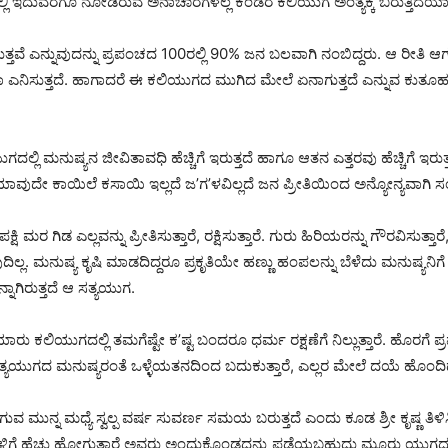
ಲಿ ಇದುವರೆಗೂ ನೋಡಿರುವ ಅನಾಚಾರಗಳಲ್ಲ ಕಂಡರೆ ಕಲಿಯುಗ ಅಂತ್ಯಕ್ಕೆ ಬರುತ್ತಿದೆಯಾ ಎ
ಗುತ್ತವೆ ಎನ್ನುವುದನ್ನು ಪ್ರಪಂಚದ 100ರಲ್ಲಿ 90% ಜನ ಬಲವಾಗಿ ನಂಬಿದ್ದರು. ಆ ರೀತ
ದೆಯಾ ಎನಿಸುತ್ತದೆ. ಹಾಗಾದರೆ ಈ ಕಲಿಯುಗದ ಮುಗಿದ ಮೇಲೆ ಏನಾಗುತ್ತದೆ ಎನ್ನುವ ಕುತ
ಈ ಯುಗದಲ್ಲಿ ಮನುಷ್ಯನ ಜೀವಿತಾವಧಿ ಹೆಚ್ಚಿಗೆ ಇರುತ್ತದೆ ಹಾಗೂ ಆತನ ಎತ್ತರವು ಹೆಚ್ಚಿಗ
ಯಾವುದೇ ಕಾಯಿಲೆ ಕಸಾಯಿ ಇಲ್ಲದೆ ಜ’ಗ’ಳವಿಲ್ಲದೆ ಜನ ಪ್ರೀತಿಯಿಂದ ಅನ್ಯೋನ್ಯವಾಗಿ 
ಕ್ಷಿ ಮರ ಗಿಡ ಎಲ್ಲವನ್ನು ಪ್ರೀತಿಸುತ್ತಾರೆ, ರಕ್ಷಿಸುತ್ತಾರೆ. ಗುರು ಹಿರಿಯರನ್ನು ಗೌರವಿಸು
ುವುದಿಲ್ಲ. ಮನುಷ್ಯ ಕೃಷಿ ಮಾಡದಿದ್ದರೂ ಪ್ರಕೃತಿಯೇ ಹಣ್ಣು ಹಂಪಲನ್ನು ಬೆಳೆದು ಮನುಷ್ಯನಿಗೆ ಸ
ಾಗಿರುತ್ತದೆ ಆ ಸತ್ಯಯುಗ.
ಲಿಯುಗದಲ್ಲಿ ತಮಗೆಷ್ಟೇ ಕ’ಷ್ಟ ಬಂದರೂ ಧರ್ಮ ರಕ್ಷಣೆಗೆ ನಿಲ್ಲುತ್ತಾರೆ. ಹೊರಗೆ ಪ್ರ
ಿ ಸತ್ಯಯುಗದ ಮನುಷ್ಯರಂತೆ ಒಳ್ಳೆಯತನದಿಂದ ಬದುಕುತ್ತಾರೆ, ಎಲ್ಲರ ಮೇಲೆ ದಯೆ ಹೊಂ
ನ್ನ ಮಧ್ಯೆ ಸ್ವಲ್ಪ ವರ್ಷ ಸುವರ್ಣ ಸಮಯ ಬರುತ್ತದೆ ಎಂದು ಕೂಡ ಶ್ರೀ ಕೃಷ್ಣ ತಿಳಿಸಿದ್
ಥಾನಗಳಿಗೆ ಹೆಚ್ಚು ಹೋಗುತ್ತಾರೆ ಅವರು ಅಂದುಕೊಂಡದ್ದನ್ನು ಪಡೆಯಬಹುದು ಮೂರು 