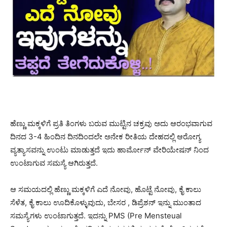
ಹೆಣ್ಣು ಮಕ್ಕಳಿಗೆ ಪ್ರತಿ ತಿಂಗಳು ಬರುವ ಮುಟ್ಟಿನ ಚಕ್ರವು ಅದು ಆರಂಭವಾಗುವ
ದಿನದ 3-4 ಹಿಂದಿನ ದಿನದಿಂದಲೇ ಅನೇಕ ರೀತಿಯ ದೇಹದಲ್ಲಿ ಆರೋಗ್ಯ
ವ್ಯತ್ಯಾಸವನ್ನು ಉಂಟು ಮಾಡುತ್ತದೆ ಇದು ಹಾರ್ಮೋನ್ ವೇರಿಯೇಷನ್ ನಿಂದ
ಉಂಟಾಗುವ ಸಮಸ್ಯೆ ಆಗಿರುತ್ತದೆ.
ಆ ಸಮಯದಲ್ಲಿ ಹೆಣ್ಣು ಮಕ್ಕಳಿಗೆ ಎದೆ ನೋವು, ಹೊಟ್ಟೆ ನೋವು, ಕೈ ಕಾಲು
ಸೆಳೆತ, ಕೈ ಕಾಲು ಊದಿಕೊಳ್ಳುವುದು, ಬೇಸರ , ಡಿಪ್ರೆಶನ್ ಇನ್ನು ಮುಂತಾದ
ಸಮಸ್ಯೆಗಳು ಉಂಟಾಗುತ್ತದೆ. ಇದನ್ನು PMS (Pre Mensteual