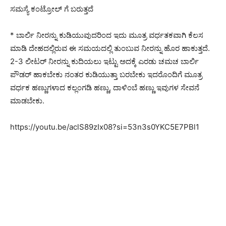
ಸಮಸ್ಯೆ ಕಂಟ್ರೋಲ್ ಗೆ ಬರುತ್ತದೆ
* ಬಾರ್ಲಿ ನೀರನ್ನು ಕುಡಿಯುವುದರಿಂದ ಇದು ಮೂತ್ರ ವರ್ಧತಕವಾಗಿ ಕೆಲಸ
ಮಾಡಿ ದೇಹದಲ್ಲಿರುವ ಈ ಸಮಯದಲ್ಲಿ ತುಂಬುವ ನೀರನ್ನು ಹೊರ ಹಾಕುತ್ತದೆ.
2-3 ಲೀಟರ್ ನೀರನ್ನು ಕುದಿಯಲು ಇಟ್ಟು ಅದಕ್ಕೆ ಎರಡು ಚಮಚ ಬಾರ್ಲಿ
ಪೌಡರ್ ಹಾಕಬೇಕು ನಂತರ ಕುಡಿಯುತ್ತಾ ಬರಬೇಕು ಇದರೊಂದಿಗೆ ಮೂತ್ರ
ವರ್ಧಕ ಹಣ್ಣುಗಳಾದ ಕಲ್ಲಂಗಡಿ ಹಣ್ಣು, ದಾಳಿಂಬೆ ಹಣ್ಣು ಇವುಗಳ ಸೇವನೆ
ಮಾಡಬೇಕು.
https://youtu.be/aclS89zIx08?si=53n3s0YKC5E7PBl1