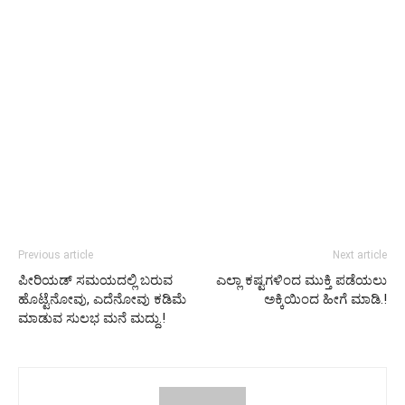
Previous article
Next article
ಪೀರಿಯಡ್ ಸಮಯದಲ್ಲಿ ಬರುವ
ಎಲ್ಲಾ ಕಷ್ಟಗಳಿಂದ ಮುಕ್ತಿ ಪಡೆಯಲು
ಹೊಟ್ಟೆನೋವು, ಎದೆನೋವು ಕಡಿಮೆ
ಅಕ್ಕಿಯಿಂದ ಹೀಗೆ ಮಾಡಿ.!
ಮಾಡುವ ಸುಲಭ ಮನೆ ಮದ್ದು.!