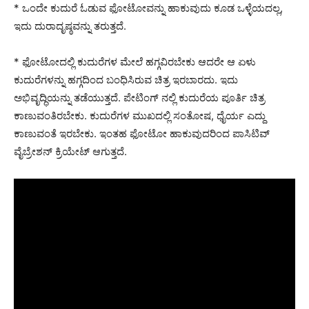
* ಒಂದೇ ಕುದುರೆ ಓಡುವ ಫೋಟೋವನ್ನು ಹಾಕುವುದು ಕೂಡ ಒಳ್ಳೆಯದಲ್ಲ,
ಇದು ದುರಾದೃಷ್ಠವನ್ನು ತರುತ್ತದೆ.
* ಫೋಟೋದಲ್ಲಿ ಕುದುರೆಗಳ ಮೇಲೆ ಹಗ್ಗವಿರಬೇಕು ಆದರೇ ಆ ಏಳು
ಕುದುರೆಗಳನ್ನು ಹಗ್ಗದಿಂದ ಬಂಧಿಸಿರುವ ಚಿತ್ರ ಇರಬಾರದು. ಇದು
ಅಭಿವೃದ್ಧಿಯನ್ನು ತಡೆಯುತ್ತದೆ. ಪೇಟಿಂಗ್ ನಲ್ಲಿ ಕುದುರೆಯ ಪೂರ್ತಿ ಚಿತ್ರ
ಕಾಣುವಂತಿರಬೇಕು. ಕುದುರೆಗಳ ಮುಖದಲ್ಲಿ ಸಂತೋಷ, ಧೈರ್ಯ ಎದ್ದು
ಕಾಣುವಂತೆ ಇರಬೇಕು. ಇಂತಹ ಫೋಟೋ ಹಾಕುವುದರಿಂದ ಪಾಸಿಟಿವ್
ವೈಬ್ರೇಶನ್ ಕ್ರಿಯೇಟ್ ಆಗುತ್ತದೆ.