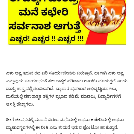
ಏಳು ಅಶ್ವ ಇರುವ ರಥ ಏರಿ ಸೂರ್ಯದೇವನು ಬರುತ್ತಾನೆ. ಹಾಗಾಗಿ ಏಳು ಅಶ್ವ
ಎನ್ನುವುದು ಸೂರ್ಯನಂತೆ ಸಕಾರಾತ್ಮಕ ಪರಿಣಾಮ ಉಂಟು ಮಾಡುತ್ತದೆ ಎಂದು
ವಾಸ್ತು ಶಾಸ್ತ್ರದಲ್ಲಿ ನಂಬಲಾಗಿದೆ. ವ್ಯಾಪಾರ ವ್ಯವಹಾರ ಅಭಿವೃದ್ಧಿಯಾಗಲು,
ಮನೆಯಲ್ಲಿ ನಕಾರಾತ್ಮಕ ಶಕ್ತಿಗಳ ಪ್ರಭಾವ ಕಡಿಮೆ ಮಾಡಲು, ವಿದ್ಯಾರ್ಥಿಗಳಿಗೆ
ಆಸಕ್ತಿ ಹೆಚ್ಚಾಗಲು.
ಹೀಗೆ ಜೀವನದಲ್ಲಿ ಮುಂದೆ ಬರಲು ಮನೆಯಲ್ಲಿ ಅಥವಾ ಕಚೇರಿಯಲ್ಲಿ ಅಥವಾ
ವ್ಯಾಪಾರಸ್ಥಳಗಳಲ್ಲಿ ಈ ರೀತಿ ಏಳು ಕುದುರೆ ಇರುವ ಫೋಟೋ ಹಾಕುತ್ತಾರೆ.