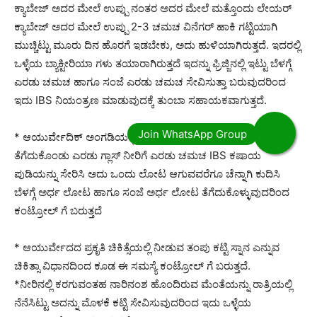
ಕ್ಯಾಬೇಜ್ ಅದರ ಮೇಲೆ ಉಪ್ಪು ನಂತರ ಅದರ ಮೇಲೆ ಮತ್ತೊಂದು ಲೇಯರ್
ಕ್ಯಾಬೇಜ್ ಅದರ ಮೇಲೆ ಉಪ್ಪು 2-3 ಚಮಚ ವಿನೆಗರ್ ಹಾಕಿ ಗಟ್ಟಿಯಾಗಿ
ಮುಚ್ಚಿಟ್ಟು ಮೂರು ದಿನ ಹೊರಗೆ ಇಡಬೇಕು, ಅದು ಹುಳಿಯಾಗಿರುತ್ತದೆ. ಇದರಲ್ಲಿ
ಒಳ್ಳೆಯ ಬ್ಯಾಕ್ಟೀರಿಯಾ ಗಳು ತಯಾರಾಗಿರುತ್ತದೆ ಇದನ್ನು ಫ್ರಿಜ್ಜಿನಲ್ಲಿ ಇಟ್ಟು ಬೆಳಗ್ಗೆ
ಎರಡು ಚಮಚ ಹಾಗೂ ಸಂಜೆ ಎರಡು ಚಮಚ ಸೇವಿಸುತ್ತಾ ಬರುವುದರಿಂದ
ಇದು IBS ನಿಯಂತ್ರಣ ಮಾಡುವುದಕ್ಕೆ ತುಂಬಾ ಸಹಾಯಕವಾಗುತ್ತದೆ.
* ಆಯುರ್ವೇದಿಕ್ ಅಂಗಡಿಯಲ್ಲಿ ಸಿಗುವ IBS ಕಷಾಯ ಪುಡಿಯನ್ನು
ತೆಗೆದುಕೊಂಡು ಎರಡು ಗ್ಲಾಸ್ ನೀರಿಗೆ ಎರಡು ಚಮಚ IBS ಕಷಾಯ
ಪುಡಿಯನ್ನು ಸೇರಿಸಿ ಅದು ಒಂದು ಲೋಟ ಆಗುವವರೆಗೂ ಚೆನ್ನಾಗಿ ಕುದಿಸಿ
ಬೆಳಗ್ಗೆ ಅರ್ಧ ಲೋಟ ಹಾಗೂ ಸಂಜೆ ಅರ್ಧ ಲೋಟ ತೆಗೆದುಕೊಳ್ಳುವುದರಿಂದ
ಕಂಟ್ರೋಲ್ ಗೆ ಬರುತ್ತದೆ
* ಆಯುರ್ವೇದದ ಪ್ರಕೃತಿ ಚಿಕಿತ್ಸೆಯಲ್ಲಿ ನೀಡುವ ತಂಪು ಕಟ್ಟಿ ಸ್ನಾನ ಎನ್ನುವ
ಚಿಕಿತ್ಸಾ ವಿಧಾನದಿಂದ ಕೂಡ ಈ ಸಮಸ್ಯೆ ಕಂಟ್ರೋಲ್ ಗೆ ಬರುತ್ತದೆ.
*ನೀರಿನಲ್ಲಿ ಕರಗುವಂತಹ ನಾರಿನಂಶ ಹೊಂದಿರುವ ಮೆಂತೆಯನ್ನು ರಾತ್ರಿಯಲ್ಲಿ
ನೆನೆಸಿಟ್ಟು ಅದನ್ನು ಮೊಳಕೆ ಕಟ್ಟಿ ಸೇವಿಸುವುದರಿಂದ ಇದು ಒಳ್ಳೆಯ