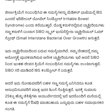
ಜೀರ್ಣಕ್ರಿಯೆಗೆ ಸಂಬಂಧಿಸಿದ ಈ ಸಮಸ್ಯೆಗಳನ್ನು ಮೆಡಿಕಲ್ ಭಾಷೆಯಲ್ಲಿ IBS
ಎಂದರೆ ಇರಿಟೇಬಲ್ ಬೋವೆಲ್ ಸಿಂಟ್ರೋಲ್ Irritable Bowel
Syndrome) ಎಂದು ಕರೆಯುತ್ತಾರೆ. ದೊಡ್ಡ ಕರುಳಿನಲ್ಲಿರುವ ಬ್ಯಾಕ್ಟೀರಿಯಗಳು
ಸಣ್ಣ ಕರುಳಿಗೆ ಬಂದಾಗ ‌SIBO ಸ್ಸ್ಮಾಲ್ ಇಂಟರೆಸ್ಟೇನಾ ಬ್ಯಾಕ್ಟೀರಿಯಲ್ ಓವರ್
ಗ್ರೋಥ್ (Small Interstane Bacterial Over Growth) ಆಗುತ್ತದೆ.
ಇದು ಬ್ಯಾಕ್ಟೀರಿಯಾದಿಂದ ಬರುವ ಸಮಸ್ಯೆಯಾಗಿದೆ. ನಮ್ಮ ದೇಹದಲ್ಲಿ ನಮ್ಮ
ಆರೋಗ್ಯಕ್ಕೆ ಪೂರಕವಾಗಿರುವ ಅನೇಕ ಬ್ಯಾಕ್ಟೀರಿಯಗಳು ಇವೆ ಆದರೆ SIBO
ನಿಂದ ಇಂತಹ ಜೀವನ ಕ್ರಿಯೆಗೆ ಸಂಬಂಧಿಸಿದ ಸಮಸ್ಯೆಗಳು ಉಂಟಾಗುತ್ತವೆ.
SIBO ಸರಿ ಮಾಡಿದರೆ IBS ಕಂಟ್ರೋಲ್ ಗೆ ಬರುತ್ತದೆ.
ಆದರೆ ಇದು ನೋಡುವವರಿಗೆ ಬಹಳ ಸಣ್ಣ ಸಮಸ್ಯೆ ಎನಿಸಿದರೂ ಕೂಡ
ಅನುಭವಿಸುವವರಿಗೆ ಮಾತ್ರ ಇದರ ಹಿಂಸೆ ಗೊತ್ತಿರುತ್ತದೆ. ಇದಕ್ಕೆ ಸುಮಾರು
25ಕ್ಕೂ ಹೆಚ್ಚು ಚಿಕಿತ್ಸೆಗಳು ಆಯುರ್ವೇದದಲ್ಲಿ ಇದೆ ಇದರೊಂದಿಗೆ ಮನೆಯಲ್ಲಿ
ಕೂಡ ಈ ಸಮಸ್ಯೆಗೆ ಔಷಧಿ ಮಾಡಬಹುದು ಎನ್ನುವುದು ಬಹಳ ಸಮಾಧಾನಕರ
ಸಂಗತಿ.