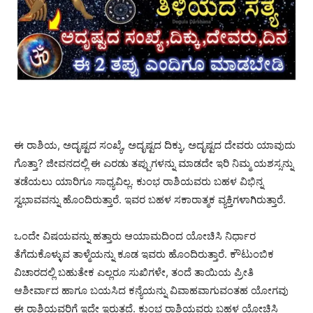
ಈ ರಾಶಿಯ, ಅದೃಷ್ಟದ ಸಂಖ್ಯೆ, ಅದೃಷ್ಟದ ದಿಕ್ಕು, ಅದೃಷ್ಟದ ದೇವರು ಯಾವುದು
ಗೊತ್ತಾ? ಜೀವನದಲ್ಲಿ ಈ ಎರಡು ತಪ್ಪುಗಳನ್ನು ಮಾಡದೇ ಇರಿ ನಿಮ್ಮ ಯಶಸ್ಸನ್ನು
ತಡೆಯಲು ಯಾರಿಗೂ ಸಾಧ್ಯವಿಲ್ಲ. ಕುಂಭ ರಾಶಿಯವರು ಬಹಳ ವಿಭಿನ್ನ
ಸ್ವಭಾವವನ್ನು ಹೊಂದಿರುತ್ತಾರೆ. ಇವರ ಬಹಳ ಸಕಾರಾತ್ಮಕ ವ್ಯಕ್ತಿಗಳಾಗಿರುತ್ತಾರೆ.
ಒಂದೇ ವಿಷಯವನ್ನು ಹತ್ತಾರು ಆಯಾಮದಿಂದ ಯೋಚಿಸಿ ನಿರ್ಧಾರ
ತೆಗೆದುಕೊಳ್ಳುವ ತಾಳ್ಮೆಯನ್ನು ಕೂಡ ಇವರು ಹೊಂದಿರುತ್ತಾರೆ. ಕೌಟುಂಬಿಕ
ವಿಚಾರದಲ್ಲಿ ಬಹುತೇಕ ಎಲ್ಲರೂ ಸುಖಿಗಳೇ, ತಂದೆ ತಾಯಿಯ ಪ್ರೀತಿ
ಆಶೀರ್ವಾದ ಹಾಗೂ ಬಯಸಿದ ಕನ್ಯೆಯನ್ನು ವಿವಾಹವಾಗುವಂತಹ ಯೋಗವು
ಈ ರಾಶಿಯವರಿಗೆ ಇದ್ದೇ ಇರುತ್ತದೆ. ಕುಂಭ ರಾಶಿಯವರು ಬಹಳ ಯೋಚಿಸಿ