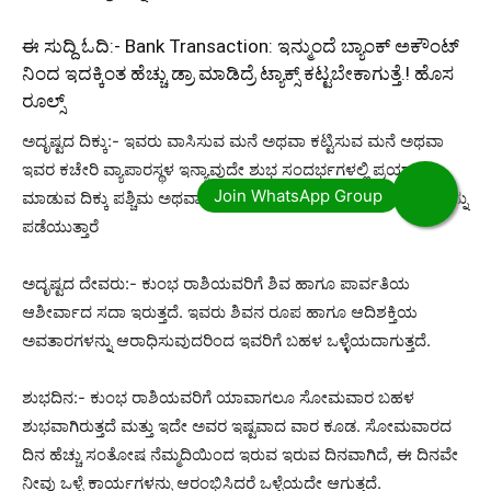
ಈ ಸುದ್ದಿ ಓದಿ:-
Bank Transaction: ಇನ್ಮುಂದೆ ಬ್ಯಾಂಕ್ ಅಕೌಂಟ್
ನಿಂದ ಇದಕ್ಕಿಂತ‌ ಹೆಚ್ಚು ಡ್ರಾ ಮಾಡಿದ್ರೆ ಟ್ಯಾಕ್ಸ್ ಕಟ್ಟಬೇಕಾಗುತ್ತೆ.! ಹೊಸ
ರೂಲ್ಸ್
ಅದೃಷ್ಟದ ದಿಕ್ಕು:- ಇವರು ವಾಸಿಸುವ ಮನೆ ಅಥವಾ ಕಟ್ಟಿಸುವ ಮನೆ ಅಥವಾ
ಇವರ ಕಚೇರಿ ವ್ಯಾಪಾರಸ್ಥಳ ಇನ್ಯಾವುದೇ ಶುಭ ಸಂದರ್ಭಗಳಲ್ಲಿ ಪ್ರಯಾಣ
ಮಾಡುವ ದಿಕ್ಕು ಪಶ್ಚಿಮ ಅಥವಾ ಉತ್ತರ ಆಗಿದ್ದರೆ ಇವರು ನಿರೀಕ್ಷಿಸಿದ ಫಲಗಳನ್ನು
ಪಡೆಯುತ್ತಾರೆ
ಅದೃಷ್ಟದ ದೇವರು:- ಕುಂಭ ರಾಶಿಯವರಿಗೆ ಶಿವ ಹಾಗೂ ಪಾರ್ವತಿಯ
ಆಶೀರ್ವಾದ ಸದಾ ಇರುತ್ತದೆ. ಇವರು ಶಿವನ ರೂಪ ಹಾಗೂ ಆದಿಶಕ್ತಿಯ
ಅವತಾರಗಳನ್ನು ಆರಾಧಿಸುವುದರಿಂದ ಇವರಿಗೆ ಬಹಳ ಒಳ್ಳೆಯದಾಗುತ್ತದೆ.
ಶುಭದಿನ:- ಕುಂಭ ರಾಶಿಯವರಿಗೆ ಯಾವಾಗಲೂ ಸೋಮವಾರ ಬಹಳ
ಶುಭವಾಗಿರುತ್ತದೆ ಮತ್ತು ಇದೇ ಅವರ ಇಷ್ಟವಾದ ವಾರ ಕೂಡ. ಸೋಮವಾರದ
ದಿನ ಹೆಚ್ಚು ಸಂತೋಷ ನೆಮ್ಮದಿಯಿಂದ ಇರುವ ಇರುವ ದಿನವಾಗಿದೆ, ಈ ದಿನವೇ
ನೀವು ಒಳ್ಳೆ ಕಾರ್ಯಗಳನ್ನು ಆರಂಭಿಸಿದರೆ ಒಳ್ಳೆಯದೇ ಆಗುತ್ತದೆ.