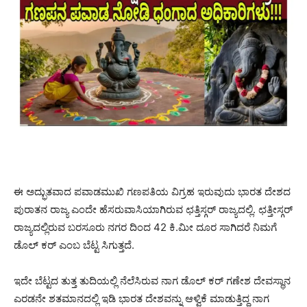
ಈ ಅದ್ಭುತವಾದ ಪವಾಡಮುಖಿ ಗಣಪತಿಯ ವಿಗ್ರಹ ಇರುವುದು ಭಾರತ ದೇಶದ
ಪುರಾತನ ರಾಜ್ಯ ಎಂದೇ ಹೆಸರುವಾಸಿಯಾಗಿರುವ ಛತ್ತಿಸ್ಗರ್ ರಾಜ್ಯದಲ್ಲಿ. ಛತ್ತೀಸ್ಗರ್
ರಾಜ್ಯದಲ್ಲಿರುವ ಬರಸೂರು ನಗರ ದಿಂದ 42 ಕಿ.ಮೀ ದೂರ ಸಾಗಿದರೆ ನಿಮಗೆ
ಡೊಲ್ ಕರ್ ಎಂಬ ಬೆಟ್ಟ ಸಿಗುತ್ತದೆ.
ಇದೇ ಬೆಟ್ಟದ ತುತ್ತ ತುದಿಯಲ್ಲಿ ನೆಲೆಸಿರುವ ನಾಗ ಡೊಲ್ ಕರ್ ಗಣೇಶ ದೇವಸ್ಥಾನ
ಎರಡನೇ ಶತಮಾನದಲ್ಲಿ ಇಡಿ ಭಾರತ ದೇಶವನ್ನು ಆಳ್ವಿಕೆ ಮಾಡುತ್ತಿದ್ದ ನಾಗ