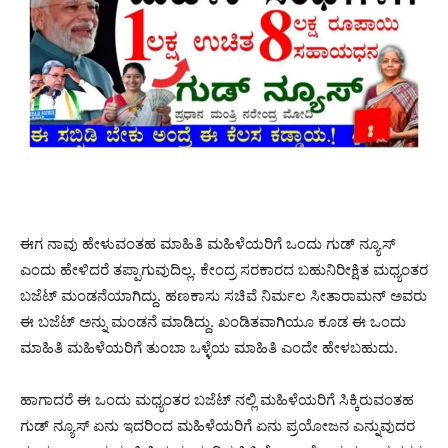
ಈಗ ನಾವು ಹೇಳುವಂತಹ ಮಾಹಿತಿ ಮಹಿಳೆಯರಿಗೆ ಒಂದು ಗುಡ್ ನ್ಯೂಸ್
ಎಂದು ಹೇಳಿದರೆ ತಪ್ಪಾಗುವುದಿಲ್ಲ. ಕೇಂದ್ರ ಸರಕಾರದ ಬಹುನಿರೀಕ್ಷಿತ ಮಧ್ಯಂತರ
ಬಜೆಟ್ ಮಂಡನೆಯಾಗಿದ್ದು. ಹಣಕಾಸು ಸಚಿವೆ ನಿರ್ಮಲ ಸೀತಾರಾಮನ್ ಅವರು
ಈ ಬಜೆಟ್ ಅನ್ನು ಮಂಡನೆ ಮಾಡಿದ್ದು. ಖಂಡಿತವಾಗಿಯೂ ಕೂಡ ಈ ಒಂದು
ಮಾಹಿತಿ ಮಹಿಳೆಯರಿಗೆ ತುಂಬಾ ಒಳ್ಳೆಯ ಮಾಹಿತಿ ಎಂದೇ ಹೇಳಬಹುದು.
ಹಾಗಾದರೆ ಈ ಒಂದು ಮಧ್ಯಂತರ ಬಜೆಟ್ ನಲ್ಲಿ ಮಹಿಳೆಯರಿಗೆ ಸಿಕ್ಕಿರುವಂತಹ
ಗುಡ್ ನ್ಯೂಸ್ ಏನು ಇದರಿಂದ ಮಹಿಳೆಯರಿಗೆ ಏನು ಪ್ರಯೋಜನ ಎನ್ನುವುದರ