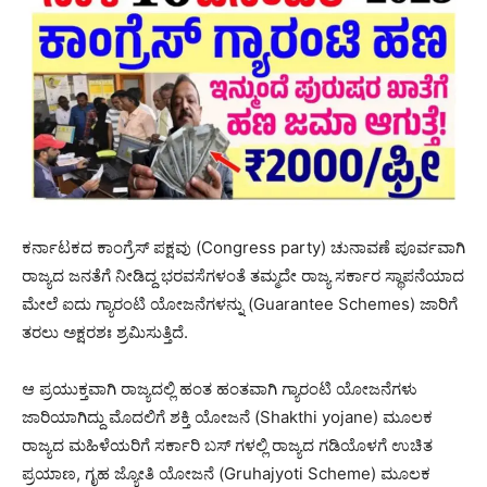
ಕರ್ನಾಟಕದ ಕಾಂಗ್ರೆಸ್ ಪಕ್ಷವು (Congress party) ಚುನಾವಣೆ ಪೂರ್ವವಾಗಿ
ರಾಜ್ಯದ ಜನತೆಗೆ ನೀಡಿದ್ದ ಭರವಸೆಗಳಂತೆ ತಮ್ಮದೇ ರಾಜ್ಯ ಸರ್ಕಾರ ಸ್ಥಾಪನೆಯಾದ
ಮೇಲೆ ಐದು ಗ್ಯಾರಂಟಿ ಯೋಜನೆಗಳನ್ನು (Guarantee Schemes) ಜಾರಿಗೆ
ತರಲು ಅಕ್ಷರಶಃ ಶ್ರಮಿಸುತ್ತಿದೆ.
ಆ ಪ್ರಯುಕ್ತವಾಗಿ ರಾಜ್ಯದಲ್ಲಿ ಹಂತ ಹಂತವಾಗಿ ಗ್ಯಾರಂಟಿ ಯೋಜನೆಗಳು
ಜಾರಿಯಾಗಿದ್ದು ಮೊದಲಿಗೆ ಶಕ್ತಿ ಯೋಜನೆ (Shakthi yojane) ಮೂಲಕ
ರಾಜ್ಯದ ಮಹಿಳೆಯರಿಗೆ ಸರ್ಕಾರಿ ಬಸ್ ಗಳಲ್ಲಿ ರಾಜ್ಯದ ಗಡಿಯೊಳಗೆ ಉಚಿತ
ಪ್ರಯಾಣ, ಗೃಹ ಜ್ಯೋತಿ ಯೋಜನೆ (Gruhajyoti Scheme) ಮೂಲಕ