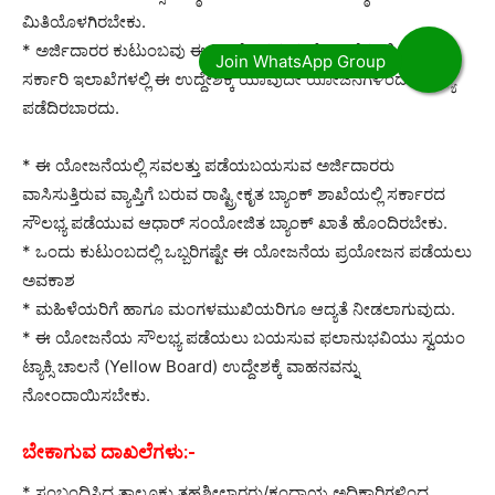
ಮಿತಿಯೊಳಗಿರಬೇಕು.
* ಅರ್ಜಿದಾರರ ಕುಟುಂಬವು ಈ ಹಿಂದೆ ನಿಗಮದ ಯೋಜನೆಗಳಲ್ಲಿ ಅಥವಾ
ಸರ್ಕಾರಿ ಇಲಾಖೆಗಳಲ್ಲಿ ಈ ಉದ್ದೇಶಕ್ಕೆ ಯಾವುದೇ ಯೋಜನೆಗಳಿಂದ ಸೌಲಭ್ಯ
ಪಡೆದಿರಬಾರದು.
* ಈ ಯೋಜನೆಯಲ್ಲಿ ಸವಲತ್ತು ಪಡೆಯಬಯಸುವ ಅರ್ಜಿದಾರರು
ವಾಸಿಸುತ್ತಿರುವ ವ್ಯಾಪ್ತಿಗೆ ಬರುವ ರಾಷ್ಟ್ರೀಕೃತ ಬ್ಯಾಂಕ್‌ ಶಾಖೆಯಲ್ಲಿ ಸರ್ಕಾರದ
ಸೌಲಭ್ಯ ಪಡೆಯುವ ಆಧಾರ್‌ ಸಂಯೋಜಿತ ಬ್ಯಾಂಕ್‌ ಖಾತೆ ಹೊಂದಿರಬೇಕು.
* ಒಂದು ಕುಟುಂಬದಲ್ಲಿ ಒಬ್ಬರಿಗಷ್ಟೇ ಈ ಯೋಜನೆಯ ಪ್ರಯೋಜನ ಪಡೆಯಲು
ಅವಕಾಶ
* ಮಹಿಳೆಯರಿಗೆ ಹಾಗೂ ಮಂಗಳಮುಖಿಯರಿಗೂ ಆದ್ಯತೆ ನೀಡಲಾಗುವುದು.
* ಈ ಯೋಜನೆಯ ಸೌಲಭ್ಯ ಪಡೆಯಲು ಬಯಸುವ ಫಲಾನುಭವಿಯು ಸ್ವಯಂ
ಟ್ಯಾಕ್ಸಿ ಚಾಲನೆ (Yellow Board) ಉದ್ದೇಶಕ್ಕೆ ವಾಹನವನ್ನು
ನೋಂದಾಯಿಸಬೇಕು.
ಬೇಕಾಗುವ ದಾಖಲೆಗಳು:-
* ಸಂಬಂಧಿಸಿದ ತಾಲ್ಲೂಕು ತಹಶೀಲ್ದಾರರು/ಕಂದಾಯ ಅಧಿಕಾರಿಗಳಿಂದ