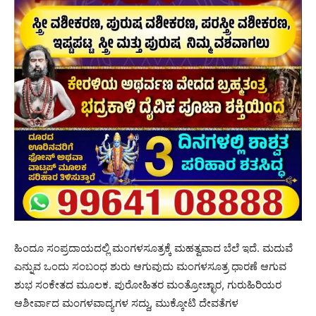
ಹಿಂದೂ ಸಂಪ್ರದಾಯದಲ್ಲಿ ಮಂಗಳಸೂತ್ರಕ್ಕೆ ಮಹತ್ವವಾದ ಬೆಲೆ ಇದೆ. ಮದುವೆ
ಎನ್ನುವ ಒಂದು ಸಂಬಂಧ ಶುರು ಆಗುವುದು ಮಂಗಳಸೂತ್ರ ಧಾರಣೆ ಆಗುವ
ಶುಭ ಸಂಕೇತದ ಮೂಲಕ. ಪುರೋಹಿತರ ಮಂತ್ರೋಚ್ಛಾರ, ಗುರುಹಿರಿಯರ
ಆಶೀರ್ವಾದ ಮಂಗಳವಾದ್ಯಗಳ ಸದ್ದು, ಮುಕ್ಕೋಟಿ ದೇವತೆಗಳ