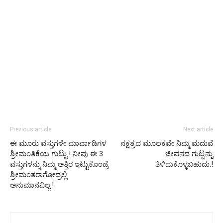
Previous article
Next article
ಈ ಮೂರು ವಸ್ತುಗಳೇ ಮಾರ್ವಾಡಿಗಳ
ನಕ್ಷತ್ರದ ಮೂಲಕವೇ ನಿಮ್ಮ ಮದುವೆ
ಶ್ರೀಮಂತಿಕೆಯ ಗುಟ್ಟು.! ನೀವು ಈ 3
ಜೀವನದ ಗುಟ್ಟನ್ನು
ವಸ್ತುಗಳನ್ನು ನಿಮ್ಮ ಅತ್ತಿರ ಇಟ್ಟುಕೊಂಡ್ರೆ
ತಿಳಿದುಕೊಳ್ಳಬಹುದು.!
ಶ್ರೀಮಂತರಾಗೋದ್ರಲ್ಲಿ
ಅನುಮಾನವಿಲ್ಲ.!