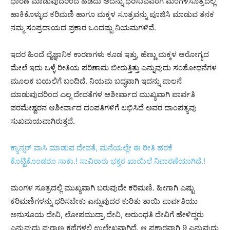
ಧಾರಣೆ ಮಾಡುವುದರಿಂದ ಹಿಡಿದು ಅದನ್ನು ಧರಿಸುವವರೆಗೆ ಮಂಗಳಸೂತ್ರದಲ್ಲಿ
ಹಾಕಿಕೊಳ್ಳುವ ಕರಿಮಣಿ ಹಾಗೂ ಮಕ್ಕಳ ಸೂತ್ರವನ್ನು ಪೂಜಿಸಿ ಮಾಡುವ ತನಕ
ನಮ್ಮ ಸಂಪ್ರದಾಯದ ಪ್ರಕಾರ ಒಂದಷ್ಟು ನಿಯಮಗಳಿವೆ.
ಇದರ ಹಿಂದೆ ವೈಜ್ಞಾನಿಕ ಕಾರಣಗಳು ಕೂಡ ಇತ್ತು, ಹೆಣ್ಣು ಮಕ್ಕಳ ಆರೋಗ್ಯದ
ಮೇಲೆ ಇದು ಒಳ್ಳೆ ರೀತಿಯ ಪರಿಣಾಮ ಬೀರುತ್ತಿತ್ತು ಎನ್ನುವುದು ಸಂಶೋಧನೆಗಳ
ಮೂಲಕ ಬಯಲಿಗೆ ಬಂದಿದೆ. ನಿಯಮ ಬದ್ಧವಾಗಿ ಇದನ್ನು ಪಾಲನೆ
ಮಾಡುವುದರಿಂದ ಎಲ್ಲ ದೇವತೆಗಳ ಆಶೀರ್ವಾದ ಮುಖ್ಯವಾಗಿ ಪಾರ್ವತಿ
ಪರಮೇಶ್ವರನ ಆಶೀರ್ವಾದ ದಂಪತಿಗಳಿಗೆ ಲಭಿಸಿದೆ ಅವರ ದಾಂಪತ್ಯವು
ಸುಖಮಯವಾಗಿರುತ್ತದೆ.
ಕ್ಯಾನ್ಸರ್ ವಾಸಿ ಮಾಡುವ ದೇವತೆ, ಮನೆಯಲ್ಲೇ ಈ ರೀತಿ ಹರಕೆ
ಕೊಟ್ಟಿಕೊಂಡರೂ ಸಾಕು.! ಸಾವಿರಾರು ಭಕ್ತರ ಖಾಯಿಲೆ ನಿವಾರಣೆಯಾಗಿದೆ.!
ಮಂಗಳ ಸೂತ್ರದಲ್ಲಿ ಮುಖ್ಯವಾಗಿ ಬರುವುದೇ ಕರಿಮಣಿ. ಹೀಗಾಗಿ ಎಷ್ಟು
ಕರಿಮಣಿಗಳನ್ನು ಧರಿಸಬೇಕು ಎನ್ನುವುದರ ಕುರಿತು ತಾಯಿ ಪಾರ್ವತಿಯು
ಅನುಸೂಯ ದೇವಿ, ಲೋಪಮುದ್ರಾ ದೇವಿ, ಅರುಂಧತಿ ದೇವಿಗೆ ಹೇಳಿದ್ದರು
ಎನ್ನುವುದು ಪುರಾಣ ಕಥೆಗಳಲ್ಲಿ ಉಲ್ಲೇಖವಾಗಿದೆ. ಆ ಪ್ರಕಾರವಾಗಿ 9 ಎನ್ನುವುದು