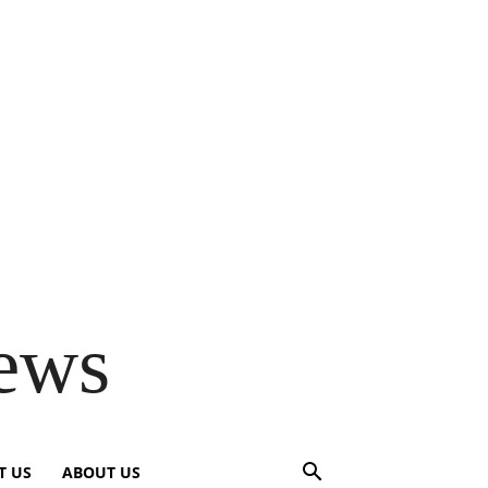
ews
T US
ABOUT US