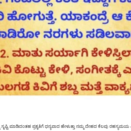
ಟಿ ಮಾಡಿದಂತಹ ಪ್ರಕೃತಿಗೆ ಧನ್ಯವಾದ ಹೇಳುತ್ತಾ ನಮ್ಮ ದೇಹದ ಕೆಲವು ರಹಸ್ಯಮಯ ವಿಷಯಗ