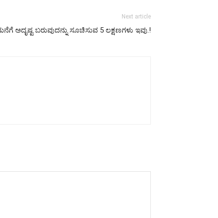
Next article
ೆ ಅದೃಷ್ಟ ಬರುವುದನ್ನು ಸೂಚಿಸುವ 5 ಲಕ್ಷಣಗಳು ಇವು.!