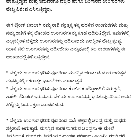
ಹಾಕುತ್ತಿದ್ದೇವೆ ಮತ್ತು ಇದುವರೆಗೂ ವಜ್ರದ ಹಾಗೂ ಬಂಗಾರದ ಉಂಗುರಗಳು
ಹೆಚ್ಚು ವಿಶೇಷ ಎನಿಸುತ್ತಿದ್ದವು.
ಈಗ ಟ್ರೆಂಡ್ ಬದಲಾಗಿ ನಮ್ಮ ರಾಶಿ ನಕ್ಷತ್ರಕ್ಕೆ ತಕ್ಕ ಹರಳಿನ ಉಂಗುರಗಳು ಮತ್ತು
ನಮ್ಮ ರಾಶಿಗೆ ತಕ್ಕ ಲೋಹದ ಉಂಗುರಗಳನ್ನು ಕೂಡ ಧರಿಸುತಿದ್ದೇವೆ. ಇವುಗಳಲ್ಲಿ
ಎಲ್ದದಕ್ಕಿಂತ ಬೆಳ್ಳಿಯ ಉಂಗುರವನ್ನು ಧರಿಸುವುದು ಎಲ್ಲಕ್ಕಿಂತ ಹೆಚ್ಚು ಶ್ರೇಷ್ಠ.
ಯಾಕೆ ಬೆಲ್ಲಿ ಉಂಗುರವನ್ನು ಧರಿಸಬೇಕು ಎನ್ನುವುದಕ್ಕೆ ಕೆಲ ಕಾರಣಗಳನ್ನು ಈ
ಅಂಕಣದಲ್ಲಿ ತಿಳಿಸುತ್ತಿದ್ದೇವೆ.
* ಬೆಳ್ಳಿಯ ಉಂಗುರ ಧರಿಸುವುದರಿಂದ ಮನಸ್ಸಿನ ಚಂಚಲತೆ ದೂರ ಆಗುತ್ತದೆ
ಮನಸ್ಸಿನಲ್ಲಿ ಸಕರಾತ್ಮಕ ಭಾವನೆಗಳು ಮೂಡುತ್ತವೆ.
* ಬೆಳ್ಳಿಯ ಉಂಗುರ ಧರಿಸುವುದರಿಂದ ಕೋ’ಪ ಕಂಟ್ರೋಲ್ ಗೆ ಬರುತ್ತದೆ,
ಶಾರ್ಟ್ ಟೆಂಪರ್ ಇರುವವರು ಬೆಳಿಯ ಉಂಗುರವನ್ನು ಧರಿಸುವುದರಿಂದ ಅವರ
ಸಿ’ಟ್ಟ’ನ್ನು ನಿಯಂತ್ರಣ ಮಾಡಬಹುದು
* ಬೆಳ್ಳಿಯ ಉಂಗುರ ಧರಿಸುವುದರಿಂದ ರಾಶಿ ಚಕ್ರದಲ್ಲಿ ಚಂದ್ರ ಮತ್ತು ಬುಧನು
ಶಕ್ತಿಶಾಲಿ ಆಗುತ್ತಾನೆ. ಮನಸ್ಸಿನ ಕಾರಕನಾಗಿರುವ ಚಂದ್ರನು ಈ ಮೇಲೆ
ತಿಳಿಸಿದಂತೆ ಮನಸ್ಸನ್ನು ತಿಳಿಗೊಳಿಸುವಂತಹ ಪರಿಣಾಮ ಉಂಟು ಮಾಡಿದರೆ