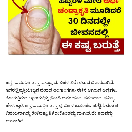
ಹಸ್ತ ಸಾಮುದ್ರಿಕ ಶಾಸ್ತ್ರ ಎನ್ನುವುದು ಬಹಳ ವಿಶೇಷವಾದ ವಿಚಾರವಾಗಿದೆ.
ಇದರಲ್ಲಿ ವ್ಯಕ್ತಿಯೊಬ್ಬನ ದೇಹದ ಅಂಗಾಂಗಗಳು ರಚನೆ ಆಗಿರುವ ಅವುಗಳು
ತೋರುತ್ತಿರುವ ಲಕ್ಷಣಗಳನ್ನು ನೋಡಿ ಅವರ ಭೂತ, ವರ್ತಮಾನ, ಭವಿಷ್ಯ
ಹೇಳುತ್ತಾರೆ. ಹಸ್ತಸಾಮುದ್ರಿಕ ಶಾಸ್ತ್ರವು ಬಹಳ ಕುತೂಹಲ ಹುಟ್ಟಿಸುವಂತಹ
ವಿಷಯವಾಗಿದ್ದು ಕೇಳಿದಷ್ಟು ತಿಳಿದುಕೊಂಡಷ್ಟು ಮುಗಿಯದೇ ಇರುವಷ್ಟು
ಆಳವಾಗಿದೆ.