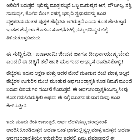
ಅರಿವಿಗೆ ಬರುತ್ತದೆ. ಇದಿಷ್ಟು ಮಾತ್ರವಲ್ಲದೆ ಒಬ್ಬ ಮನುಷ್ಯನ ಆಸೆ, ದೌರ್ಬಲ್ಯ, ಶಕ್ತಿ,
ಸಾಮರ್ಥ್ಯ, ಕೋ’ಪ ರೋಗ ರಹಸ್ಯ ಇತ್ಯಾದಿ ಸ್ವಭಾವವನ್ನು ಕೂಡ
ವ್ಯಕ್ತಪಡಿಸುವಂತಹ ಪುಸ್ತಕ ಹೆಬ್ಬೆರಳು ಆಗಿರುತ್ತದೆ ಎಂದು ಕೂಡ ಹೇಳುತ್ತಾರೆ
ಇಂತಹ ಹೆಬ್ಬೆರಳು ಕೊಡುವ ಸೂಚನೆಗಳಲ್ಲಿ ನಮ್ಮ ಭವಿಷ್ಯದ ಬಗ್ಗೆ
ತಿಳಿದುಕೊಳ್ಳಬಹುದು.
ಈ ಸುದ್ದಿ ಓದಿ:-
ಐಷಾರಾಮಿ ಜೀವನ ಹಾಗೂ ದೀರ್ಘಾಯುಷ್ಯ ಬೇಕು
ಎಂದರೆ ಈ ದಿಕ್ಕಿಗೆ ತಲೆ ಹಾಕಿ ಮಲಗುವ ಅಭ್ಯಾಸ ರೂಢಿಸಿಕೊಳ್ಳಿ.!
ಹೆಬ್ಬೆರಳು ಇರುವ ಲಕ್ಷಣ ಮತ್ತು ಅದರ ಮೇಲೆ ಮೂಡುವ ರೇಖೆ ಮಾತ್ರ ಅಲ್ಲದೆ
ಹೆಬ್ಬೆರಳ ಉಗುರಿನ ಮೇಲೆ ಮೂಡುವ ಅರ್ಧಚಂದ್ರಾಕೃತಿ ಕೂಡ ನಿಮಗೆ ಮುಂದೆ
ಬರುವ ವಿಷಯಗಳ ಸೂಚನೆ ಕೊಡುತ್ತದೆ. ಈ ಅರ್ಧಚಂದ್ರಾಕೃತಿಯನ್ನು ನೀವು
ಕೂಡ ಗಮನಿಸಿರುತ್ತೀರಿ ಅಥವಾ ಈ ಬಗ್ಗೆ ಮಾತನಾಡುವಾಗ ನೀವು ಕೂಡ
ಕೇಳಿರುತ್ತೀರಿ.
ಇದು ಮೂರು ರೀತಿ ಕಾಣುತ್ತದೆ. ಅರ್ಧ ಬೆರಳಿನಷ್ಟು ಚಂದ್ರನಂತೆ
ಆವರಿಸಿಕೊಂಡಿರುತ್ತದೆ ಅಥವಾ ಬುಡ ಭಾಗದಲ್ಲಿ ಸ್ವಲ್ಪ ಮಾತ್ರ ಇರುತ್ತದೆ ಅಥವಾ
ಅರ್ಧಚಂದ್ರಾಕೃತಿಯೇ ಇರುವುದಿಲ್ಲ ಇದರಲ್ಲಿ ಎಷ್ಟು ಪ್ರಮಾಣದಲ್ಲಿ ಈ