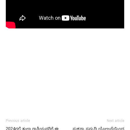
Previous article
Next article
2024ರಲ್ಲಿ ತುಲಾ ರಾಶಿಯವರಿಗೆ ಈ
ಸುಕನ್ಯಾ ಸಮೃದ್ಧಿ ಯೋಜನೆಯಿಂದ