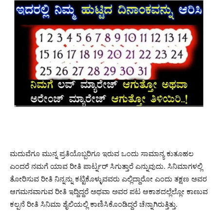
ಮದುವೆಗೂ ಮುನ್ನ ಪ್ರತಿಯೊಬ್ಬರಿಗೂ ಇರುವ ಒಂದು ಸಾಮಾನ್ಯ ಕುತೂಹಲ
ಎಂದರೆ ನಮಗೆ ಯಾವ ರೀತಿ ಪಾರ್ಟ್ನರ್ ಸಿಗುತ್ತಾರೆ ಎನ್ನುವುದು. ಸಿನಿಮಾಗಳಲ್ಲಿ
ತೋರಿಸುವ ರೀತಿ ನಿನ್ನನ್ನು ಕಟ್ಟಿಕೊಳ್ಳುವವರು ಎಲ್ಲಿದ್ದಾರೋ ಎಂದು ತಕ್ಷಣ ಅವರ
ಆಗಮನವಾಗುವ ರೀತಿ ಇದ್ದಿದ್ದರೆ ಅಥವಾ ಅವರ ಪಟ ಆಕಾಶದಲ್ಲೆಲ್ಲೋ ಕಾಣುವ
ಕಲ್ಪನೆ ರೀತಿ ಸಿನಿಮಾ ಶೈಲಿಯಲ್ಲಿ ಕಾಣಿಸಿಕೊಂಡಿದ್ದರೆ ಚೆನ್ನಾಗಿರುತ್ತಿತ್ತು.