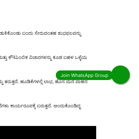
ು ಹುಡುಕಿಕೊಂಡು ಬಂದು ಸೇರುವಂತಹ ಶುಭಫಲವನ್ನು
ಿಕ ಮತ್ತು ಕೌಟುಂಬಿಕ ವಿಚಾರಗಳನ್ನು ಕೂಡ ಬಹಳ ಒಳ್ಳೆಯ
ು ತರುತ್ತದೆ. ಹೂಡಿಕೆಗಳಲ್ಲಿ ಲಾಭ, ಹೊಸ ಮನೆ ವಾಹನ
ೆಗಳು ಕಾರ್ಯರೂಪಕ್ಕೆ ಬರುತ್ತದೆ. ಅಂದುಕೊಂಡಿದ್ದ