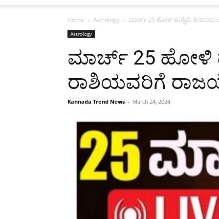
Home
Astrology
ಮಾರ್ಚ್ 25 ಹೋಳಿ ಹುಣ್ಣಿಮೆ ದಿನದಂದು
Astrology
ಮಾರ್ಚ್ 25 ಹೋಳಿ 
ರಾಶಿಯವರಿಗೆ ರಾಜ
Kannada Trend News
-
March 24, 2024