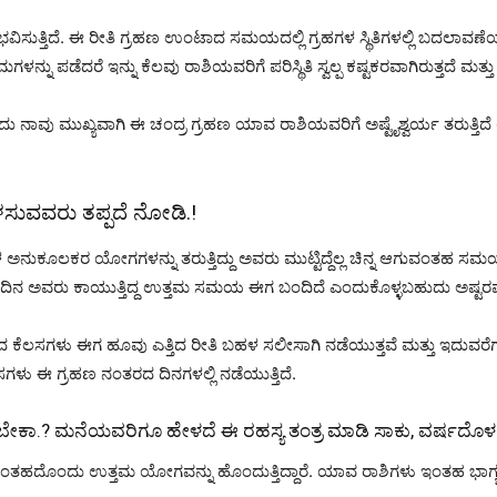
ತ್ತಿದೆ. ಈ ರೀತಿ ಗ್ರಹಣ ಉಂಟಾದ ಸಮಯದಲ್ಲಿ ಗ್ರಹಗಳ ಸ್ಥಿತಿಗಳಲ್ಲಿ ಬದಲಾವಣೆಯ
ನು ಪಡೆದರೆ ಇನ್ನು ಕೆಲವು ರಾಶಿಯವರಿಗೆ ಪರಿಸ್ಥಿತಿ ಸ್ವಲ್ಪ ಕಷ್ಟಕರವಾಗಿರುತ್ತದೆ ಮತ್ತು 
ೆ ಇಂದು ನಾವು ಮುಖ್ಯವಾಗಿ ಈ ಚಂದ್ರ ಗ್ರಹಣ ಯಾವ ರಾಶಿಯವರಿಗೆ ಅಷ್ಟೈಶ್ವರ್ಯ ತರುತ್ತಿ
ಬಳಸುವವರು ತಪ್ಪದೆ ನೋಡಿ.!
ಹಳ ಅನುಕೂಲಕರ ಯೋಗಗಳನ್ನು ತರುತ್ತಿದ್ದು ಅವರು ಮುಟ್ಟಿದ್ದೆಲ್ಲ ಚಿನ್ನ ಆಗುವಂತ
 ದಿನ ಅವರು ಕಾಯುತ್ತಿದ್ದ ಉತ್ತಮ ಸಮಯ ಈಗ ಬಂದಿದೆ ಎಂದುಕೊಳ್ಳಬಹುದು ಅಷ್ಟರಮಟ್ಟ
 ಕೆಲಸಗಳು ಈಗ ಹೂವು ಎತ್ತಿದ ರೀತಿ ಬಹಳ ಸಲೀಸಾಗಿ ನಡೆಯುತ್ತವೆ ಮತ್ತು ಇದುವರೆಗೂ ಅ
ಲಸಗಳು ಈ ಗ್ರಹಣ ನಂತರದ ದಿನಗಳಲ್ಲಿ ನಡೆಯುತ್ತಿದೆ.
ಿಸಬೇಕಾ.? ಮನೆಯವರಿಗೂ ಹೇಳದೆ ಈ ರಹಸ್ಯ ತಂತ್ರ ಮಾಡಿ ಸಾಕು, ವರ್ಷದೊಳ
ೇ ಇಂತಹದೊಂದು ಉತ್ತಮ ಯೋಗವನ್ನು ಹೊಂದುತ್ತಿದ್ದಾರೆ. ಯಾವ ರಾಶಿಗಳು ಇಂತಹ ಭಾಗ್ಯ