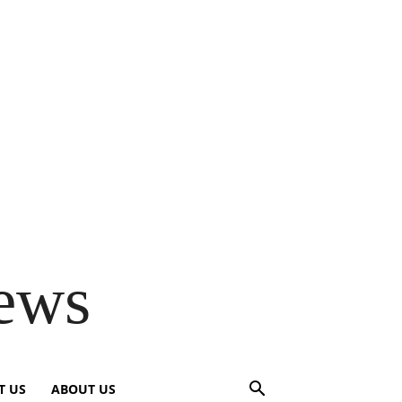
ews
T US
ABOUT US