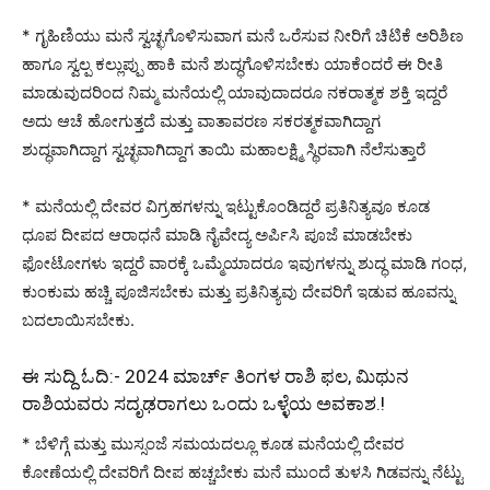
* ಗೃಹಿಣಿಯು ಮನೆ ಸ್ವಚ್ಛಗೊಳಿಸುವಾಗ ಮನೆ ಒರೆಸುವ ನೀರಿಗೆ ಚಿಟಿಕೆ ಅರಿಶಿಣ
ಹಾಗೂ ಸ್ವಲ್ಪ ಕಲ್ಲುಪ್ಪು ಹಾಕಿ ಮನೆ ಶುದ್ಧಗೊಳಿಸಬೇಕು ಯಾಕೆಂದರೆ ಈ ರೀತಿ
ಮಾಡುವುದರಿಂದ ನಿಮ್ಮ ಮನೆಯಲ್ಲಿ ಯಾವುದಾದರೂ ನಕರಾತ್ಮಕ ಶಕ್ತಿ ಇದ್ದರೆ
ಅದು ಆಚೆ ಹೋಗುತ್ತದೆ ಮತ್ತು ವಾತಾವರಣ ಸಕರತ್ಮಕವಾಗಿದ್ದಾಗ
ಶುದ್ಧವಾಗಿದ್ದಾಗ ಸ್ವಚ್ಛವಾಗಿದ್ದಾಗ ತಾಯಿ ಮಹಾಲಕ್ಷ್ಮಿ ಸ್ಥಿರವಾಗಿ ನೆಲೆಸುತ್ತಾರೆ
* ಮನೆಯಲ್ಲಿ ದೇವರ ವಿಗ್ರಹಗಳನ್ನು ಇಟ್ಟುಕೊಂಡಿದ್ದರೆ ಪ್ರತಿನಿತ್ಯವೂ ಕೂಡ
ಧೂಪ ದೀಪದ ಆರಾಧನೆ ಮಾಡಿ ನೈವೇದ್ಯ ಅರ್ಪಿಸಿ ಪೂಜೆ ಮಾಡಬೇಕು
ಫೋಟೋಗಳು ಇದ್ದರೆ ವಾರಕ್ಕೆ ಒಮ್ಮೆಯಾದರೂ ಇವುಗಳನ್ನು ಶುದ್ಧ ಮಾಡಿ ಗಂಧ,
ಕುಂಕುಮ ಹಚ್ಚಿ ಪೂಜಿಸಬೇಕು ಮತ್ತು ಪ್ರತಿನಿತ್ಯವು ದೇವರಿಗೆ ಇಡುವ ಹೂವನ್ನು
ಬದಲಾಯಿಸಬೇಕು.
ಈ ಸುದ್ದಿ ಓದಿ:-
2024 ಮಾರ್ಚ್ ತಿಂಗಳ ರಾಶಿ ಫಲ, ಮಿಥುನ
ರಾಶಿಯವರು ಸದೃಢರಾಗಲು ಒಂದು ಒಳ್ಳೆಯ ಅವಕಾಶ.!
* ಬೆಳಿಗ್ಗೆ ಮತ್ತು ಮುಸ್ಸಂಜೆ ಸಮಯದಲ್ಲೂ ಕೂಡ ಮನೆಯಲ್ಲಿ ದೇವರ
ಕೋಣೆಯಲ್ಲಿ ದೇವರಿಗೆ ದೀಪ ಹಚ್ಚಬೇಕು ಮನೆ ಮುಂದೆ ತುಳಸಿ ಗಿಡವನ್ನು ನೆಟ್ಟು