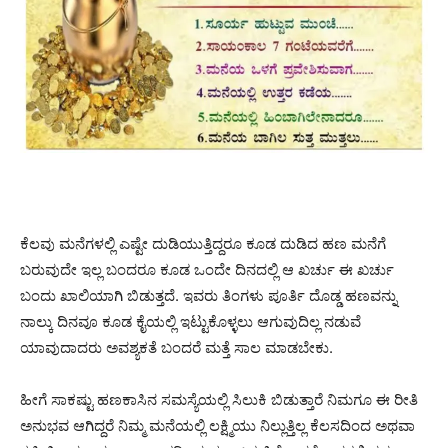
ಕೆಲವು ಮನೆಗಳಲ್ಲಿ ಎಷ್ಟೇ ದುಡಿಯುತ್ತಿದ್ದರೂ ಕೂಡ ದುಡಿದ ಹಣ ಮನೆಗೆ
ಬರುವುದೇ ಇಲ್ಲ ಬಂದರೂ ಕೂಡ ಒಂದೇ ದಿನದಲ್ಲಿ ಆ ಖರ್ಚು ಈ ಖರ್ಚು
ಬಂದು ಖಾಲಿಯಾಗಿ ಬಿಡುತ್ತದೆ. ಇವರು ತಿಂಗಳು ಪೂರ್ತಿ ದೊಡ್ಡ ಹಣವನ್ನು
ನಾಲ್ಕು ದಿನವೂ ಕೂಡ ಕೈಯಲ್ಲಿ ಇಟ್ಟುಕೊಳ್ಳಲು ಆಗುವುದಿಲ್ಲ ನಡುವೆ
ಯಾವುದಾದರು ಅವಶ್ಯಕತೆ ಬಂದರೆ ಮತ್ತೆ ಸಾಲ ಮಾಡಬೇಕು.
ಹೀಗೆ ಸಾಕಷ್ಟು ಹಣಕಾಸಿನ ಸಮಸ್ಯೆಯಲ್ಲಿ ಸಿಲುಕಿ ಬಿಡುತ್ತಾರೆ ನಿಮಗೂ ಈ ರೀತಿ
ಅನುಭವ ಆಗಿದ್ದರೆ ನಿಮ್ಮ ಮನೆಯಲ್ಲಿ ಲಕ್ಷ್ಮಿಯು ನಿಲ್ಲುತ್ತಿಲ್ಲ ಕೆಲಸದಿಂದ ಅಥವಾ