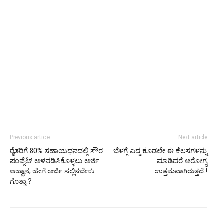
Previous article
Next article
ರೈತರಿಗೆ 80% ಸಹಾಯಧನದಲ್ಲಿ ಸೌರ
ಬೆಳಗ್ಗೆ ಎದ್ದ ಕೂಡಲೇ ಈ ಕೆಲಸಗಳನ್ನು
ಪಂಪ್ಸೆಟ್ ಅಳವಡಿಸಿಕೊಳ್ಳಲು ಅರ್ಜಿ
ಮಾಡಿದರೆ ಆರೋಗ್ಯ
ಆಹ್ವಾನ, ಹೇಗೆ ಅರ್ಜಿ ಸಲ್ಲಿಸಬೇಕು
ಉತ್ತಮವಾಗಿರುತ್ತದೆ.!
ಗೊತ್ತಾ.?