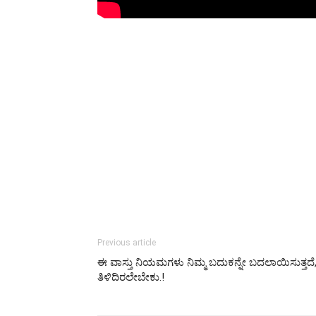
Previous article
ಈ ವಾಸ್ತು ನಿಯಮಗಳು ನಿಮ್ಮ ಬದುಕನ್ನೇ ಬದಲಾಯಿಸುತ್ತದೆ,
ತಿಳಿದಿರಲೇಬೇಕು.!