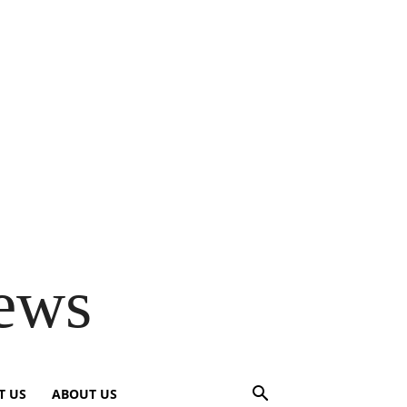
ews
T US
ABOUT US