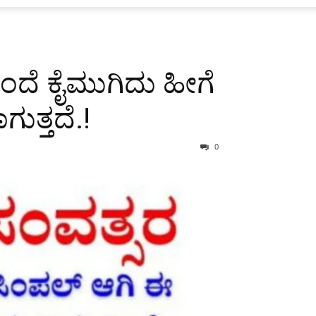
ಂದೆ ಕೈಮುಗಿದು ಹೀಗೆ
ುತ್ತದೆ.!
0