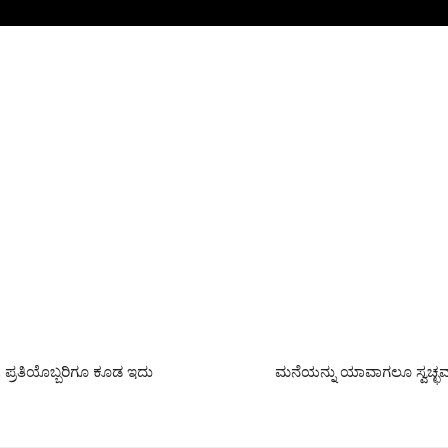
 ಪ್ರತಿಯೊಬ್ಬರಿಗೂ ಕೂಡ ಇದು
ಮನೆಯನ್ನು ಯಾವಾಗಲೂ ಸ್ವಚ್ಛವಾಗ