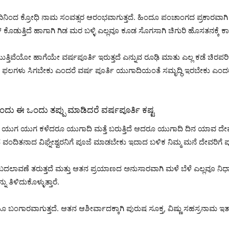
ದಿನಿಂದ ಕ್ರೋಧಿ ನಾಮ ಸಂವತ್ಸರ ಆರಂಭವಾಗುತ್ತದೆ. ಹಿಂದೂ ಪಂಚಾಂಗದ ಪ್ರಕಾರವಾಗ
ಡುತ್ತಿದೆ ಹಾಗಾಗಿ ಗಿಡ ಮರ ಬಳ್ಳಿ ಎಲ್ಲವೂ ಕೂಡ ಸೊಗಸಾಗಿ ಚಿಗುರಿ ಹೊಸತನಕ್ಕೆ ಕಾದು
್ತಿವೆಯೋ ಹಾಗೆಯೇ ವರ್ಷಪೂರ್ತಿ ಇರುತ್ತದೆ ಎನ್ನುವ ರೂಢಿ ಮಾತು ಎಲ್ಲ ಕಡೆ ಚಿರಪ
 ಫಲಗಳು ಸಿಗಬೇಕು ಎಂದರೆ ವರ್ಷ ಪೂರ್ತಿ ಯುಗಾದಿಯಂತೆ ಸಮೃದ್ಧಿ ಇರಬೇಕು ಎಂದರ
ದು ಈ ಒಂದು ತಪ್ಪು ಮಾಡಿದರೆ ವರ್ಷಪೂರ್ತಿ ಕಷ್ಟ
್ದೇವೆ ಯುಗ ಯುಗ ಕಳೆದರೂ ಯುಗಾದಿ ಮತ್ತೆ ಬರುತ್ತಿದೆ ಆದರೂ ಯುಗಾದಿ ದಿನ ಯಾವ 
ಿತನಾದ ವಿಘ್ನೇಶ್ವರನಿಗೆ ಪೂಜೆ ಮಾಡಬೇಕು ಇದಾದ ಬಳಿಕ ನಿಮ್ಮ ಮನೆ ದೇವರಿಗೆ ಪೂ
ದಲಾವಣೆ ತರುತ್ತದೆ ಮತ್ತು ಆತನ ಪ್ರಯಾಣದ ಅನುಸಾರವಾಗಿ ಮಳೆ ಬೆಳೆ ಎಲ್ಲವೂ ನಿರ್ಧ
 ತಿಳಿದುಕೊಳ್ಳುತ್ತಾರೆ.
ಂಗಾರವಾಗುತ್ತದೆ. ಆತನ ಆಶೀರ್ವಾದಕ್ಕಾಗಿ ಪುರುಷ ಸೂಕ್ತ, ವಿಷ್ಣು ಸಹಸ್ರನಾಮ ಇತ್ಯಾದಿ
.