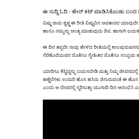
ಈ ಸುದ್ದಿ ಓದಿ:-
ಹೇರ್ ಕಟ್ ಮಾಡಿಸಿಕೊಂಡು ಬಂದ ದಿನ
ವಿಷ್ಣು ರಾಮ ಕೃಷ್ಣ ಈ ರೀತಿ ವಿಷ್ಣುವಿನ ಅವತಾರದ ಯಾವುದೇ ದ
ಹಾಗೂ ನಮ್ಮನ್ನು ಅಂತ್ಯ ಮಾಡುವುದು ಶಿವ. ಹಾಗಾಗಿ ಲಯಕರ
ಈ ದಿನ ತಪ್ಪದೇ ನಾವು ಹೇಳಿದ ರೀತಿಯಲ್ಲಿ ಕಾಲಪುರುಷನನ್ನು ತ
ನೆರೆಹೊರೆಯವರ ಜೊತೆಗೂ ಸ್ನೇಹಿತರ ಜೊತೆಗೂ ಸಂಭ್ರಮ ಹಂಚಿ
ಯಾರಿಗೂ ಕೆಟ್ಟದ್ದನ್ನು ಬಯಸಬೇಡಿ ಮತ್ತು ನಿಮ್ಮ ಜೀವನದ
ಹಣ್ಣೆಲೆಗಳು ಉದುರಿ ಹೊಸ ಹಸಿರು ಚಿಗುರುವಂತೆ ಈ ಹೊಸ ವರ
ಎಂದು ಆ ದೇವರಲ್ಲಿ ಸ್ಮರಿಸುತ್ತಾ ಯುಗಾದಿ ದಿನ ಆರಂಭಿಸಿ ಎ