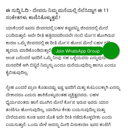
ಈ ಸುದ್ದಿ ಓದಿ:-
ದೇವರು ನಿಮ್ಮ ಮನೆಯಲ್ಲಿ ನೆಲೆಸಿದ್ದಾಗ ಈ 11
ಸಂಕೇತಗಳು ಕಾಣಿಸಿಕೊಳ್ಳುತ್ತವೆ.!
ಯಾಕೆಂದರೆ ಇವರು ಜೀವನದಲ್ಲಿ ಬಹಳ ಕಷ್ಟಪಟ್ಟು ಜೀವನದಲ್ಲಿ ಮೇಲೆ
ಬಂದಿರುತ್ತಾರೆ. ಅದೇ ರೀತಿ ಹತ್ತಿರದವರಿಂದಲೇ ನಂಬಿ ಮೋ’ಸ ಹೋಗಿರುವ
ಕಾರಣ ಒಮ್ಮೆ ಜೀವನದಲ್ಲಿ ಈ ರೀತಿ ಮೋ’ಸ ಹೋದ ಮೇಲೆ ಬಹಳ ಗಟ್ಟಿ
ಹೃದಯ ಮಾಡಿಕೊಂಡಿರುತ್ತಾರೆ ಆದರೆ ಇವರ ಬಗ್ಗೆ ನೀವು ತಿಳಿದುಕೊಳ್ಳಬೇಕಾದ
ಅಂಶ ಏನೆಂದರೆ ಇವರಿಗೆ ಒಮ್ಮೆ ನೀವು ಸಹ ಒಳ್ಳೆಯವರು ಎನ್ನುವುದು
ಮನವರಿಕೆ ಆಗಿ ಬಿಟ್ಟರೆ ನಿಮ್ಮನ್ನು ಎಂದೂ ಮರೆಯುವುದಿಲ್ಲ ಹಾಗೂ ಎಂದೂ
ಕೈಬಿಡುವುದಿಲ್ಲ.
ಸ್ನೇಹ ಎಂದರೆ ಪ್ರಾಣ ಕೊಡುವಷ್ಟು ಇಷ್ಟ ಇವರಿಗೆ ಮತ್ತು ಕುಟುಂಬಕ್ಕಾಗಿ ಏನನ್ನು
ಬೇಕಾದರೂ ಎದುರು ಹಾಕಿಕೊಳ್ಳುವಂತಹ ವ್ಯಕ್ತಿತ್ವದವರು. ಬಹಳ
ಧೈರ್ಯವಂತರು ಹಾಗೆ ಮೂಗಿನ ಮೇಲೆ ಕೋ’ಪ ಇರುವ ಇವರು ಯಾರ
ತಂಟೆಗೂ ಹೋಗುವುದಿಲ್ಲ, ಯಾರಿಗೂ ಕೇಡು ಬಯಸುವುದಿಲ್ಲ ಮತ್ತು
ಬೇರೆಯವರು ಕೂಡ ಇವರ ಜೊತೆ ಇದೇ ರೀತಿ ನಡೆದುಕೊಳ್ಳಬೇಕು ಎಂದು
ಬಯಸುತ್ತಾರೆ. ಒಂದು ವೇಳೆ ಅದನ್ನು ಮೀರಿ ವಿನಾಕಾರಣ ಇವರ ತಂಟೆಗೆ