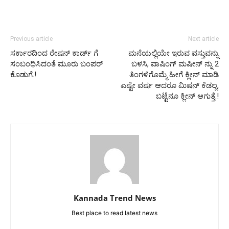
Previous article
Next article
ಸರ್ಕಾರದಿಂದ ರೇಷನ್ ಕಾರ್ಡ್ ಗೆ
ಮನೆಯಲ್ಲಿಯೇ ಇರುವ ವಸ್ತುವನ್ನು
ಸಂಬಂಧಿಸಿದಂತೆ ಮೂರು ಬಂಪರ್
ಬಳಸಿ, ವಾಷಿಂಗ್ ಮಷೀನ್ ನ್ನು 2
ಕೊಡುಗೆ.!
ತಿಂಗಳಿಗೊಮ್ಮೆ ಹೀಗೆ ಕ್ಲೀನ್ ಮಾಡಿ
ಎಷ್ಟೇ ವರ್ಷ ಆದರೂ ಮಿಷನ್ ಕೆಡಲ್ಲ,
ಬಟ್ಟೆನೂ ಕ್ಲೀನ್ ಆಗುತ್ತೆ.!
Kannada Trend News
Best place to read latest news