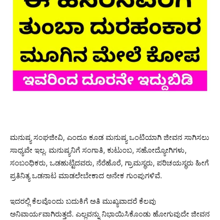
ಮನುಷ್ಯ ಸಂಘಜೀವಿ, ಎಂದೂ ಕೂಡ ಮನುಷ್ಯ ಒಂಟಿಯಾಗಿ ಜೀವನ ಸಾಗಿಸಲು
ಸಾಧ್ಯವೇ ಇಲ್ಲ. ಮನುಷ್ಯನಿಗೆ ಸಂಗಾತಿ, ಕುಟುಂಬ, ಸಹೋದ್ಯೋಗಿಗಳು,
ಸಂಬಂಧಿಕರು, ಒಡಹುಟ್ಟಿದವರು, ನೆರೆಹೊರೆ, ಗ್ರಾಮಸ್ಥರು, ಪರಿಚಯಸ್ಥರು ಹೀಗೆ
ಪ್ರತಿನಿತ್ಯ ಒಡನಾಟ ಮಾಡಲೇಬೇಕಾದ ಅನೇಕ ಗುಂಪುಗಳಿವೆ.
ಇದರಲ್ಲಿ ಕೆಲವೊಂದು ಬದುಕಿಗೆ ಅತಿ ಮುಖ್ಯವಾದರೆ ಕೆಲವು
ಅನಿವಾರ್ಯವಾಗಿರುತ್ತದೆ. ಎಲ್ಲವನ್ನು ನಿಭಾಯಿಸಿಕೊಂಡು ಹೋಗುವುದೇ ಜೀವನ