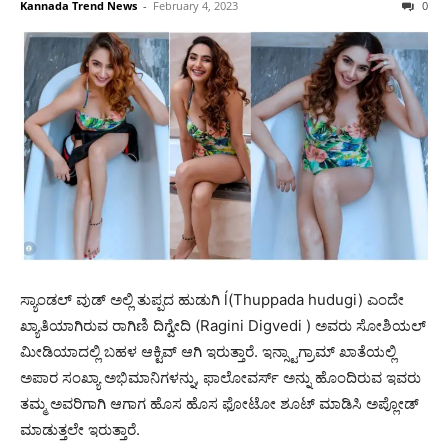
Kannada Trend News
-
February 4, 2023
0
ಸ್ಯಾಂಡಲ್ ವುಡ್ ಅಲ್ಲಿ ತುಪ್ಪದ ಹುಡುಗಿ ĺ(Thuppada hudugi) ಎಂದೇ
ಖ್ಯಾತಿಯಾಗಿರುವ ರಾಗಿಣಿ ದಿಗ್ವೇದಿ (Ragini Digvedi ) ಅವರು ಸೋಶಿಯಲ್
ಮೀಡಿಯಾದಲ್ಲಿ ಬಹಳ ಆಕ್ಟಿವ್ ಆಗಿ ಇರುತ್ತಾರೆ. ಇನ್ಸ್ಟಾಗ್ರಾಮ್ ಖಾತೆಯಲ್ಲಿ
ಅಪಾರ ಸಂಖ್ಯಾ ಅಭಿಮಾನಿಗಳನ್ನು, ಫಾಲೋವರ್ಸ್ ಅನ್ನು ಹೊಂದಿರುವ ಇವರು
ತಮ್ಮ ಅವರಿಗಾಗಿ ಆಗಾಗ ಹೊಸ ಹೊಸ ಫೋಟೋ ಶೂಟ್ ಮಾಡಿಸಿ ಅಪ್ಲೋಡ್
ಮಾಡುತ್ತಲೇ ಇರುತ್ತಾರೆ.