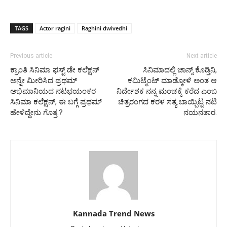
TAGS
Actor ragini
Raghini dwivedhi
Previous article
Next article
ಕ್ರಾಂತಿ ಸಿನಿಮಾ ಫಸ್ಟ್ ಡೇ ಕಲೆಕ್ಷನ್
ಸಿನಿಮಾದಲ್ಲಿ ಚಾನ್ಸ್ ಕೊಡ್ತಿನಿ,
ಅನ್ನೇ ಮೀರಿಸಿದ ಪ್ರಥಮ್
ಕಮಿಟ್ಮೆಂಟ್ ಮಾಡ್ಕೋಳಿ ಅಂತ ಆ
ಅಭಿಮಾನಿಯದ ನಟಭಯಂಕರ
ನಿರ್ದೇಶಕ ನನ್ನ ಮಂಚಕ್ಕೆ ಕರೆದ ಎಂಬ
ಸಿನಿಮಾ ಕಲೆಕ್ಷನ್, ಈ ಬಗ್ಗೆ ಪ್ರಥಮ್
ಚಿತ್ರರಂಗದ ಕರಳ ಸತ್ಯ ಬಾಯ್ಬಿಟ್ಟ ನಟಿ
ಹೇಳಿದ್ದೇನು ಗೊತ್ತ.?
ನಯನತಾರ.
Kannada Trend News