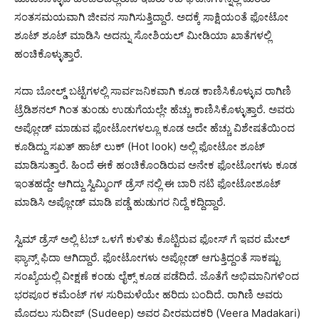
ಸಂತಸಮಯವಾಗಿ ಜೀವನ ಸಾಗಿಸುತ್ತಿದ್ದಾರೆ. ಅದಕ್ಕೆ ಸಾಕ್ಷಿಯಂತೆ ಫೋಟೋ
ಶೂಟ್ ಶೂಟ್ ಮಾಡಿಸಿ ಅದನ್ನು ಸೋಶಿಯಲ್ ಮೀಡಿಯಾ ಖಾತೆಗಳಲ್ಲಿ
ಹಂಚಿಕೊಳ್ಳುತ್ತಾರೆ.
ಸದಾ ಬೋಲ್ಡ್ ಬಟ್ಟೆಗಳಲ್ಲಿ ಸಾರ್ವಜನಿಕವಾಗಿ ಕೂಡ ಕಾಣಿಸಿಕೊಳ್ಳುವ ರಾಗಿಣಿ
ಟ್ರೆಡಿಶನಲ್ ಗಿಂತ ತುಂಡು ಉಡುಗೆಯಲ್ಲೇ ಹೆಚ್ಚು ಕಾಣಿಸಿಕೊಳ್ಳುತ್ತಾರೆ. ಅವರು
ಅಪ್ಲೋಡ್ ಮಾಡುವ ಫೋಟೋಗಳಲ್ಲೂ ಕೂಡ ಅದೇ ಹೆಚ್ಚು ವಿಶೇಷತೆಯಿಂದ
ಕೂಡಿದ್ದು ಸಖತ್ ಹಾಟ್ ಲುಕ್ (Hot look) ಅಲ್ಲಿ ಫೋಟೋ ಶೂಟ್
ಮಾಡಿಸುತ್ತಾರೆ. ಹಿಂದೆ ಈಕೆ ಹಂಚಿಕೊಂಡಿರುವ ಅನೇಕ ಫೋಟೋಗಳು ಕೂಡ
ಇಂತಹದ್ದೇ ಆಗಿದ್ದು ಸ್ವಿಮ್ಮಿಂಗ್ ಡ್ರೆಸ್ ನಲ್ಲಿ ಈ ಬಾರಿ ನಟಿ ಫೋಟೋಶೂಟ್
ಮಾಡಿಸಿ ಅಪ್ಲೋಡ್ ಮಾಡಿ ಪಡ್ಡೆ ಹುಡುಗರ ನಿದ್ದೆ ಕದ್ದಿದ್ದಾರೆ.
ಸ್ವಿಮ್ ಡ್ರೆಸ್ ಅಲ್ಲಿ ಟಬ್ ಒಳಗೆ ಕುಳಿತು ಕೊಟ್ಟಿರುವ ಫೋಸ್ ಗೆ ಇವರ ಮೇಲ್
ಫ್ಯಾನ್ಸ್ ಫಿದಾ ಆಗಿದ್ದಾರೆ. ಫೋಟೋಗಳು ಅಪ್ಲೋಡ್ ಆಗುತ್ತಿದ್ದಂತೆ ಸಾಕಷ್ಟು
ಸಂಖ್ಯೆಯಲ್ಲಿ ವೀಕ್ಷಣೆ ಕಂಡು ಲೈಕ್ಸ್ ಕೂಡ ಪಡೆದಿದೆ. ಜೊತೆಗೆ ಅಭಿಮಾನಿಗಳಿಂದ
ಭರಪೂರ ಕಮೆಂಟ್ ಗಳ ಸುರಿಮಳೆಯೇ ಹರಿದು ಬಂದಿದೆ. ರಾಗಿಣಿ ಅವರು
ಮೊದಲು ಸುದೀಪ್ (Sudeep) ಅವರ ವೀರಮದಕರಿ (Veera Madakari)