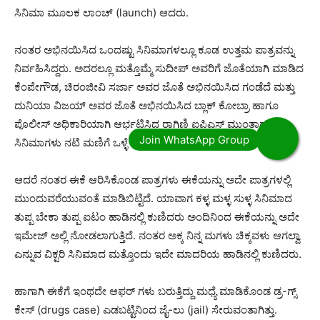
ಸಿನಿಮಾ ಮೂಲಕ ಲಾಂಚ್ (launch) ಆದರು.
ನಂತರ ಅಭಿನಯಿಸಿದ ಒಂದಷ್ಟು ಸಿನಿಮಾಗಳಲ್ಲೂ ಕೂಡ ಉತ್ತಮ ಪಾತ್ರವನ್ನು
ನಿರ್ವಹಿಸಿದ್ದರು. ಅದರಲ್ಲೂ ಮತ್ತೊಮ್ಮೆ ಸುದೀಪ್ ಅವರಿಗೆ ಜೊತೆಯಾಗಿ ಮಾಡಿದ
ಕೆಂಪೇಗೌಡ, ಚಿರಂಜೀವಿ ಸರ್ಜಾ ಅವರ ಜೊತೆ ಅಭಿನಯಿಸಿದ ಗಂಡೆದೆ ಮತ್ತು
ದುನಿಯಾ ವಿಜಯ್ ಅವರ ಜೊತೆ ಅಭಿನಯಿಸಿದ ಬ್ಲಾಕ್ ಕೋಬ್ರಾ ಹಾಗೂ
ಪೊಲೀಸ್ ಅಧಿಕಾರಿಯಾಗಿ ಆರ್ಭಟಿಸಿದ್ದ ರಾಗಿಣಿ ಐಪಿಎಸ್ ಮುಂತಾದ
ಸಿನಿಮಾಗಳು ನಟಿ ಮಣಿಗೆ ಒಳ್ಳೆ ಇಮೇಜ್ ಅನ್ನು ತಂದು ಕೊಟ್ಟಿದ್ದವು.
ಆದರೆ ನಂತರ ಈಕೆ ಆರಿಸಿಕೊಂಡ ಪಾತ್ರಗಳು ಈಕೆಯನ್ನು ಅದೇ ಪಾತ್ರಗಳಲ್ಲಿ
ಮುಂದುವರೆಯುವಂತೆ ಮಾಡಿಬಿಟ್ಟಿದೆ. ಯಾವಾಗ ಕಳ್ಳ ಮಳ್ಳ ಸುಳ್ಳ ಸಿನಿಮಾದ
ತುಪ್ಪ ಬೇಕಾ ತುಪ್ಪ ಐಟಂ ಹಾಡಿನಲ್ಲಿ ಕುಣಿದರು ಅಂದಿನಿಂದ ಈಕೆಯನ್ನು ಅದೇ
ಇಮೇಜ್ ಅಲ್ಲಿ ನೋಡಲಾಗುತ್ತಿದೆ. ನಂತರ ಅಕ್ಕ ನಿನ್ನ ಮಗಳು ಚಿಕ್ಕವಳು ಆಗಲ್ವಾ
ಎನ್ನುವ ವಿಕ್ಟರಿ ಸಿನಿಮಾದ ಮತ್ತೊಂದು ಇದೇ ಮಾದರಿಯ ಹಾಡಿನಲ್ಲಿ ಕುಣಿದರು.
ಹಾಗಾಗಿ ಈಕೆಗೆ ಇಂಥದೇ ಆಫರ್ ಗಳು ಬರುತ್ತಿದ್ದು ಮಧ್ಯೆ ಮಾಡಿಕೊಂಡ ಡ್ರ-ಗ್ಸ್
ಕೇಸ್ (drugs case) ಎಡಬಟ್ಟಿನಿಂದ ಜೈ-ಲು (jail) ಸೇರುವಂತಾಗಿತ್ತು.