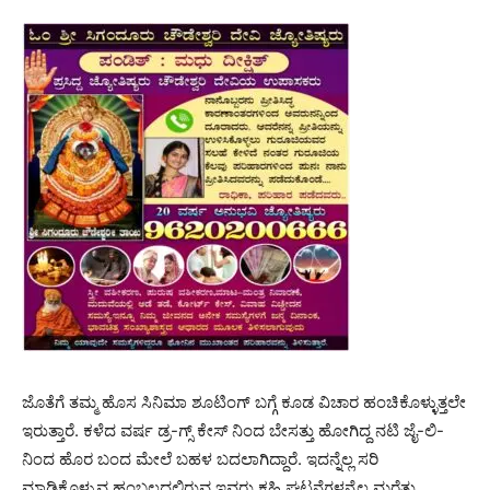
ಜೊತೆಗೆ ತಮ್ಮ ಹೊಸ ಸಿನಿಮಾ ಶೂಟಿಂಗ್ ಬಗ್ಗೆ ಕೂಡ ವಿಚಾರ ಹಂಚಿಕೊಳ್ಳುತ್ತಲೇ
ಇರುತ್ತಾರೆ. ಕಳೆದ ವರ್ಷ ಡ್ರ-ಗ್ಸ್ ಕೇಸ್ ನಿಂದ ಬೇಸತ್ತು ಹೋಗಿದ್ದ ನಟಿ ಜೈ-ಲಿ-
ನಿಂದ ಹೊರ ಬಂದ ಮೇಲೆ ಬಹಳ ಬದಲಾಗಿದ್ದಾರೆ. ಇದನ್ನೆಲ್ಲ ಸರಿ
ಮಾಡಿಕೊಳ್ಳುವ ಹಂಬಲದಲ್ಲಿರುವ ಇವರು ಕಹಿ ಘಟನೆಗಳನ್ನೆಲ್ಲ ಮರೆತು