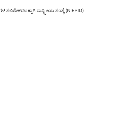
ತಿಗಳ ಸಬಲೀಕರಣಕ್ಕಾಗಿ ರಾಷ್ಟ್ರೀಯ ಸಂಸ್ಥೆ (NIEPID)
1