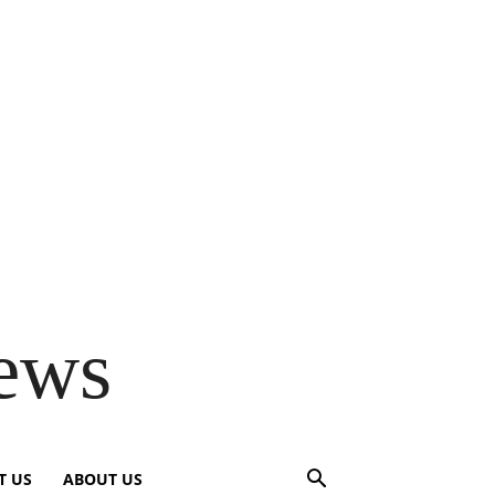
ews
T US
ABOUT US