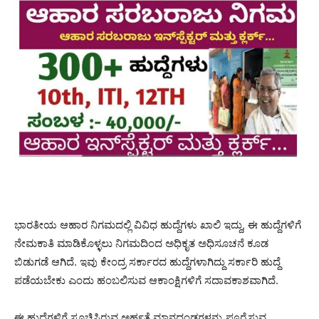
ಭಾರತೀಯ ಆಹಾರ ನಿಗಮದಲ್ಲಿ ವಿವಿಧ ಹುದ್ದೆಗಳು ಖಾಲಿ ಇದ್ದು, ಈ ಹುದ್ದೆಗಳಿಗೆ
ನೇಮಕಾತಿ ಮಾಡಿಕೊಳ್ಳಲು ನಿಗಮದಿಂದ ಅಧಿಕೃತ ಅಧಿಸೂಚನೆ ಕೂಡ
ಬಿಡುಗಡೆ ಆಗಿದೆ. ಇವು ಕೇಂದ್ರ ಸರ್ಕಾರದ ಹುದ್ದೆಗಳಾಗಿದ್ದು ಸರ್ಕಾರಿ ಹುದ್ದೆ
ಪಡೆಯಬೇಕು ಎಂದು ಹಂಬಲಿಸುವ ಆಕಾಂಕ್ಷಿಗಳಿಗೆ ಸದಾವಕಾಶವಾಗಿದೆ.
ಈ ಹುದ್ದೆಗಳಿಗೆ ಸೂಚಿಸಿರುವ ಅರ್ಹತೆ ಮಾನದಂಡಗಳನ್ನು ಪೂರೈಸುವ