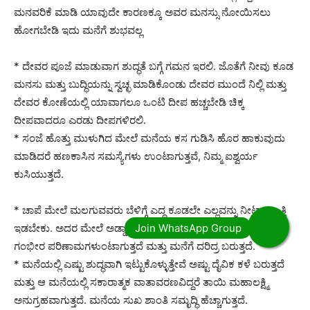
ಮನವರಿಕೆ ಮಾಡಿ ಯಾವುದೇ ಕಾರಣಕ್ಕೂ ಅವರ ಮನಸ್ಸು ನೋಯಿಸಲು
ಹೋಗಬೇಡಿ ಇದು ಮನೆಗೆ ಶುಭವಲ್ಲ
* ದೇವರ ಪೂಜೆ ಮಾಡುವಾಗ ಶುದ್ಧತೆ ಬಗ್ಗೆ ಗಮನ ಇರಲಿ. ಜೊತೆಗೆ ನೀವು ಕೂಡ
ಮನಸು ಮತ್ತು ಬುದ್ಧಿಯನ್ನು ಸ್ವಚ್ಛ ಮಾಡಿಕೊಂಡು ದೇವರ ಮುಂದೆ ನಿಲ್ಲಿ ಮತ್ತು
ದೇವರ ಕೋಣೆಯಲ್ಲಿ ಯಾವಾಗಲೂ ಒಂಟಿ ದೀಪ ಹಚ್ಚಬೇಡಿ ಚಿಕ್ಕ
ದೀಪವಾದರೂ ಎರಡು ದೀಪಗಳಿರಲಿ.
* ಸಂಜೆ ಹೊತ್ತು ಮುಳುಗಿದ ಮೇಲೆ ಮನೆಯ ಕಸ ಗುಡಿಸಿ ಹೊರ ಹಾಕುವುದು
ಮಾಡಿದರೆ ಹಣಕಾಸಿನ ಸಮಸ್ಯೆಗಳು ಉಂಟಾಗುತ್ತವೆ, ನಿಮ್ಮ ಐಶ್ವರ್ಯ
ಕುಸಿಯುತ್ತದೆ.
* ಚಾಪೆ ಮೇಲೆ ಮಲಗುವವರು ಬೆಳಿಗ್ಗೆ ಎದ್ದ ಕೂಡಲೇ ಎಲ್ಲವನ್ನು ನೀಟಾಗಿ ಎತ್ತಿ
ಇಡಬೇಕು. ಅದರ ಮೇಲೆ ಅಡ್ಡಾದಿಡ್ಡಿ ಓಡಾಡುವುದರಿಂದ ಆರೋಗ್ಯದ ಮೇಲೆ
ಗಂಭೀರ ಪರಿಣಾಮಗಳುಂಟಾಗುತ್ತದೆ ಮತ್ತು ಮನೆಗೆ ದರಿದ್ರ ಬರುತ್ತದೆ.
* ಮನೆಯಲ್ಲಿ ಎಷ್ಟು ಶುದ್ಧವಾಗಿ ಇಟ್ಟುಕೊಳ್ಳುತ್ತೇವೆ ಅಷ್ಟು ದೈವಿಕ ಕಳೆ ಬರುತ್ತದೆ
ಮತ್ತು ಆ ಮನೆಯಲ್ಲಿ ಸಕಾರಾತ್ಮಕ ವಾತಾವರಣವಿದ್ದರೆ ತಾಯಿ ಮಹಾಲಕ್ಷ್ಮಿ
ಅನುಗ್ರಹವಾಗುತ್ತದೆ. ಮನೆಯ ಸುಖ ಶಾಂತಿ ಸಮೃದ್ಧಿ ಹೆಚ್ಚಾಗುತ್ತದೆ.