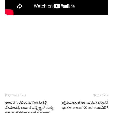
Previous article
Next article
ಆಹಾರ ಸರಬರಾಜು ನಿಗಮದಲ್ಲಿ
ಹೃದಯಘಾತ ಆಗಬಾರದು ಎಂದರೆ
ನೇಮಕಾತಿ, ಆಹಾರ ಇನ್ಸ್ಪೆಕ್ಟರ್ ಮತ್ತು
ಇಂತಹ ಆಹಾರಗಳಿಂದ ದೂರವಿರಿ.!
ಕ್ಲಕ್ ಹುದ್ದೆಗಳಿಗಾಗಿ ಅರ್ಜಿ ಆಹ್ವಾನ,