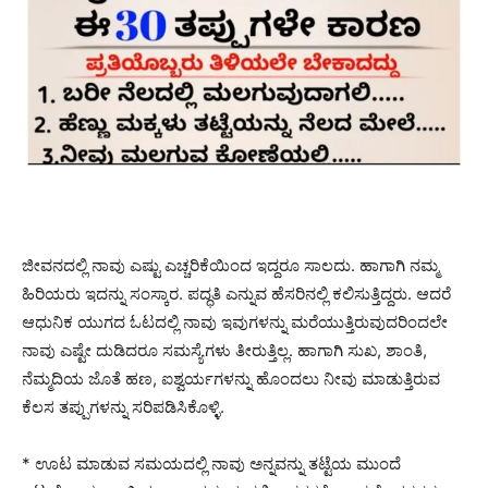
ಜೀವನದಲ್ಲಿ ನಾವು ಎಷ್ಟು ಎಚ್ಚರಿಕೆಯಿಂದ ಇದ್ದರೂ ಸಾಲದು. ಹಾಗಾಗಿ ನಮ್ಮ
ಹಿರಿಯರು ಇದನ್ನು ಸಂಸ್ಕಾರ. ಪದ್ಧತಿ ಎನ್ನುವ ಹೆಸರಿನಲ್ಲಿ ಕಲಿಸುತ್ತಿದ್ದರು. ಆದರೆ
ಆಧುನಿಕ ಯುಗದ ಓಟದಲ್ಲಿ ನಾವು ಇವುಗಳನ್ನು ಮರೆಯುತ್ತಿರುವುದರಿಂದಲೇ
ನಾವು ಎಷ್ಟೇ ದುಡಿದರೂ ಸಮಸ್ಯೆಗಳು ತೀರುತ್ತಿಲ್ಲ. ಹಾಗಾಗಿ ಸುಖ, ಶಾಂತಿ,
ನೆಮ್ಮದಿಯ ಜೊತೆ ಹಣ, ಐಶ್ವರ್ಯಗಳನ್ನು ಹೊಂದಲು ನೀವು ಮಾಡುತ್ತಿರುವ
ಕೆಲಸ ತಪ್ಪುಗಳನ್ನು ಸರಿಪಡಿಸಿಕೊಳ್ಳಿ.
* ಊಟ ಮಾಡುವ ಸಮಯದಲ್ಲಿ ನಾವು ಅನ್ನವನ್ನು ತಟ್ಟೆಯ ಮುಂದೆ