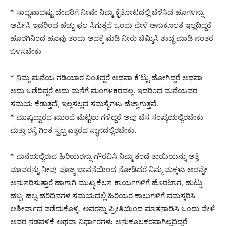
* ಸಾಧ್ಯವಾದಷ್ಟು ದೇವರಿಗೆ ನೀವೇ ನಿಮ್ಮ ಕೈತೋಟದಲ್ಲಿ ಬೆಳೆಸಿದ ಹೂಗಳನ್ನು
ಅರ್ಪಿಸಿ ಇದರಿಂದ ಹೆಚ್ಚು ಫಲ ಸಿಗುತ್ತದೆ ಒಂದು ವೇಳೆ ಅನುಕೂಲತೆ ಇಲ್ಲದಿದ್ದರೆ
ಹೊರಗಿನಿಂದ ಹೂವು ತಂದು ಅದಕ್ಕೆ ಮಡಿ ನೀರು ಚಿಮ್ಮಿಸಿ ಶುದ್ಧ ಮಾಡಿ ನಂತರ
ಬಳಸಬೇಕು
* ನಿಮ್ಮ ಮನೆಯ ಗಡಿಯಾರ ನಿಂತಿದ್ದರೆ ಅಥವಾ ಕೆ’ಟ್ಟು ಹೋಗಿದ್ದರೆ ಅಥವಾ
ಅದು ಒಡೆದಿದ್ದರೆ ಅದು ಮನೆಗೆ ಮಂಗಳಕರವಲ್ಲ. ಇದರಿಂದ ಮನೆಯವರ
ಸಮಯ ಕೆಡುತ್ತದೆ, ಇಲ್ಲಸಲ್ಲದ ಸಮಸ್ಯೆಗಳು ಹೆಚ್ಚಾಗುತ್ತವೆ.
* ಮುಖ್ಯದ್ವಾರದ ಮುಂದೆ ಮೆಟ್ಟಲು ಗಳಿದ್ದರೆ ಅವು ಬೆಸ ಸಂಖ್ಯೆಯಲ್ಲಿರಬೇಕು
ಮತ್ತು ರಸ್ತೆ ಗಿಂತ ಸ್ವಲ್ಪ ಎತ್ತರದ ಸ್ಥಾನದಲ್ಲಿರಬೇಕು.
* ಮನೆಯಲ್ಲಿರುವ ಹಿರಿಯರನ್ನು ಗೌರವಿಸಿ ನಿಮ್ಮ ತಂದೆ ತಾಯಿಯನ್ನು ಅತ್ತೆ
ಮಾವರನ್ನು ನೀವು ಪೂಜ್ಯ ಭಾವನೆಯಿಂದ ನೋಡಿದರೆ ನಿಮ್ಮ ಮಕ್ಕಳು ಅದನ್ನೇ
ಅನುಸರಿಸುತ್ತಾರೆ ಹಾಗಾಗಿ ಮುಖ್ಯ ಕೆಲಸ ಕಾರ್ಯಗಳಿಗೆ ಹೊರಟಾಗ, ಹುಟ್ಟು
ಹಬ್ಬ, ಹಬ್ಬ ಹರಿದಿನಗಳ ಸಮಯದಲ್ಲಿ ಹಿರಿಯರ ಕಾಲುಗಳಿಗೆ ನಮಸ್ಕರಿಸಿ
ಆಶೀರ್ವಾದ ಪಡೆದುಕೊಳ್ಳಿ. ಅವರನ್ನು ಪ್ರೀತಿಯಿಂದ ಮಾತನಾಡಿಸಿ ಒಂದು ವೇಳೆ
ಅವರ ನಡವಳಿಕೆ ಅಥವಾ ನಿರ್ಧಾರಗಳು ಅನುಕೂಲಕರವಾಗಿಲ್ಲದಿದ್ದರೆ