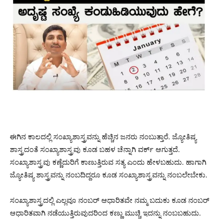
ಈಗಿನ ಕಾಲದಲ್ಲಿ ಸಂಖ್ಯಾಶಾಸ್ತ್ರವನ್ನು ಹೆಚ್ಚಿನ ಜನರು ನಂಬುತ್ತಾರೆ. ಜ್ಯೋತಿಷ್ಯ
ಶಾಸ್ತ್ರದಂತೆ ಸಂಖ್ಯಾಶಾಸ್ತ್ರವು ಕೂಡ ಬಹಳ ಚೆನ್ನಾಗಿ ವರ್ಕ್ ಆಗುತ್ತದೆ.
ಸಂಖ್ಯಾಶಾಸ್ತ್ರವು ಕಣ್ಣೆದುರಿಗೆ ಕಾಣುತ್ತಿರುವ ಸತ್ಯ ಎಂದು ಹೇಳಬಹುದು. ಹಾಗಾಗಿ
ಜ್ಯೋತಿಷ್ಯ ಶಾಸ್ತ್ರವನ್ನು ನಂಬದಿದ್ದರೂ ಕೂಡ ಸಂಖ್ಯಾಶಾಸ್ತ್ರವನ್ನು ನಂಬಲೇಬೇಕು.
ಸಂಖ್ಯಾಶಾಸ್ತ್ರದಲ್ಲಿ ಎಲ್ಲವೂ ನಂಬರ್ ಆಧಾರಿತವೇ ನಮ್ಮ ಬದುಕು ಕೂಡ ನಂಬರ್
ಆಧಾರಿತವಾಗಿ ನಡೆಯುತ್ತಿರುವುದರಿಂದ ಕಣ್ಣು ಮುಚ್ಚಿ ಇದನ್ನು ನಂಬಬಹುದು.