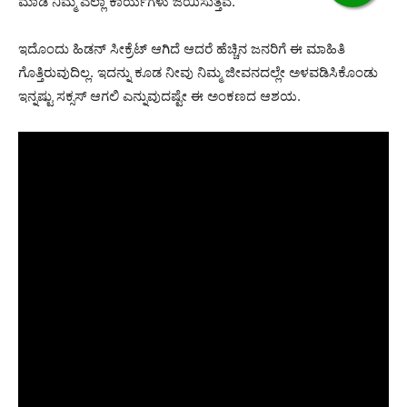
ಮಾಡಿ ನಿಮ್ಮ ಎಲ್ಲಾ ಕಾರ್ಯಗಳು ಜಯಿಸುತ್ತವೆ.
ಇದೊಂದು ಹಿಡನ್ ಸೀಕ್ರೆಟ್ ಆಗಿದೆ ಆದರೆ ಹೆಚ್ಚಿನ ಜನರಿಗೆ ಈ ಮಾಹಿತಿ
ಗೊತ್ತಿರುವುದಿಲ್ಲ. ಇದನ್ನು ಕೂಡ ನೀವು ನಿಮ್ಮ ಜೀವನದಲ್ಲೇ ಅಳವಡಿಸಿಕೊಂಡು
ಇನ್ನಷ್ಟು ಸಕ್ಸಸ್ ಆಗಲಿ ಎನ್ನುವುದಷ್ಟೇ ಈ ಅಂಕಣದ ಆಶಯ.