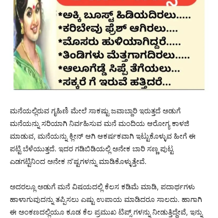
ಮನೆಯಲ್ಲಿರುವ ಗೃಹಿಣಿ ಮೇಲೆ ಸಾಕಷ್ಟು ಜವಾಬ್ದಾರಿ ಇರುತ್ತದೆ ಅಡುಗೆ
ಮನೆಯನ್ನು ಸರಿಯಾಗಿ ನಿರ್ವಹಿಸುವ ಮನೆ ಮಂದಿಯ ಆರೋಗ್ಯ ಕಾಳಜಿ
ಮಾಡುವ, ಮನೆಯನ್ನು ಕ್ಲೀನ್ ಆಗಿ ಆಕರ್ಷಕವಾಗಿ ಇಟ್ಟುಕೊಳ್ಳುವ ಹೀಗೆ ಈ
ಪಟ್ಟಿ ಬೆಳೆಯುತ್ತದೆ. ಇದರ ಗಡಿಬಿಡಿಯಲ್ಲಿ ಅನೇಕ ಬಾರಿ ಸಣ್ಣ ಪುಟ್ಟ
ಎಡಗಟ್ಟಿನಿಂದ ಅನೇಕ ನ’ಷ್ಟಗಳನ್ನು ಮಾಡಿಕೊಳ್ಳುತ್ತೇವೆ.
ಅದರಲ್ಲೂ ಅಡುಗೆ ಮನೆ ವಿಷಯದಲ್ಲಿ ಕೆಲಸ ಕಡಿಮೆ ಮಾಡಿ, ಪದಾರ್ಥಗಳು
ಹಾಳಾಗುವುದನ್ನು ತಪ್ಪಿಸಲು ಎಷ್ಟು ಉಪಾಯ ಮಾಡಿದರೂ ಸಾಲದು. ಹಾಗಾಗಿ
ಈ ಅಂಕಣದಲ್ಲಿಯೂ ಕೂಡ ಕೆಲ ಪ್ರಮುಖ ಟಿಪ್ಸ್ ಗಳನ್ನು ನೀಡುತ್ತಿದ್ದೇವೆ, ಇನ್ನು