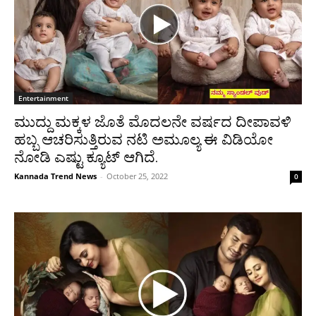
Entertainment
ಮುದ್ದು ಮಕ್ಕಳ ಜೊತೆ ಮೊದಲನೇ ವರ್ಷದ ದೀಪಾವಳಿ
ಹಬ್ಬ ಆಚರಿಸುತ್ತಿರುವ ನಟಿ ಅಮೂಲ್ಯ ಈ ವಿಡಿಯೋ
ನೋಡಿ ಎಷ್ಟು ಕ್ಯೂಟ್ ಆಗಿದೆ.
Kannada Trend News
-
October 25, 2022
0