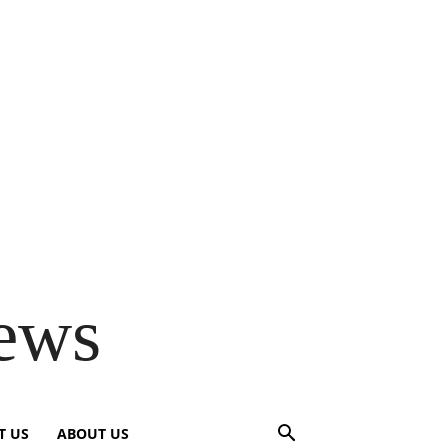
ews
T US
ABOUT US