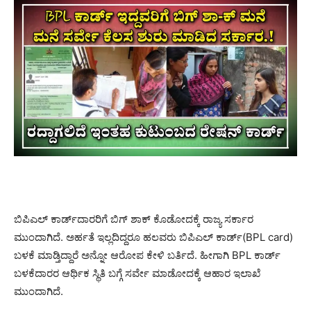
ಬಿಪಿಎಲ್ ಕಾರ್ಡ್‌‌ದಾರರಿಗೆ ಬಿಗ್‌ ಶಾಕ್‌ ಕೊಡೋದಕ್ಕೆ ರಾಜ್ಯ ಸರ್ಕಾರ
ಮುಂದಾಗಿದೆ. ಅರ್ಹತೆ ಇಲ್ಲದಿದ್ದರೂ ಹಲವರು ಬಿಪಿಎಲ್​ ಕಾರ್ಡ್(BPL card)
ಬಳಕೆ ಮಾಡ್ತಿದ್ದಾರೆ ಅನ್ನೋ ಆರೋಪ ಕೇಳಿ ಬರ್ತಿದೆ. ಹೀಗಾಗಿ BPL ಕಾರ್ಡ್
ಬಳಕೆದಾರರ ಆರ್ಥಿಕ ಸ್ಥಿತಿ ಬಗ್ಗೆ ಸರ್ವೇ ಮಾಡೋದಕ್ಕೆ ಆಹಾರ ಇಲಾಖೆ
ಮುಂದಾಗಿದೆ.