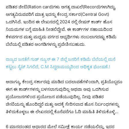
ಪಡಿತರ ಚೀಟಿ(Ration card)ಗಳು ಅಗತ್ಯ ದಾಖಲೆ(Record)ಗಳಾಗಿದ್ದು,
ಅಗತ್ಯವಿರುವವರಿಗೆ ಮಾತ್ರ ಇದನ್ನು ಕೇಂದ್ರ ಸರ್ಕಾರ(Central Govt)
ಒದಗಿಸಿದೆ. ಇಂದಿನ ಈ ಲೇಖನದಲ್ಲಿ 2024 ರಲ್ಲಿ ರೇಷನ್ ಕಾರ್ಡ್ ಹೊಸ
ನಿಯಮಗಳ ಬಗ್ಗೆ ಮಾಹಿತಿ ನೀಡಲಿದ್ದೇವೆ. ಈ ಕಾರ್ಡ್‌ಗಳ ಸಹಾಯದಿಂದ
ಕೆಳವರ್ಗದ ಮತ್ತು ಮಧ್ಯಮ ವರ್ಗದ ಅಭ್ಯರ್ಥಿಗಳು ನಂಬಲಾಗದಷ್ಟು ಕಡಿಮೆ
ಬೆಲೆಯಲ್ಲಿ ಪಡಿತರ ಅಂಗಡಿಗಳನ್ನು ಪ್ರವೇಶಿಸಬಹುದು.
ರಾಜ್ಯದ ಜನತೆಗೆ ಗುಡ್ ನ್ಯೂಸ್ ಈ 7 ಜಿಲ್ಲೆ ಜನರಿಗೆ ಕಡಿಮೆ ಬೆಲೆಯಲ್ಲಿ ಮನೆ
ಕಟ್ಟಲು ಸೈಟ್ ಸಿಗಲಿದೆ, C.M ಸಿದ್ದರಾಮಯ್ಯರಿಂದ ಅಧಿಕೃತ ಘೋಷಣೆ.!
ಆದಾಗ್ಯೂ, ಕೇಂದ್ರ ಸರ್ಕಾರವು ಮಾಡಿದ ಬದಲಾವಣೆಗಳಿಂದಾಗಿ, ಪ್ರತಿಯೊಬ್ಬರೂ
ಈಗ ಈ ಕಾರ್ಡ್‌ಗಳನ್ನು ಬಳಸಲಾಗುವುದಿಲ್ಲ ಅಥವಾ ಅವು ಒದಗಿಸುವ
ಪ್ರಯೋಜನಗಳಿಂದ ಪ್ರಯೋಜನ ಪಡೆಯುವುದಿಲ್ಲ. ನೀವು ಪಡಿತರ
ಚೀಟಿಯನ್ನು ಹೊಂದಿದ್ದರೆ ಮತ್ತು ಅದಕ್ಕೆ ಸೇರಿಸಲಾದ ಹೊಸ ನಿರ್ಬಂಧಗಳನ್ನು
ತಿಳಿದುಕೊಳ್ಳಲು ಈ ಲೇಖನದಲ್ಲಿ ಕೊನೆವರೆಗೂ ಓದಿ ಮಾಹಿತಿ ತಿಳಿದುಕೊಳ್ಳಿ…
6 ಮಾನದಂಡದ ಆಧಾರದ ಮೇಲೆ ಸಮೀಕ್ಷೆ ಕಾರ್ಯ ನಡೆಯಲಿದ್ದು, ಇದರ