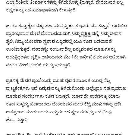
ಎಲ್ಲಾ ರೀತಿಯ ತೀರ್ಮಾನಗಳನ್ನು ತೆಗೆದುಕೊಳ್ಳುತ್ತಿರುತ್ತಾರೆ. ಬೇರೆಯವರ ಎಲ್ಲ
ಕಷ್ಟಗಳನ್ನು ಸಹ ಸಮಾಧಾನವಾಗಿ ಕೇಳುತ್ತೀರಿ.
ಹಾಗೂ ತಮ್ಮ ಕೈಲಾದಷ್ಟು ಸಹಾಯವನ್ನು ಕೂಡ ಇವರು ಮಾಡುತ್ತಾರೆ. ಗುರುಬಲ
ಪ್ರಾರಂಭವಾದ ಮೇಲೆ ಮೊದಲನೆಯದಾಗಿ ನಿಮ್ಮ ವ್ಯಕ್ತಿತ್ವ ದಲ್ಲಿ, ನಿಮ್ಮ ಜೀವನ
ಶೈಲಿ, ನಿಮ್ಮ ಯೋಚನಾ ಸ್ವಭಾವ ಎಲ್ಲದರಲ್ಲಿ ಯೂ ಕೂಡ ಬದಲಾವಣೆ
ಉಂಟಾಗುತ್ತದೆ. ದೇವರನ್ನೇ ನಂಬುವುದಿಲ್ಲ ಎನ್ನುವಂತಹ ಮಾತುಗಳನ್ನು
ಆಡುತ್ತಿದ್ದಂತಹ ವೃಶ್ಚಿಕ ರಾಶಿಯವರು ಮೇ 1ನೇ ತಾರೀಖಿನ ನಂತರ ಅತಿಯಾಗಿ
ದೇವರ ಮೇಲೆ ನಂಬಿಕೆ ಯನ್ನು ಇಡುತ್ತಾರೆ.
ಪ್ರತಿನಿತ್ಯ ದೇವರ ಪೂಜೆಯನ್ನು ಮಾಡುವುದರ ಮೂಲಕ ಯಾವುದೆಲ್ಲ
ಪುಣ್ಯಕ್ಷೇತ್ರಗಳು ಇದೆ ಎನ್ನುವುದನ್ನು ತಿಳಿದುಕೊಂಡು ಅಲ್ಲೆಲ್ಲವೂ ಸಹ ಪ್ರಯಾಣ
ಮಾಡುವ ಸಂದರ್ಭಗಳು ಕೂಡ ಬರುತ್ತದೆ. ಯಾವುದೇ ಕಾರಣಕ್ಕೂ ಯಾರು
ಕೂಡ ಸುಳ್ಳನ್ನು ಹೇಳಬಾರದು ಬೇರೆಯವರ ಮೇಲೆ ಕೆಟ್ಟ ಮಾತುಗಳನ್ನು ಆಡಿ
ಅಪಪ್ರಚಾರ ಮಾಡಬಾರದು ಎನ್ನುವಂತಹ ಸ್ವಭಾವಗಳನ್ನು ಸಹ ನೀವು
ಹೊಂದುತ್ತೀರಿ.
ಈ ಸುದ್ದಿ ಓದಿ:-
ಹಳೆ ಸೀರೆಯಲ್ಲಿ ಒಂದು ರೂಪಾಯಿ ಖರ್ಚು ಇಲ್ಲದೆ