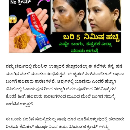
ನಮ್ಮ ಚರ್ಮದಲ್ಲಿ ಮೆಲನಿನ್ ಉತ್ಪಾದನೆ ಹೆಚ್ಚಾದಂತೆಲ್ಲಾ ಈ ಕಲೆಗಳು ಕೆನ್ನೆ, ಹಣೆ,
ಮೂಗಿನ ಮೇಲೆ ಮೂಡಲಾರಂಭಿಸುತ್ತವೆ. ಈ ಹೈಪರ್ ಪಿಗ್​ಮೆಂಟೇಶನ್​ ಅಥವಾ
ಬಂಗಿಗೆ ಹಲವಾರು ಕಾರಣಗಳಿವೆ. ಅವುಗಳಲ್ಲಿ ಯಾವುದು ಎಂದರೆ ಹೆಚ್ಚಾಗಿ
ಬಿಸಿಲಿನಲ್ಲಿ ಓಡಾಡುವುದ ರಿಂದ ಹೆಚ್ಚಾಗಿ ಬೆವರುವುದರಿಂದ ವಿಟಮಿನ್ಸ್ ಗಳ
ಕೊರತೆ ಹೀಗೆ ಹಲವಾರು ಕಾರಣಗಳಿಂದ ಮುಖದ ಮೇಲೆ ಬಂಗಿನ ಸಮಸ್ಯೆ
ಕಾಣಿಸಿಕೊಳ್ಳುತ್ತದೆ.
ಈ ಒಂದು ಬಂಕಿನ ಸಮಸ್ಯೆಯನ್ನು ನಾವು ದೂರ ಮಾಡಿಕೊಳ್ಳುವುದಕ್ಕೆ ಹಲವಾರು
ರೀತಿಯ ಕೆಮಿಕಲ್ ಪದಾರ್ಥದಿಂದ ತಯಾರಿಸಿದಂತಹ ಕ್ರೀಮ್ ಗಳನ್ನು