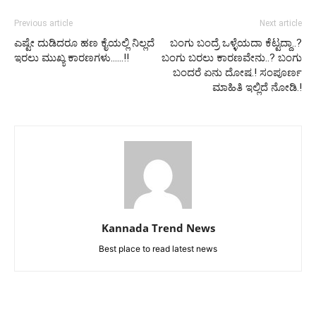
Previous article
Next article
ಎಷ್ಟೇ ದುಡಿದರೂ ಹಣ ಕೈಯಲ್ಲಿ ನಿಲ್ಲದೆ
ಬಂಗು ಬಂದ್ರೆ ಒಳ್ಳೆಯದಾ ಕೆಟ್ಟದ್ದಾ..?
ಇರಲು ಮುಖ್ಯ ಕಾರಣಗಳು……!!
ಬಂಗು ಬರಲು ಕಾರಣವೇನು..? ಬಂಗು
ಬಂದರೆ ಏನು ದೋಷ.! ಸಂಪೂರ್ಣ
ಮಾಹಿತಿ ಇಲ್ಲಿದೆ ನೋಡಿ.!
Kannada Trend News
Best place to read latest news