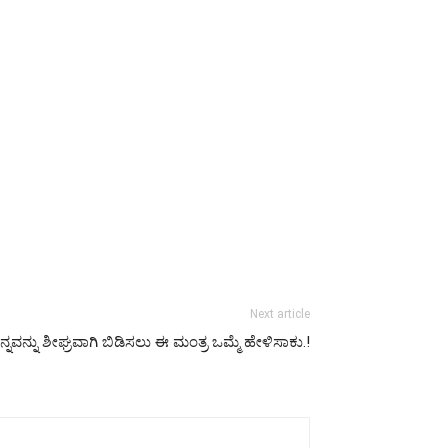
Next article
ನ್ನವನ್ನು ಶೀಘ್ರವಾಗಿ ಬಿಡಿಸಲು ಈ ಮಂತ್ರ ಒಮ್ಮೆ ಹೇಳಿ‌ಸಾಕು.!