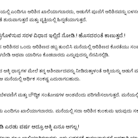
್ಲಿ ಎಂದಿಗೂ ಅರಿಶಿನ ಖಾಲಿಯಾಗಬಾರದು, ಅಡುಗೆಗೆ ಪೂಜೆಗೆ ಅರಿಶಿನವನ್ನು ಬಳಸಲಾಗುತ
ಾಗುತ್ತದೆ ಮತ್ತು ವೃತ್ತಿಯಲ್ಲಿ ಹಿನ್ನಡೆಯಾಗುತ್ತದೆ.
ವಚ್ಛಗೊಳಿಸುವ ಸರಳ ವಿಧಾನ ಇಲ್ಲಿದೆ ನೋಡಿ.! ಹೊಸದರಂತೆ‌ ಕಾಣುತ್ತದೆ.!
ಹೊಸ ಅರಿಶಿನದ ಒಂದು ಅರಿಶಿಣದ ಡಬ್ಬ ತುಂಬಿಸಿ ಮನೆಯಲ್ಲಿ ಅರಿಶಿಣದ ಕೊರತೆಯು ಸಂ
ಳಬೇಡಿ ಅಥವಾ ಯಾರಿಗೂ ಕೊಡಬಾರದು ಎನ್ನುವುದನ್ನು ನೆನಪಿನಲ್ಲಿಡಿ.
ಕ್ಕಿ ಧಾನ್ಯಗಳ ಮೇಲೆ ತನ್ನ ಆಶೀರ್ವಾದವನ್ನು ನೀಡಿರುತ್ತಾಳಂತೆ ಅಕ್ಕಿಯನ್ನು ಅಡುಗೆ
ರೆ ಆ ಮನೆಯಲ್ಲಿ ಆರ್ಥಿಕ ಸಂಕಷ್ಟ ಎದುರಾಗಬಹುದು.
ಪತ್ತು ಬೆಳವಣಿಗೆ ಮತ್ತು ಬೌದ್ಧಿಕ ಸಂತೋಷಗಳ ಅಂಶವೆಂದು ಪರಿಗಣಿಸಲಾಗುತ್ತದೆ. ಮನೆಯಲ್
ಂಕುಮ ಎಂದಿಗೂ ಖಾಲಿಯಾಗಬಾರದು. ಮನೆಯಲ್ಲಿ ಸದಾ ಅರಿಶಿನ ಕುಂಕುಮ ಇರುವುದು
ಾಡಿ ಎರಡು ವರ್ಷ ಆದ್ರೂ ಅಕ್ಕಿ ಏನೂ ಆಗಲ್ಲ.!
ಾ ಗಲೂ ಖಾಲಿಯಾಗಿರಬಾರದು. ಇದು ಬಡತನಕ್ಕೆ ಕಾರಣವಾಗುತ್ತದೆ ಅದಕ್ಕಾಗಿ ಯಾವಾಗಲೂ