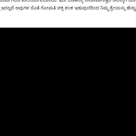
ಲ್ಲ ಇದಲ್ಲದೆ ಅವುಗಳ ಜೊತೆ ಗೋಮತಿ ಚಕ್ರ ಶಂಕ ಇಡುವುದರಿಂದ ನಿಮ್ಮ ಶ್ರೇಯಸ್ಸು ಹೆಚ್ಚುತ್