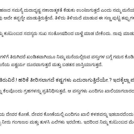
ಣದ ಸಮಸ್ಯೆ ದುರಾದೃಷ್ಟ ನಕಾರಾತ್ಮಕತೆ ಕೆಡುಕು ಉಂಟಾಗುತ್ತದೆ ಎಂದು ನಮ್ಮ ಮನೆಯಲ್ಲ
ದೇ ತಪ್ಪನ್ನೇ ಮಾಡುತ್ತಿರುತ್ತೇವೆ. ತಿಳಿದು ತಿಳಿಯದೆ ಮಾಡುವ ಈ ಸಣ್ಣ ಪುಟ್ಟ ತಪ್ಪುಗ
 ನಮ್ಮ ಕುಟುಂಬದ ಸದಸ್ಯರು ಸುಖ ಸಂತೋಷದಿಂದ ಬಾಳ್ವೆ ಮಾಡ ಬೇಕೆಂದು. ನಾವು ಮಾಡು
 ದಿನಗಳಿಗೆ ತಿರುಗಿದರೆ ಖಂಡಿತವಾಗಿಯೂ ನಿಮ್ಮ ಮನೆಯಲ್ಲಿರುವ ವಸ್ತುಗಳ ಬಗ್ಗೆ ಗಮನ ಕೊಡಿ.
 ಮನೆಯ ಐಶ್ವರ್ಯ ದೂರವಾಗುತ್ತದೆ ಮತ್ತು ಬಡತನ ಜಾಸ್ತಿಯಾಗುತ್ತದೆ.
ತಿರುವಿರೆ.! ಹರಿಕೆ ತೀರಿಸಲಾಗದೆ ಕಷ್ಟಗಳು ಎದುರಾಗುತ್ತಿದೆಯೇ.? ಇದಕ್ಕೆಲ್ಲಾ
ನು ಕೆಲವೊಂದು ಗ್ರಹಗಳನ್ನು ಪ್ರತಿನಿಧಿಸುತ್ತವೆ. ಆ ವಸ್ತುಗಳು ಎಂದಿಗೂ ಖಾಲಿಯಾಗಬ
ದೇವರ ಕೋಣೆ. ದೇವರ ಕೋಣೆಯಲ್ಲಿ ಎಂದಿಗೂ ಖಾಲಿ ಕಳಶವನ್ನು ಇಡಬಾರದೆಂದು ಶಾಸ್
 ಸ್ವಲ್ಪ ನೀರು ಗಂಗಾಜಲ ಮತ್ತು ತುಳಸಿ ಎಲೆಗಳು ಇರಬೇಕು. ಇದರಿಂದ ನಿಮ್ಮ ಕುಟುಂಬದ ಮ