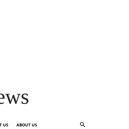
ews
T US
ABOUT US