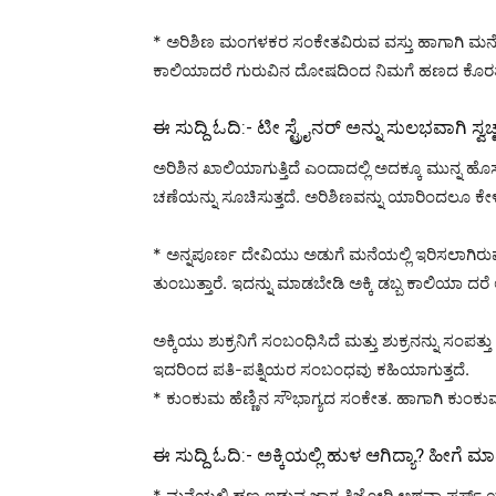
* ಅರಿಶಿಣ ಮಂಗಳಕರ ಸಂಕೇತವಿರುವ ವಸ್ತು ಹಾಗಾಗಿ ಮನೆಯಲ
ಕಾಲಿಯಾದರೆ ಗುರುವಿನ ದೋಷದಿಂದ ನಿಮಗೆ ಹಣದ ಕೊರತೆ ಶುರುವ
ಈ ಸುದ್ದಿ ಓದಿ:-
ಟೀ ಸ್ಟ್ರೈನರ್ ಅನ್ನು ಸುಲಭವಾಗಿ ಸ್
ಅರಿಶಿನ ಖಾಲಿಯಾಗುತ್ತಿದೆ ಎಂದಾದಲ್ಲಿ ಅದಕ್ಕೂ ಮುನ್ನ 
ಚಣೆಯನ್ನು ಸೂಚಿಸುತ್ತದೆ. ಅರಿಶಿಣವನ್ನು ಯಾರಿಂದಲೂ ಕೇ
* ಅನ್ನಪೂರ್ಣ ದೇವಿಯು ಅಡುಗೆ ಮನೆಯಲ್ಲಿ ಇರಿಸಲಾಗಿರುವ ಅ
ತುಂಬುತ್ತಾರೆ. ಇದನ್ನು ಮಾಡಬೇಡಿ ಅಕ್ಕಿ ಡಬ್ಬ ಕಾಲಿಯಾ ದ
ಅಕ್ಕಿಯು ಶುಕ್ರನಿಗೆ ಸಂಬಂಧಿಸಿದೆ ಮತ್ತು ಶುಕ್ರನನ್ನು ಸಂ
ಇದರಿಂದ ಪತಿ-ಪತ್ನಿಯರ ಸಂಬಂಧವು ಕಹಿಯಾಗುತ್ತದೆ.
* ಕುಂಕುಮ ಹೆಣ್ಣಿನ ಸೌಭಾಗ್ಯದ ಸಂಕೇತ. ಹಾಗಾಗಿ ಕು
ಈ ಸುದ್ದಿ ಓದಿ:-
ಅಕ್ಕಿಯಲ್ಲಿ ಹುಳ ಆಗಿದ್ಯಾ? ಹೀಗೆ ಮ
* ಮನೆಯಲ್ಲಿ ಹಣ ಇಡುವ ಜಾಗ ತಿಜೋರಿ ಅಥವಾ ಪರ್ಸ್ ಯಾವ