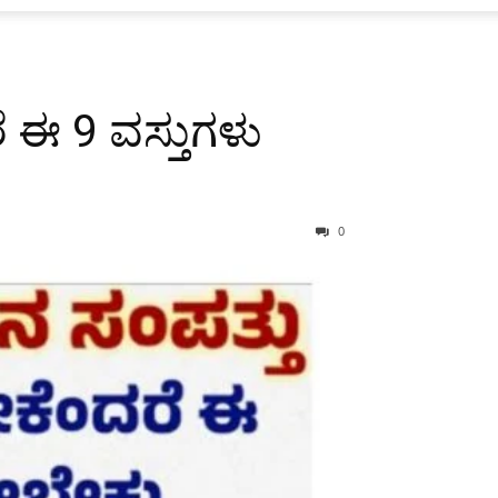
 ಈ 9 ವಸ್ತುಗಳು
0