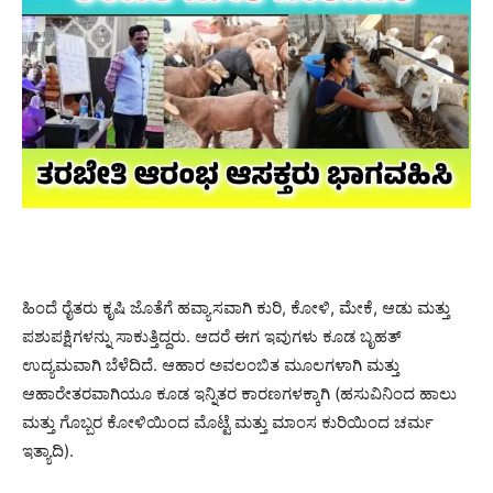
ಹಿಂದೆ ರೈತರು ಕೃಷಿ ಜೊತೆಗೆ ಹವ್ಯಾಸವಾಗಿ ಕುರಿ, ಕೋಳಿ, ಮೇಕೆ, ಆಡು ಮತ್ತು
ಪಶುಪಕ್ಷಿಗಳನ್ನು ಸಾಕುತ್ತಿದ್ದರು. ಆದರೆ ಈಗ ಇವುಗಳು ಕೂಡ ಬೃಹತ್
ಉದ್ಯಮವಾಗಿ ಬೆಳೆದಿದೆ. ಆಹಾರ ಅವಲಂಬಿತ ಮೂಲಗಳಾಗಿ ಮತ್ತು
ಆಹಾರೇತರವಾಗಿಯೂ ಕೂಡ ಇನ್ನಿತರ ಕಾರಣಗಳಕ್ಕಾಗಿ (ಹಸುವಿನಿಂದ ಹಾಲು
ಮತ್ತು ಗೊಬ್ಬರ ಕೋಳಿಯಿಂದ ಮೊಟ್ಟೆ ಮತ್ತು ಮಾಂಸ ಕುರಿಯಿಂದ ಚರ್ಮ
ಇತ್ಯಾದಿ).