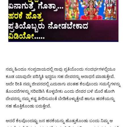
ನಮ್ಮ ಹಿಂದೂ ಸಂಪ್ರದಾಯದಲ್ಲಿ ನಾವು ಪ್ರತಿಯೊಂದು ಸಂದರ್ಭಗಳಲ್ಲಿಯೂ
ಕೂಡ ಯಾವುದೇ ಪರಿಸ್ಥಿತಿ ಇದ್ದರೂ ಸಹ ದೇವರನ್ನು ಆರಾಧನೆ ಮಾಡುತ್ತೇವೆ.
ಅದೇ ರೀತಿ ನಮ್ಮ ಜೀವನದಲ್ಲಿ ಎದುರಾಗು ವಂತಹ ಕೆಲವೊಂದು ಸಮಸ್ಯೆಗಳನ್ನು
ತೊಂದರೆಗಳನ್ನು ಸರಿಪಡಿಸಿ ಕೊಳ್ಳಬೇಕು ಎಂದು ದೇವರ ಬಳಿ ಮೊರೆ ಹೋಗಿ
ದೇವರನ್ನು ನಮ್ಮ ಕಷ್ಟ ತೀರಿಸುವಂತೆ ಬೇಡಿಕೊಳ್ಳುತ್ತೇವೆ ಹಾಗೂ ಹರಕೆಯನ್ನು
ಸಹ ಹೊತ್ತಿಕೊಂಡು ಬರುತ್ತೇವೆ.
ಆದರೆ ಕೆಲವೊಂದಷ್ಟು ಜನ ಹರಕೆಯನ್ನು ಹೊತ್ತುಕೊಂಡು ಬಂದು ನಿಮ್ಮ ಆ