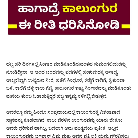
ಹಬ್ಬ ಹರಿ ದಿನಗಳಲ್ಲಿ ಸಿಂಗಾರ ಮಾಡಿಕೊಂಡಿರುವಂತಹ ಸುಮಂಗಲಿಯರನ್ನು
ನೋಡಿದ್ದೀರಾ. ಆ ಅಂದ ಚಂದವನ್ನು ಪದಗಳಲ್ಲಿ ಹೇಳುವುದಕ್ಕೆ ಅಸಾಧ್ಯ.
ಅಚ್ಚುಕಟ್ಟಾಗಿ ಉಟ್ಟಿರುವ ಸೀರೆ, ಹಣೆಗೆ ಸಿಂಧೂರ, ಕಣ್ಣಿಗೆ ಕಾಡಿಗೆ, ಕೈ ತುಂಬಾ
ಬಳೆ, ಕಾಲಿಗೆ ಬೆಳ್ಳಿ ಕಾಲು ಗೆಜ್ಜೆ, ಕಾಲುಂಗುರ ಇಷ್ಟು ಸಿಂಗಾರವನ್ನು ಮಾಡಿಕೊಂಡು
ಮನೆಯ ತುಂಬ ಓಡಾಡುತ್ತಿದ್ದರೆ ಹಬ್ಬ ಇನ್ನಷ್ಟು ಕಳೆಗಟ್ಟಿ ಬಿಡುತ್ತದೆ.
ಅದರಲ್ಲೂ ನಮ್ಮ ಹಿಂದೂ ಸಂಪ್ರದಾಯದಲ್ಲಿ ಕಾಲುಂಗುರಕ್ಕೆ ವಿಶೇಷವಾದ
ಸ್ಥಾನವನ್ನು ಕೊಡಲಾಗಿದೆ. ಕಾಲು ಬೆರಳಿನ ಉಂಗುರವನ್ನು ಯಾರು ಬೇಕೋ
ಅವರು ಧರಿಸುವ ಹಾಗಿಲ್ಲ. ಬದಲಾಗಿ ಅದು ಮುತ್ತೈದೆಯ ಪ್ರತೀಕ. ಅಲ್ಲದೆ
ಕಾಲುಂಗುರವನ್ನು ಭಗವಾನ್ ವಿಷ್ಣು ಮತ್ತು ಅವನ ಪತ್ನಿ ಲಕ್ಷ್ಮಿಯನ್ನು ಗೌರವಿಸಲು