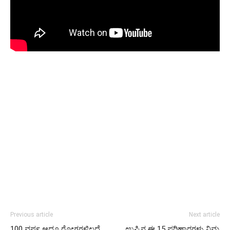
Previous article
Next article
100 ವರ್ಷ ಆದ್ರೂ ರೋಗಗಳಿಲ್ಲದೆ
ಉಪ್ಪಿನ ಈ 15 ಪರಿಹಾರಗಳು ನಿಮ್ಮ