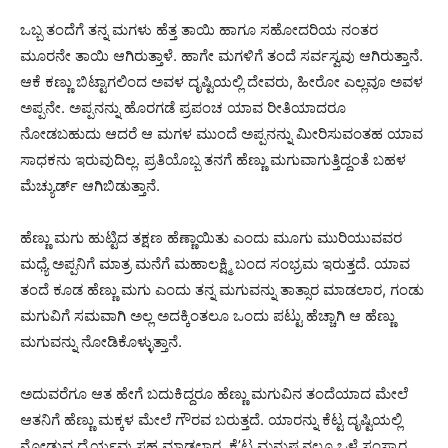
ಒಬ್ಬ ತಂದೆಗೆ ತನ್ನ ಮಗಳು ಹೆತ್ತ ತಾಯಿ ಹಾಗೂ ಸಹೋದರಿಯ ನಂತರ
ಮೂರನೇ ತಾಯಿ ಆಗಿರುತ್ತಾಳೆ. ಹಾಗೇ ಮಗಳಿಗೆ ತಂದೆ ಸರ್ವಸ್ವವು ಆಗಿರುತ್ತಾನೆ.
ಆಕೆ ಕಣ್ಣು ಬಿಟ್ಟಾಗಲಿಂದ ಅವಳ ದೃಷ್ಟಿಯಲ್ಲಿ ದೇವರು, ಹೀರೋ ಎಲ್ಲವೂ ಅವಳ
ಅಪ್ಪನೇ. ಅಪ್ಪನನ್ನು ಹೊರಗಡೆ ಪ್ರಪಂಚ ಯಾವ ರೀತಿಯಾದರೂ
ನೋಡಬಹುದು ಆದರೆ ಆ ಮಗಳ ಮುಂದೆ ಅಪ್ಪನನ್ನು ಮೀರಿಸುವಂತಹ ಯಾವ
ಸಾಧಕನು ಇರುವುದಿಲ್ಲ. ಪ್ರತಿಯೊಬ್ಬ ತನಗೆ ಹೆಣ್ಣು ಮಗುವಾಗುತ್ತಿದ್ದಂತೆ ಬಹಳ
ಮೆಚ್ಯುರ್ಡ್ ಆಗಿಬಿಡುತ್ತಾನೆ.
ಹೆಣ್ಣು ಮಗು ಹುಟ್ಟಿದ ತಕ್ಷಣ ಹೆಣ್ಣಾಯಿತು ಎಂದು ಮೂಗು ಮುರಿಯುವವರ
ಮಧ್ಯೆ ಅಪ್ಪನಿಗೆ ಮಾತ್ರ ಮನೆಗೆ ಮಹಾಲಕ್ಷ್ಮಿ ಬಂದ ಸಂಭ್ರಮ ಇರುತ್ತದೆ. ಯಾವ
ತಂದೆ ಕೂಡ ಹೆಣ್ಣು ಮಗು ಎಂದು ತನ್ನ ಮಗುವನ್ನು ತಾತ್ಸಾರ ಮಾಡಲಾರ, ಗಂಡು
ಮಗುವಿಗೆ ಸಮವಾಗಿ ಅಲ್ಲ ಅದಕ್ಕಿಂತಲೂ ಒಂದು ಪಟ್ಟು ಹೆಚ್ಚಾಗಿ ಆ ಹೆಣ್ಣು
ಮಗುವನ್ನು ನೋಡಿಕೊಳ್ಳುತ್ತಾನೆ.
ಅದುವರೆಗೂ ಆತ ಹೇಗೆ ಬದುಕಿದ್ದರೂ ಹೆಣ್ಣು ಮಗುವಿನ ತಂದೆಯಾದ ಮೇಲೆ
ಆತನಿಗೆ ಹೆಣ್ಣು ಮಕ್ಕಳ ಮೇಲೆ ಗೌರವ ಬರುತ್ತದೆ. ಯಾರನ್ನು ಕೆಟ್ಟ ದೃಷ್ಟಿಯಲ್ಲಿ
ನೋಡುವ ಧೈರ್ಯವು ಸಹ ಮಾಡಲಾರ. ಕೆ’ಟ್ಟ ಮನುಷ್ಯನಲ್ಲೂ ಒಳ್ಳೆ ಸಂಸ್ಕಾರ