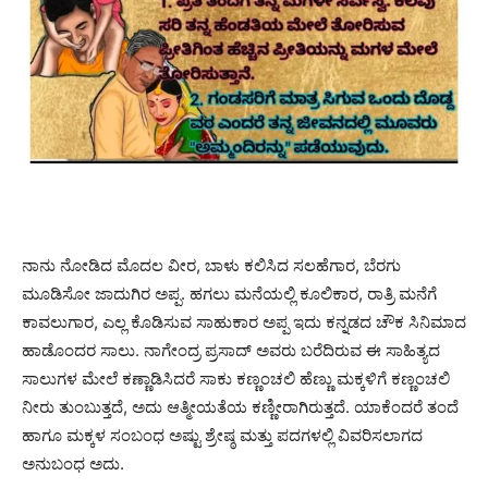
ನಾನು ನೋಡಿದ ಮೊದಲ ವೀರ, ಬಾಳು ಕಲಿಸಿದ ಸಲಹೆಗಾರ, ಬೆರಗು
ಮೂಡಿಸೋ ಜಾದುಗಿರ ಅಪ್ಪ. ಹಗಲು ಮನೆಯಲ್ಲಿ ಕೂಲಿಕಾರ, ರಾತ್ರಿ ಮನೆಗೆ
ಕಾವಲುಗಾರ, ಎಲ್ಲ ಕೊಡಿಸುವ ಸಾಹುಕಾರ ಅಪ್ಪ ಇದು ಕನ್ನಡದ ಚೌಕ ಸಿನಿಮಾದ
ಹಾಡೊಂದರ ಸಾಲು. ನಾಗೇಂದ್ರ ಪ್ರಸಾದ್ ಅವರು ಬರೆದಿರುವ ಈ ಸಾಹಿತ್ಯದ
ಸಾಲುಗಳ ಮೇಲೆ ಕಣ್ಣಾಡಿಸಿದರೆ ಸಾಕು ಕಣ್ಣಂಚಲಿ ಹೆಣ್ಣು ಮಕ್ಕಳಿಗೆ ಕಣ್ಣಂಚಲಿ
ನೀರು ತುಂಬುತ್ತದೆ, ಅದು ಆತ್ಮೀಯತೆಯ ಕಣ್ಣೀರಾಗಿರುತ್ತದೆ. ಯಾಕೆಂದರೆ ತಂದೆ
ಹಾಗೂ ಮಕ್ಕಳ ಸಂಬಂಧ ಅಷ್ಟು ಶ್ರೇಷ್ಠ ಮತ್ತು ಪದಗಳಲ್ಲಿ ವಿವರಿಸಲಾಗದ
ಅನುಬಂಧ ಅದು.