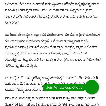
ಸಿಲಿಂಡರ್ ಬೆಲೆ ಕಡಿತ ಕುರಿತಂತೆ ತಮ ಟ್ವಿಟರ್ ಅಕೌಂಟ್ ನಲ್ಲಿ ಪೋಸ್ಟ್ ಮಾಡಿ
ಮಾಹಿತಿ ನೀಡಿದ ಪ್ರಧಾನಿಗಳು ಮಹಿಳಾ ದಿನಾವಣೆಯ ಹಿನ್ನೆಲೆಯಲ್ಲಿ ನಮ್ಮ
ಸರ್ಕಾರ LPG ಸಿಲಿಂಡರ್ ಬೆಲೆಯಲ್ಲಿ ರೂ.100 ರೂಪಾಯಿ ಕಡಿಮೆ ಮಾಡಲು
ನಿರ್ಧರಿಸಿದೆ.
ಇದರಿಂದ ದೇಶಾದ್ಯಂತ ಲಕ್ಷಾಂತರ ಕುಟುಂಬಗಳ ಮೇಲಿನ ಆರ್ಥಿಕ ಹೊರೆಯೂ
ಗಮನಾರ್ಹವಾಗಿ ಕಡಿಮೆಯಾಗುತ್ತದೆ, ವಿಶೇಷವಾಗಿ ನಮ್ಮ ನಾರಿ ಶಕ್ತಿಗೆ
ಪ್ರಯೋಜನವನ್ನು ನೀಡುತ್ತದೆ ಎಂದು ಹೇಳಿದ್ದಾರೆ. ಅಲ್ಲದೇ, ಗ್ಯಾಸ್​ ಸಿಲಿಂಡರ್​
ದರವನ್ನು ಕೈಗೆಟುಕುವಂತೆ ಮಾಡುವ ಮೂಲಕ, ನಾವು ಕುಟುಂಬಗಳ
ಯೋಗಕ್ಷೇಮವನ್ನು ಬೆಂಬಲಿಸಲು ಮತ್ತು ಆರೋಗ್ಯಕರ ವಾತಾವರಣ ನಿರ್ಮಿಸುವ
ಗುರಿಯನ್ನು ಹೊಂದಿದ್ದೇವೆ.
ಈ ಸುದ್ದಿ ಓದಿ:-
ಜ್ಯೋತಿಷ್ಯ ಶಾಸ್ತ್ರ ಹೇಳುತ್ತದೆ ಮಾರ್ಚ್ ತಿಂಗಳು ಈ 5
ರಾಶಿಯವರಿಗೆ ತುಂಬಾ ಲಕ್ಕಿ ಪ್ರತಿ ಕೆಲಸದಲ್ಲಿ ಯಶಸ್ಸು ಸಿಗುತ್ತದೆ
ಎಂದು, ನಿಮ್ಮ ರಾಶಿಯು ಇದೆಯೇ ತಿಳಿದುಕೊಳ್ಳಿ.!
ಇದು ಮಹಿಳೆಯರನ್ನು ಸಬಲೀಕರಣಗೊಳಿಸುವ ಮತ್ತು ಈಸಿ ಆಫ್ ಲಿವಿಂಗ್
(Easy of Living) ಖಾತ್ರಿಪಡಿಸುವ ನಮ್ಮ ಬದ್ಧತೆಗೆ ಅನುಗುಣವಾಗಿದೆ ಎಂದು