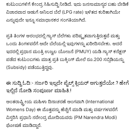
ಕುಟುಂಬಗಳಿಗೆ ಕೇಂದ್ರ ಸಿಹಿಸುದ್ದಿ ನೀಡಿದೆ. ಇದು ಜನಸಾಮಾನ್ಯರ ಬಹು ಬೇಡಿಕೆ
ವಿಚಾರವಾದ ಅಡುಗೆ ಅನಿಲದ ಬೆಲೆ (LPG rate) ಇಳಿತದ ಕುರಿತಾಗಿಯೇ
ಎನ್ನುವುದೇ ಇನ್ನೂ ಸಮಾಧಾನಕರ ಸಂಗತಿಯಾಗಿದೆ.
ಪ್ರತಿ ತಿಂಗಳ ಆರಂಭದಲ್ಲಿ ಗ್ಯಾಸ್ ಬೆಲೆಗಳು ಪರಿಷ್ಕೃತವಾಗುತ್ತಿರುತ್ತವೆ ಮತ್ತು
ಒಂದು ತಿಂಗಳವರೆಗೆ ಅದೇ ಬೆಲೆಯಲ್ಲಿ ಇವುಗಳನ್ನು ಖರೀದಿಸಬೇಕು. ಆದರೆ
ಇದರಲ್ಲಿ ಪ್ರಧಾನ ಮಂತ್ರಿ ಉಜ್ವಲ ಯೋಜನೆ (PMUY) ಯಡಿ ಗ್ಯಾಸ್ ಕನೆಕ್ಷನ್
ಪಡೆದ ಕುಟುಂಬಗಳು ಮಾತ್ರ ಪ್ರತಿ ಬುಕ್ಕಿಂಗ್ ಮೇಲೆ ರೂ.200 ಸಬ್ಸಿಡಿಯನ್ನು
(Subsidy) ಪಡೆಯುತ್ತಿದ್ದವು.
ಈ ಸುದ್ದಿ ಓದಿ:-
ಸರ್ಜರಿ ಇಲ್ಲದೇ ಪೈಲ್ಸ್ ಕ್ಲಿಯರ್ ಆಗುತ್ತದೆಯೇ.? ಹೇಗೆ
ಇಲ್ಲಿದೆ ನೋಡಿ ಸಂಪೂರ್ಣ ಮಾಹಿತಿ.!
ಅಂತರಾಷ್ಟ್ರೀಯ ಮಹಿಳಾ ದಿನಾಚರಣೆ ಅಂಗವಾಗಿ (International
Womens Day) ಈ ಮೊತ್ತವನ್ನು ಹೆಚ್ಚಿಗೆ ಮಾಡಿ ಮತ್ತು ವರ್ಷಗಳವರೆಗೆ
ವಿಸ್ತರಿಸಿ ಪ್ರಧಾನಿ ನರೇಂದ್ರ ಮೋದಿಯವರು (PM Narendra Modi)
ಘೋಷಣೆ ಮಾಡಿದ್ದಾರೆ.