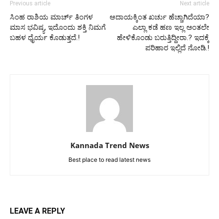
Previous article
Next article
ಸಿಂಹ ರಾಶಿಯ ಮಾರ್ಚ್ ತಿಂಗಳ
ಆದಾಯಕ್ಕಿಂತ ಖರ್ಚು ಹೆಚ್ಚಾಗಿದೆಯಾ?
ಮಾಸ ಭವಿಷ್ಯ, ಇದೊಂದು ಶಕ್ತಿ ನಿಮಗೆ
ಎಲ್ಲಾ ಕಡೆ ಹಣ ಇಲ್ಲ ಅಂತಲೇ
ಬಹಳ ಧೈರ್ಯ ಕೊಡುತ್ತದೆ.!
ಹೇಳಿಕೊಂಡು ಬರುತ್ತಿದ್ದೀರಾ.? ಇದಕ್ಕೆ
ಪರಿಹಾರ ಇಲ್ಲಿದೆ ನೋಡಿ.!
Kannada Trend News
Best place to read latest news
LEAVE A REPLY