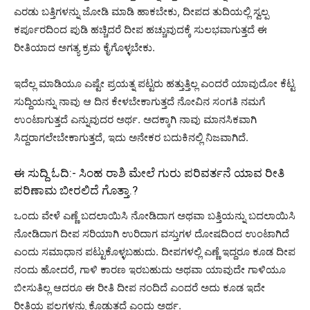
ಎರಡು ಬತ್ತಿಗಳನ್ನು ಜೋಡಿ ಮಾಡಿ ಹಾಕಬೇಕು, ದೀಪದ ತುದಿಯಲ್ಲಿ ಸ್ವಲ್ಪ
ಕರ್ಪೂರದಿಂದ ಪುಡಿ ಹಚ್ಚಿದರೆ ದೀಪ ಹಚ್ಚುವುದಕ್ಕೆ ಸುಲಭವಾಗುತ್ತದೆ ಈ
ರೀತಿಯಾದ ಅಗತ್ಯ ಕ್ರಮ ಕೈಗೊಳ್ಳಬೇಕು.
ಇದೆಲ್ಲ ಮಾಡಿಯೂ ಎಷ್ಟೇ ಪ್ರಯತ್ನ ಪಟ್ಟರು ಹತ್ತುತ್ತಿಲ್ಲ ಎಂದರೆ ಯಾವುದೋ ಕೆಟ್ಟ
ಸುದ್ದಿಯನ್ನು ನಾವು ಆ ದಿನ ಕೇಳಬೇಕಾಗುತ್ತದೆ ನೋವಿನ ಸಂಗತಿ ನಮಗೆ
ಉಂಟಾಗುತ್ತದೆ ಎನ್ನುವುದರ ಅರ್ಥ. ಅದಕ್ಕಾಗಿ ನಾವು ಮಾನಸಿಕವಾಗಿ
ಸಿದ್ದರಾಗಲೇಬೇಕಾಗುತ್ತದೆ, ಇದು ಅನೇಕರ ಬದುಕಿನಲ್ಲಿ ನಿಜವಾಗಿದೆ.
ಈ ಸುದ್ದಿ ಓದಿ:-
ಸಿಂಹ ರಾಶಿ ಮೇಲೆ ಗುರು ಪರಿವರ್ತನೆ ಯಾವ ರೀತಿ
ಪರಿಣಾಮ ಬೀರಲಿದೆ ಗೊತ್ತಾ.?
ಒಂದು ವೇಳೆ ಎಣ್ಣೆ ಬದಲಾಯಿಸಿ ನೋಡಿದಾಗ ಅಥವಾ ಬತ್ತಿಯನ್ನು ಬದಲಾಯಿಸಿ
ನೋಡಿದಾಗ ದೀಪ ಸರಿಯಾಗಿ ಉರಿದಾಗ ವಸ್ತುಗಳ ದೋಷದಿಂದ ಉಂಟಾಗಿದೆ
ಎಂದು ಸಮಾಧಾನ ಪಟ್ಟುಕೊಳ್ಳಬಹುದು. ದೀಪಗಳಲ್ಲಿ ಎಣ್ಣೆ ಇದ್ದರೂ ಕೂಡ ದೀಪ
ನಂದು ಹೋದರೆ, ಗಾಳಿ ಕಾರಣ ಇರಬಹುದು ಅಥವಾ ಯಾವುದೇ ಗಾಳಿಯೂ
ಬೀಸುತಿಲ್ಲ ಆದರೂ ಈ ರೀತಿ ದೀಪ ನಂದಿದೆ ಎಂದರೆ ಅದು ಕೂಡ ಇದೇ
ರೀತಿಯ ಫಲಗಳನ್ನು ಕೊಡುತ್ತದೆ ಎಂದು ಅರ್ಥ.