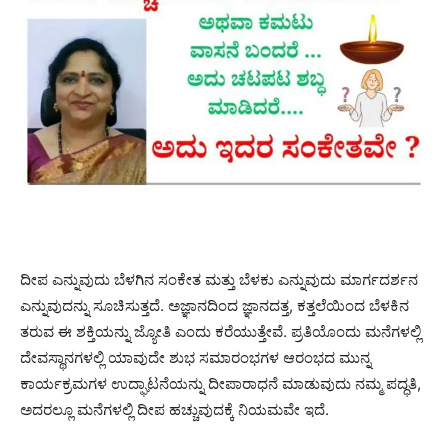
ದೀಪ ಎನ್ನುವುದು ಬೆಳಗಿನ ಸಂಕೇತ ಮತ್ತು ಬೆಳಕು ಎನ್ನುವುದು ಮಾರ್ಗದರ್ಶನ
ಎನ್ನುವುದನ್ನು ಸೂಚಿಸುತ್ತದೆ. ಅಜ್ಞಾನದಿಂದ ಜ್ಞಾನದತ್ತ, ಕತ್ತಲೆಯಿಂದ ಬೆಳಕಿನ
ತರುವ ಈ ಶಕ್ತಿಯನ್ನು ಜ್ಯೋತಿ ಎಂದು ಕರೆಯುತ್ತೇವೆ. ಪ್ರತಿಯೊಂದು ಮನೆಗಳಲ್ಲಿ
ದೇವಸ್ಥಾನಗಳಲ್ಲಿ ಯಾವುದೇ ಶುಭ ಸಮಾರಂಭಗಳ ಆರಂಭದ ಮುನ್ನ
ಕಾರ್ಯಕ್ರಮಗಳ ಉದ್ಘಾಟನೆಯನ್ನು ದೀಪಾರಾಧನೆ ಮಾಡುವುದು ನಮ್ಮ ಪದ್ಧತಿ,
ಅದರಲ್ಲೂ ಮನೆಗಳಲ್ಲಿ ದೀಪ ಹಚ್ಚುವುದಕ್ಕೆ ನಿಯಮವೇ ಇದೆ.