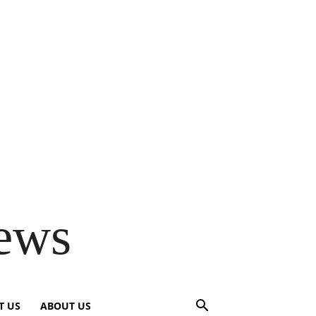
ews
T US
ABOUT US