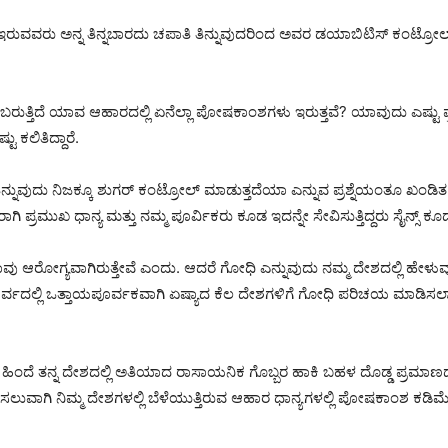
ುವವರು ಅನ್ನ ತಿನ್ನಬಾರದು ಚಪಾತಿ ತಿನ್ನುವುದರಿಂದ ಅವರ ಡಯಾಬಿಟಿಸ್ ಕಂಟ್ರೋ
ಬರುತ್ತಿದೆ ಯಾವ ಆಹಾರದಲ್ಲಿ ಏನೆಲ್ಲಾ ಪೋಷಕಾಂಶಗಳು ಇರುತ್ತವೆ? ಯಾವುದು ಎಷ್ಟು ಪ್ರ
 ಕಲಿತಿದ್ದಾರೆ.
ಿನ್ನುವುದು ನಿಜಕ್ಕೂ ಶುಗರ್ ಕಂಟ್ರೋಲ್ ಮಾಡುತ್ತದೆಯಾ ಎನ್ನುವ ಪ್ರಶ್ನೆಯಂತೂ ಖಂಡಿ
ರಾಗಿ ಪ್ರಮುಖ ಧಾನ್ಯ ಮತ್ತು ನಮ್ಮ ಪೂರ್ವಿಕರು ಕೂಡ ಇದನ್ನೇ ಸೇವಿಸುತ್ತಿದ್ದರು ಸೈನ್ಸ್ ಕೂಡ
 ಆರೋಗ್ಯವಾಗಿರುತ್ತೇವೆ ಎಂದು. ಆದರೆ ಗೋಧಿ ಎನ್ನುವುದು ನಮ್ಮ ದೇಶದಲ್ಲಿ ಹೇಳುವುದಾ
 ಪೂರ್ವದಲ್ಲಿ ಒತ್ತಾಯಪೂರ್ವಕವಾಗಿ ಏಷ್ಯಾದ ಕೆಲ ದೇಶಗಳಿಗೆ ಗೋಧಿ ಪರಿಚಯ ಮಾಡಿಸಲ
ಗಳ ಹಿಂದೆ ತನ್ನ ದೇಶದಲ್ಲಿ ಅತಿಯಾದ ರಾಸಾಯನಿಕ ಗೊಬ್ಬರ ಹಾಕಿ ಬಹಳ ದೊಡ್ಡ ಪ್ರಮಾಣದ
ವ ಸಲುವಾಗಿ ನಿಮ್ಮ ದೇಶಗಳಲ್ಲಿ ಬೆಳೆಯುತ್ತಿರುವ ಆಹಾರ ಧಾನ್ಯಗಳಲ್ಲಿ ಪೋಷಕಾಂಶ ಕ