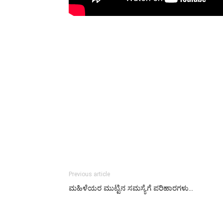
Previous article
ಮಹಿಳೆಯರ ಮುಟ್ಟಿನ ಸಮಸ್ಯೆಗೆ ಪರಿಹಾರಗಳು…