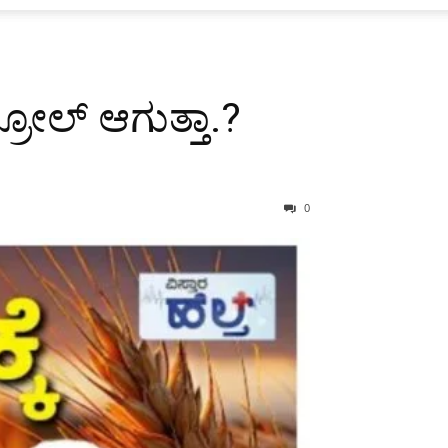
ರೋಲ್ ಆಗುತ್ತಾ.?
0