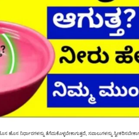
ೊಸ ಹೊಸ ನಿರ್ಧಾರಗಳನ್ನು ತೆಗೆದುಕೊಳ್ಳಬೇಕಾಗುತ್ತದೆ, ಸವಾಲುಗಳನ್ನು ಸ್ವೀಕರಿಸಬೇಕಾಗು