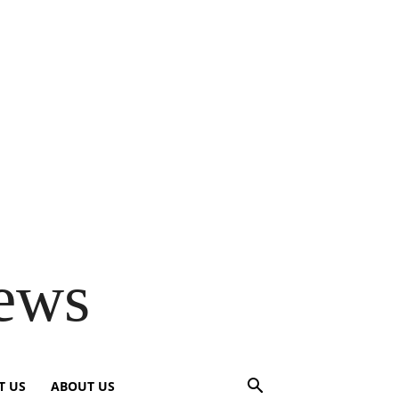
ews
T US
ABOUT US