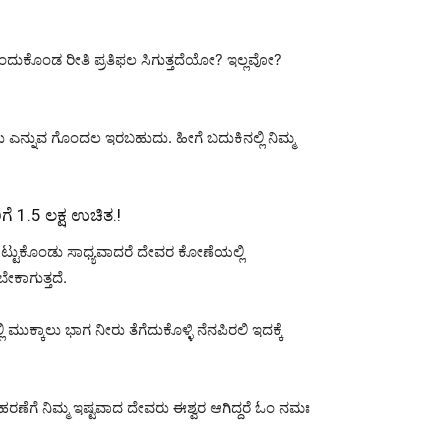
ಂದುಕೊಂಡ ರೀತಿ ಪ್ರತಿಫಲ ಸಿಗುತ್ತದೆಯೋ? ಇಲ್ಲವೋ?
ನುವ ಗೊಂದಲ ಇರಬಹುದು. ಹೀಗೆ ಬದುಕಿನಲ್ಲಿ ನಿಮ್ಮ
ೆ 1.5 ಲಕ್ಷ ಉಚಿತ.!
ಟುಕೊಂಡು ಸಾಧ್ಯವಾದರೆ ದೇವರ ಕೋಣೆಯಲ್ಲಿ
ೇಕಾಗುತ್ತದೆ.
ಕ್ಕಾಲು ಭಾಗ ನೀರು ತೆಗೆದುಕೊಳ್ಳಿ ನೆನಪಿರಲಿ ಇದಕ್ಕೆ
ಹರಣೆಗೆ ನಿಮ್ಮ ಇಷ್ಟವಾದ ದೇವರು ಈಶ್ವರ ಆಗಿದ್ದರೆ ಓಂ ನಮಃ