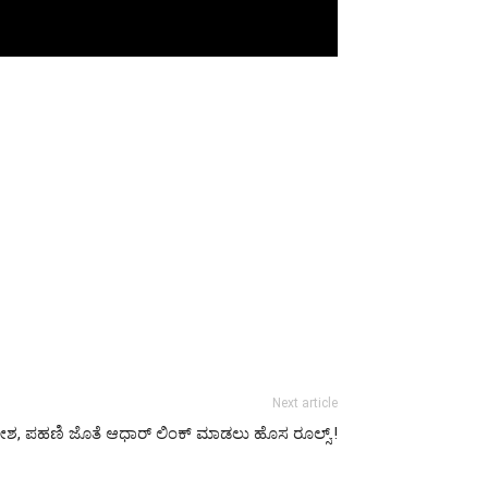
Next article
ಆದೇಶ, ಪಹಣಿ ಜೊತೆ ಆಧಾರ್ ಲಿಂಕ್ ಮಾಡಲು ಹೊಸ ರೂಲ್ಸ್.!