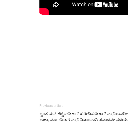
Previous article
ಸ್ವಂತ ಮನೆ ಕಟ್ಟಿಸಬೇಕಾ.? ಖರೀದಿಸಬೇಕಾ.? ಮನೆಯವರಿಗ
ಸಾಕು, ವರ್ಷದೊಳಗೆ ಮನೆ ವಿಚಾರವಾಗಿ ಪವಾಡವೇ ನಡೆಯುತ್