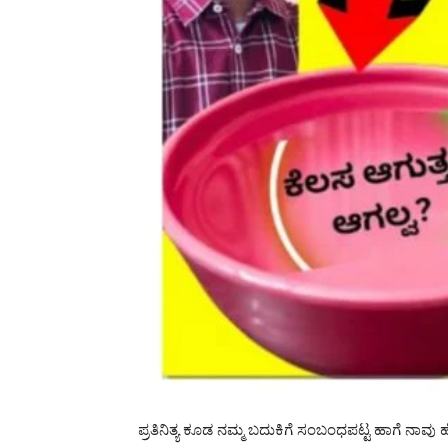
ಪ್ರತಿನಿತ್ಯ ಕೂಡ ನಮ್ಮ ಬದುಕಿಗೆ ಸಂಬಂಧಪಟ್ಟ ಹಾಗೆ ನಾವು ಹ