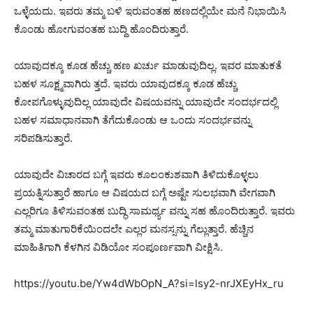
ಒಳ್ಳೆಯದು. ಇವರು ತಮ್ಮ ಬಳಿ ಇರುವಂತಹ ಹಣದಲ್ಲಿಯೇ ಮನೆ ನಿಭಾಯಿಸಿ
ಕೊಂಡು ಹೋಗುವಂತಹ ಬುದ್ದಿ ಹೊಂದಿರುತ್ತಾರೆ.
ಯಾವುದಕ್ಕೂ ಕೂಡ ಹೆಚ್ಚು ಹಣ ಖರ್ಚು ಮಾಡುವುದಿಲ್ಲ. ಇವರ ಮಾತುಕತೆ
ಬಹಳ ಸೂಕ್ಷ್ಮವಾಗಿರು ತ್ತದೆ. ಇವರು ಯಾವುದಕ್ಕೂ ಕೂಡ ಹೆಚ್ಚು
ಕೋಪಗೊಳ್ಳುವುದಿಲ್ಲ ಯಾವುದೇ ವಿಷಯವನ್ನು ಯಾವುದೇ ಸಂದರ್ಭದಲ್ಲಿ
ಬಹಳ ಸಮಾಧಾನವಾಗಿ ತೆಗೆದುಕೊಂಡು ಆ ಒಂದು ಸಂದರ್ಭವನ್ನು
ಸರಿಪಡಿಸುತ್ತಾರೆ.
ಯಾವುದೇ ವಿಚಾರದ ಬಗ್ಗೆ ಇವರು ಕೂಲಂಕುಶವಾಗಿ ತಿಳಿದುಕೊಳ್ಳಲು
ಪ್ರಯತ್ನಿಸುತ್ತಾರೆ ಹಾಗೂ ಆ ವಿಷಯದ ಬಗ್ಗೆ ಅಷ್ಟೇ ಸುಲಭವಾಗಿ ವೇಗವಾಗಿ
ಎಲ್ಲರಿಗೂ ತಿಳಿಸುವಂತಹ ಬುದ್ಧಿ ಸಾಮರ್ಥ್ಯ ವನ್ನು ಸಹ ಹೊಂದಿರುತ್ತಾರೆ. ಇವರು
ತಮ್ಮ ಮಾತುಗಾರಿಕೆಯಿಂದಲೇ ಎಲ್ಲರ ಮನಸ್ಸನ್ನು ಗೆಲ್ಲುತ್ತಾರೆ. ಹೆಚ್ಚಿನ
ಮಾಹಿತಿಗಾಗಿ ಕೆಳಗಿನ ವಿಡಿಯೋ ಸಂಪೂರ್ಣವಾಗಿ ವೀಕ್ಷಿಸಿ.
https://youtu.be/Yw4dWbOpN_A?si=lsy2-nrJXEyHx_ru