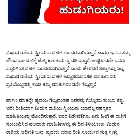
ಮಿಥುನ ರಾಶಿಯ ಸ್ತ್ರೀಯರು ಬಹಳ ಸುಂದರವಾಗಿರುತ್ತಾರೆ ಹಾಗೂ ಇವರು ತಮ್ಮ
ಸೌಂದರ್ಯದ ಬಗ್ಗೆ ಹೆಚ್ಚು ಕಾಳಜಿಯನ್ನು ವಹಿಸುತ್ತಾರೆ. ಆದ್ದರಿಂದಲೇ ಇವರು
ಎಲ್ಲರಿಗಿಂತ ಬಹಳ ಸುಂದರವಾಗಿರುತ್ತಾರೆ ಎಂದು ಹೇಳಿದರೆ ತಪ್ಪಾಗುವುದಿಲ್ಲ.
ಮಿಥುನ ರಾಶಿಯ ಸ್ತ್ರೀಯರು ಬಹಳ ಅದ್ಭುತವಾದಂತಹ ಮಾತುಗಾರರು
ಪ್ರತಿಯೊಬ್ಬರನ್ನು ಕೂಡ ತಮ್ಮ ಮಾತುಗಳಿಂದಲೇ ಗೆಲ್ಲುತ್ತಾರೆ.
ಹಾಗೂ ಮಾತಲ್ಲೇ ಹೃದಯ ಗೆಲ್ಲುವಂತಹ ಇವರನ್ನು ಗೆಲ್ಲೋದು ತುಂಬಾ ಕಷ್ಟ.
ಇದೇ ರೀತಿಯಾಗಿ ಮಿಥುನ ರಾಶಿಯ ಸ್ತ್ರೀಯರು ಯಾವೆಲ್ಲ ರಹಸ್ಯಕರ
ಮಾಹಿತಿಯನ್ನು ಹೊಂದಿರುತ್ತಾರೆ. ಇವರ ವಿಶೇಷತೆಗಳು ಏನು ಹೀಗೆ ಈ ರಾಶಿಗೆ
ಸಂಬಂಧಿಸಿದ ಹಲವಾರು ಮಾಹಿತಿಗಳನ್ನು ಈ ದಿನ ತಿಳಿಯೋಣ. ಮಿಥುನ
ರಾಶಿಯ ಅಧಿಪತಿ ಬುಧ. ಹೃದಯ ಯಾವ ರೀತಿ ಸೂರ್ಯನ ಸುತ್ತ ಸುತ್ತು