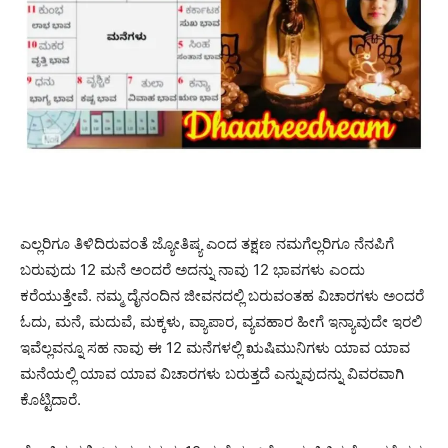
ಎಲ್ಲರಿಗೂ ತಿಳಿದಿರುವಂತೆ ಜ್ಯೋತಿಷ್ಯ ಎಂದ ತಕ್ಷಣ ನಮಗೆಲ್ಲರಿಗೂ ನೆನಪಿಗೆ
ಬರುವುದು 12 ಮನೆ ಅಂದರೆ ಅದನ್ನು ನಾವು 12 ಭಾವಗಳು ಎಂದು
ಕರೆಯುತ್ತೇವೆ. ನಮ್ಮ ದೈನಂದಿನ ಜೀವನದಲ್ಲಿ ಬರುವಂತಹ ವಿಚಾರಗಳು ಅಂದರೆ
ಓದು, ಮನೆ, ಮದುವೆ, ಮಕ್ಕಳು, ವ್ಯಾಪಾರ, ವ್ಯವಹಾರ ಹೀಗೆ ಇನ್ಯಾವುದೇ ಇರಲಿ
ಇವೆಲ್ಲವನ್ನೂ ಸಹ ನಾವು ಈ 12 ಮನೆಗಳಲ್ಲಿ ಋಷಿಮುನಿಗಳು ಯಾವ ಯಾವ
ಮನೆಯಲ್ಲಿ ಯಾವ ಯಾವ ವಿಚಾರಗಳು ಬರುತ್ತದೆ ಎನ್ನುವುದನ್ನು ವಿವರವಾಗಿ
ಕೊಟ್ಟಿದಾರೆ.