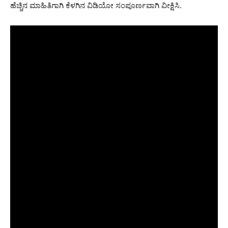
ಹೆಚ್ಚಿನ ಮಾಹಿತಿಗಾಗಿ ಕೆಳಗಿನ ವಿಡಿಯೋ ಸಂಪೂರ್ಣವಾಗಿ ವೀಕ್ಷಿಸಿ.