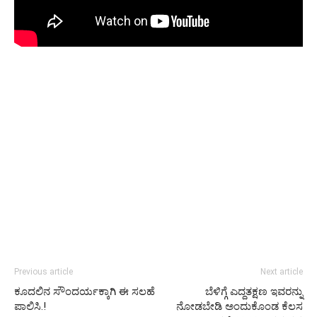
Previous article
Next article
ಕೂದಲಿನ ಸೌಂದರ್ಯಕ್ಕಾಗಿ ಈ ಸಲಹೆ
ಬೆಳಿಗ್ಗೆ ಎದ್ದತಕ್ಷಣ ಇವರನ್ನು
ಪಾಲಿಸಿ.!
ನೋಡಬೇಡಿ ಅಂದುಕೊಂಡ ಕೆಲಸ