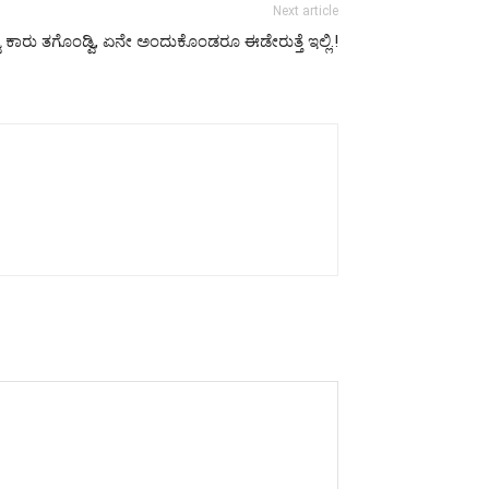
Next article
ವಿ ಕಾರು ತಗೊಂಡ್ವಿ, ಏನೇ ಅಂದುಕೊಂಡರೂ ಈಡೇರುತ್ತೆ ಇಲ್ಲಿ.!