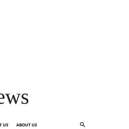
ews
T US
ABOUT US