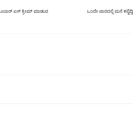
 ಚಾಕೊಬಾರ್ ಐಸ್ ಕ್ರೀಮ್ ಮಾಡುವ
ಒಂದೇ ವಾರದಲ್ಲಿ ಮನೆ ಕಟ್ಟಿದ್