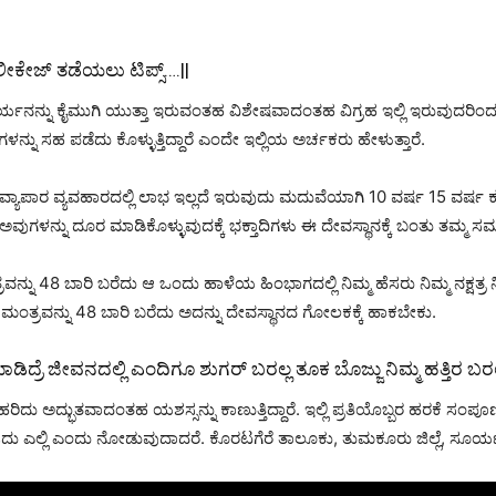
ೀಕೇಜ್‌ ತಡೆಯಲು ಟಿಪ್ಸ್….||
್ನು ಕೈಮುಗಿ ಯುತ್ತಾ ಇರುವಂತಹ ವಿಶೇಷವಾದಂತಹ ವಿಗ್ರಹ ಇಲ್ಲಿ ಇರುವುದರಿಂದ ಈ
್ನು ಸಹ ಪಡೆದು ಕೊಳ್ಳುತ್ತಿದ್ದಾರೆ ಎಂದೇ ಇಲ್ಲಿಯ ಅರ್ಚಕರು ಹೇಳುತ್ತಾರೆ.
ವ್ಯಾಪಾರ ವ್ಯವಹಾರದಲ್ಲಿ ಲಾಭ ಇಲ್ಲದೆ ಇರುವುದು ಮದುವೆಯಾಗಿ 10 ವರ್ಷ 15 ವರ್ಷ 
ಅವುಗಳನ್ನು ದೂರ ಮಾಡಿಕೊಳ್ಳುವುದಕ್ಕೆ ಭಕ್ತಾದಿಗಳು ಈ ದೇವಸ್ಥಾನಕ್ಕೆ ಬಂತು ತಮ್ಮ ಸಮಸ್
 48 ಬಾರಿ ಬರೆದು ಆ ಒಂದು ಹಾಳೆಯ ಹಿಂಭಾಗದಲ್ಲಿ ನಿಮ್ಮ ಹೆಸರು ನಿಮ್ಮ ನಕ್ಷತ್ರ ನಿಮ್ಮ
ವನ್ನು 48 ಬಾರಿ ಬರೆದು ಅದನ್ನು ದೇವಸ್ಥಾನದ ಗೋಲಕಕ್ಕೆ ಹಾಕಬೇಕು.
ರೆ ಜೀವನದಲ್ಲಿ ಎಂದಿಗೂ ಶುಗರ್ ಬರಲ್ಲ ತೂಕ ಬೊಜ್ಜು ನಿಮ್ಮ ಹತ್ತಿರ ಬರಲ್
ಗೆಹರಿದು ಅದ್ಭುತವಾದಂತಹ ಯಶಸ್ಸನ್ನು ಕಾಣುತ್ತಿದ್ದಾರೆ. ಇಲ್ಲಿ ಪ್ರತಿಯೊಬ್ಬರ ಹರಕೆ ಸಂ
ರುವುದು ಎಲ್ಲಿ ಎಂದು ನೋಡುವುದಾದರೆ. ಕೊರಟಗೆರೆ ತಾಲೂಕು, ತುಮಕೂರು ಜಿಲ್ಲೆ, ಸೂರ